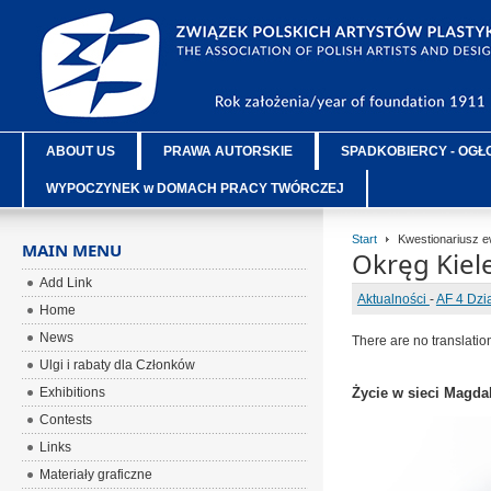
ABOUT US
PRAWA AUTORSKIE
SPADKOBIERCY - OGŁ
WYPOCZYNEK w DOMACH PRACY TWÓRCZEJ
Start
Kwestionariusz e
MAIN MENU
Okręg Kiel
Add Link
Aktualności
-
AF 4 Dzi
Home
News
There are no translatio
Ulgi i rabaty dla Członków
Exhibitions
Życie w sieci Magda
Contests
Links
Materiały graficzne