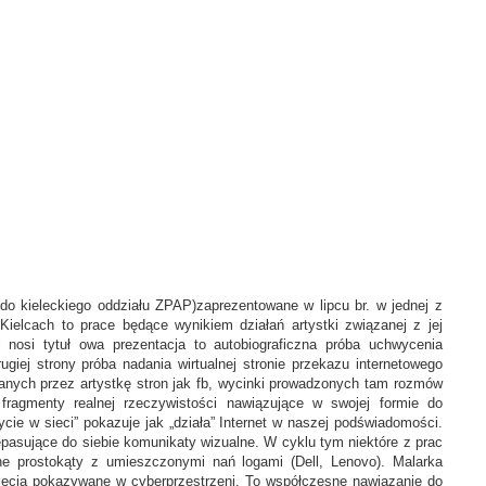
 do kieleckiego oddziału ZPAP)zaprezentowane w lipcu br. w jednej z
ielcach to prace będące wynikiem działań artystki związanej z jej
ki nosi tytuł owa prezentacja to autobiograficzna próba uchwycenia
ugiej strony próba nadania wirtualnej stronie przekazu internetowego
ranych przez artystkę stron jak fb, wycinki prowadzonych tam rozmów
fragmenty realnej rzeczywistości nawiązujące w swojej formie do
cie w sieci” pokazuje jak „działa” Internet w naszej podświadomości.
pasujące do siebie komunikaty wizualne. W cyklu tym niektóre z prac
e prostokąty z umieszczonymi nań logami (Dell, Lenovo). Malarka
djęcia pokazywane w cyberprzestrzeni. To współczesne nawiązanie do