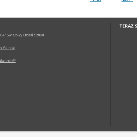
TERAZ 
.04/ Światowy Dzień Sztuki
o-Słupski
Otwarcie!!!