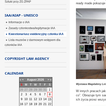
Sztuki przy ZG ZPAP
ready made pokazuje 
IAA/AIAP - UNESCO
Informacje o IAA
Zasady członkostwa/legitymacje IAA
Kwestionariusz ewidencyjny członka IAA
Lista muzeów z darmowym wstępem dla
członków IAA
COPYRIGHT LAW AGENCY
CALENDAR
«
<
August
2026
>
»
Wystawa Magdaleny Leś
S
M
T
W
T
F
S
26
27
28
29
30
31
1
W innych pracach jak
2
3
4
5
6
7
8
co”. Obrazuje tym sa
9
10
11
12
13
14
15
ich życia przez wszy
16
17
18
19
20
21
22