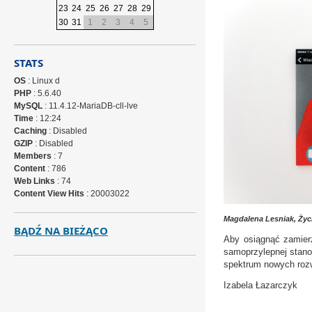
23
24
25
26
27
28
29
30
31
1
2
3
4
5
STATS
OS
: Linux d
PHP
: 5.6.40
MySQL
: 11.4.12-MariaDB-cll-lve
Time
: 12:24
Caching
: Disabled
GZIP
: Disabled
Members
: 7
Content
: 786
Web Links
: 74
Content View Hits
: 20003022
Magdalena Lesniak, Życi
BĄDŹ NA BIEŻĄCO
Aby osiągnąć zamierz
samoprzylepnej stano
spektrum nowych roz
Izabela Łazarczyk