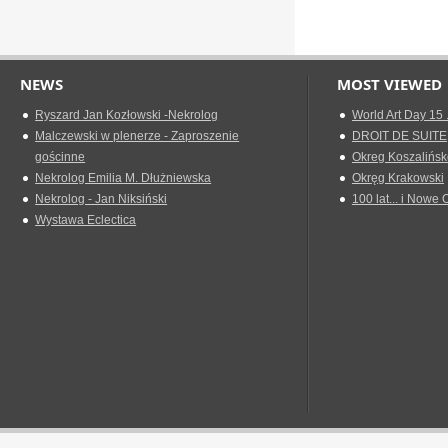
NEWS
MOST VIEWED
Ryszard Jan Kozłowski -Nekrolog
World Art Day 15 
Malczewski w plenerze - Zaproszenie
DROIT DE SUITE
gościnne
Okreg Koszalińsk
Nekrolog Emilia M. Dłużniewska
Okręg Krakowski
Nekrolog - Jan Niksiński
100 lat... i Nowe 
Wystawa Eclectica