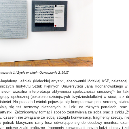
czanie 1 i Życie w sieci - Oznaczanie 2, 2017
gdaleny Leśniak (kieleckiej artystki, absolwentki łódzkiej ASP, należącej
nniczych Instytutu Sztuk Pięknych Uniwersytetu Jana Kochanowskiego w K
 sieci- wizualna interpretacja aktywności społeczności sieciowej”- bo ta
rupy społecznej (pokolenie dzisiejszych trzydziestolatków) w sieci, a z dr
istości. Na pracach Leśniak pojawiają się komputerowe print screeny, otwie
iają się też rozmowy nieznanych jej ludzi na różnych portalach, oraz 
rtystki. Zróżnicowany format i sposób zestawienia ze sobą prac z cyklu „Ży
, czasem nie związane ze sobą, strzępki konwersacji, fragmenty rzeczy, nie
o jednak klasyczne ramy lecz odwołujące się do obudowy monitora czarn
 gotowe znaki graficzne, fragmenty konwersacji innych ludzi, obrazy i z