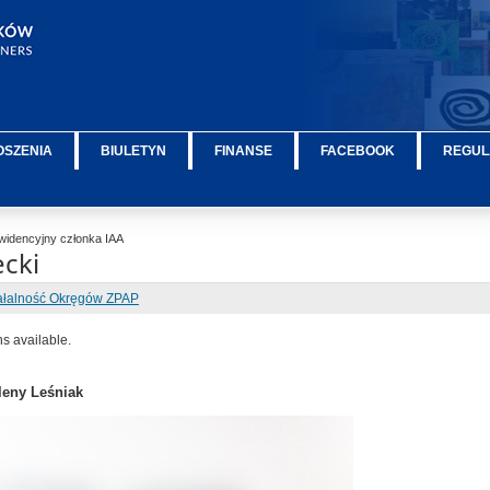
OSZENIA
BIULETYN
FINANSE
FACEBOOK
REGUL
widencyjny członka IAA
ecki
ałalność Okręgów ZPAP
ns available.
leny Leśniak