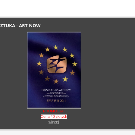
SZTUKA - ART NOW
PROMOCJA!
Cena 40 złotych
więcej