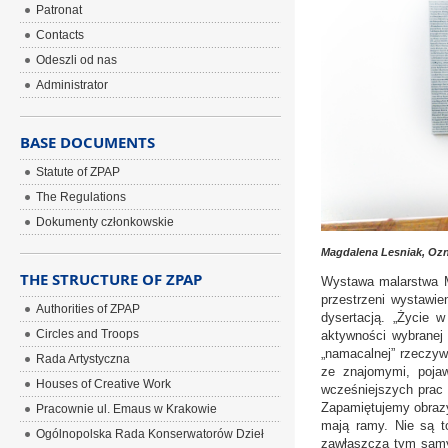
Patronat
Contacts
Odeszli od nas
Administrator
BASE DOCUMENTS
Statute of ZPAP
The Regulations
Dokumenty członkowskie
Magdalena Lesniak, Ozna
THE STRUCTURE OF ZPAP
Wystawa malarstwa Ma
przestrzeni wystawie
Authorities of ZPAP
dysertacją. „Życie w
Circles and Troops
aktywności wybranej g
„namacalnej” rzeczyw
Rada Artystyczna
ze znajomymi, pojaw
Houses of Creative Work
wcześniejszych prac a
Zapamiętujemy obrazy
Pracownie ul. Emaus w Krakowie
mają ramy. Nie są t
Ogólnopolska Rada Konserwatorów Dzieł
zawłaszcza tym samym