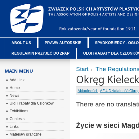
ABOUT US
PRAWA AUTORSKIE
SPADKOBIERCY - OGŁO
REGULAMIN PRZYJĘĆ DO ZPAP
ULGI i RABATY DLA CZŁONK
Start
The Regulation
MAIN MENU
Okręg Kieleck
Add Link
Home
Aktualności
-
AF 4 Działalność Okr
News
There are no translat
Ulgi i rabaty dla Członków
Exhibitions
Contests
Życie w sieci Mag
Links
Materiały graficzne