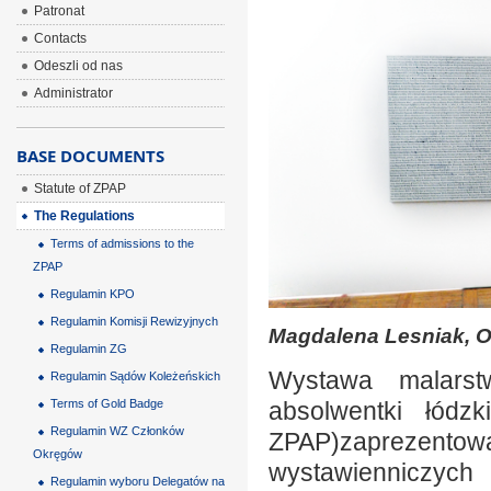
Patronat
Contacts
Odeszli od nas
Administrator
BASE DOCUMENTS
Statute of ZPAP
The Regulations
Terms of admissions to the
ZPAP
Regulamin KPO
Regulamin Komisji Rewizyjnych
Magdalena Lesniak, Oz
Regulamin ZG
Wystawa malarstw
Regulamin Sądów Koleżeńskich
Terms of Gold Badge
absolwentki łódzk
Regulamin WZ Członków
ZPAP)zaprezento
Okręgów
wystawienniczych 
Regulamin wyboru Delegatów na