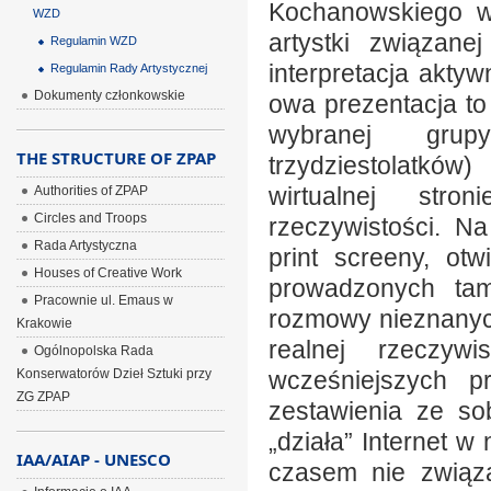
Kochanowskiego w
WZD
artystki związane
Regulamin WZD
interpretacja aktyw
Regulamin Rady Artystycznej
Dokumenty członkowskie
owa prezentacja to
wybranej grupy
THE STRUCTURE OF ZPAP
trzydziestolatków
wirtualnej stro
Authorities of ZPAP
Circles and Troops
rzeczywistości. N
Rada Artystyczna
print screeny, otw
Houses of Creative Work
prowadzonych ta
Pracownie ul. Emaus w
rozmowy nieznanych
Krakowie
realnej rzeczyw
Ogólnopolska Rada
Konserwatorów Dzieł Sztuki przy
wcześniejszych p
ZG ZPAP
zestawienia ze so
„działa” Internet 
IAA/AIAP - UNESCO
czasem nie związa