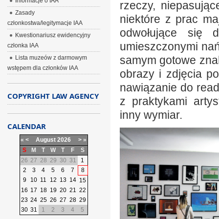
Informacje o IAA
rzeczy, niepasują
Zasady
niektóre z prac ma
członkostwa/legitymacje IAA
odwołujące się 
Kwestionariusz ewidencyjny
umieszczonymi nań 
członka IAA
samym gotowe znaki
Lista muzeów z darmowym
wstępem dla członków IAA
obrazy i zdjęcia 
nawiązanie do rea
COPYRIGHT LAW AGENCY
z praktykami arty
inny wymiar.
CALENDAR
«
<
August
2026
>
»
S
M
T
W
T
F
S
26
27
28
29
30
31
1
2
3
4
5
6
7
8
9
10
11
12
13
14
15
16
17
18
19
20
21
22
23
24
25
26
27
28
29
30
31
1
2
3
4
5