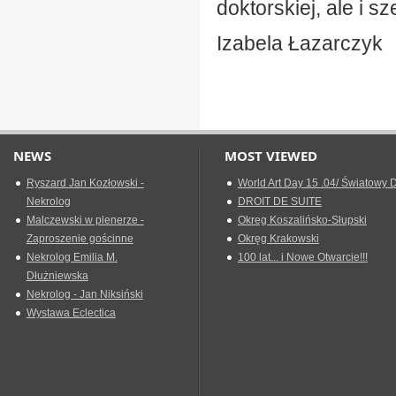
doktorskiej, ale i 
Izabela Łazarczyk
NEWS
MOST VIEWED
Ryszard Jan Kozłowski -
World Art Day 15 .04/ Światowy D
Nekrolog
DROIT DE SUITE
Malczewski w plenerze -
Okreg Koszalińsko-Słupski
Zaproszenie gościnne
Okręg Krakowski
Nekrolog Emilia M.
100 lat... i Nowe Otwarcie!!!
Dłużniewska
Nekrolog - Jan Niksiński
Wystawa Eclectica