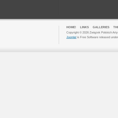
HOME!
LINKS
GALLERIES
TH
Copyright © 2026 Związek Polskich Arty
Joomla!
is Free Software released unde