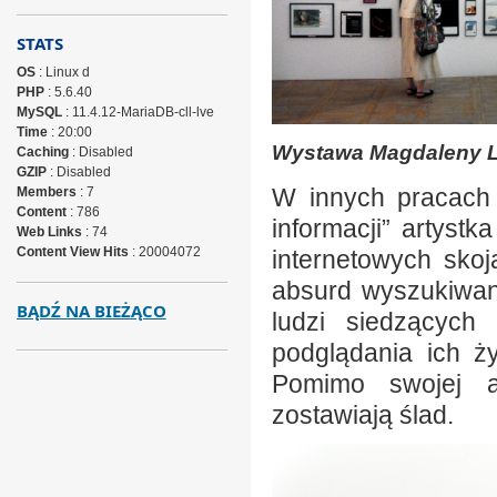
STATS
OS
: Linux d
PHP
: 5.6.40
MySQL
: 11.4.12-MariaDB-cll-lve
Time
: 20:00
Wystawa Magdaleny L
Caching
: Disabled
GZIP
: Disabled
W innych pracach 
Members
: 7
Content
: 786
informacji” artyst
Web Links
: 74
Content View Hits
: 20004072
internetowych sko
absurd wyszukiwany
BĄDŹ NA BIEŻĄCO
ludzi siedzących
podglądania ich ż
Pomimo swojej a
zostawiają ślad.