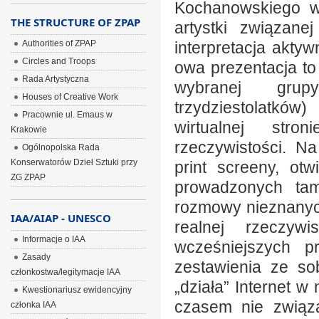
Kochanowskiego w
THE STRUCTURE OF ZPAP
artystki związane
Authorities of ZPAP
interpretacja aktyw
Circles and Troops
owa prezentacja to
Rada Artystyczna
wybranej grupy
Houses of Creative Work
trzydziestolatków
Pracownie ul. Emaus w
wirtualnej stro
Krakowie
rzeczywistości. N
Ogólnopolska Rada
Konserwatorów Dzieł Sztuki przy
print screeny, otw
ZG ZPAP
prowadzonych ta
rozmowy nieznanych
IAA/AIAP - UNESCO
realnej rzeczyw
Informacje o IAA
wcześniejszych p
Zasady
zestawienia ze so
członkostwa/legitymacje IAA
„działa” Internet 
Kwestionariusz ewidencyjny
czasem nie związa
członka IAA