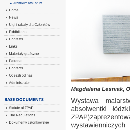
Archiwum ArsForum
Home
News
Ulgi i rabaty dla Członków
Exhibitions
Contests
Links
Materiały graficzne
Patronat
Contacts
Odeszli od nas
Administrator
Magdalena Lesniak, Oz
BASE DOCUMENTS
Wystawa malarstw
absolwentki łódzk
Statute of ZPAP
The Regulations
ZPAP)zaprezento
Dokumenty członkowskie
wystawienniczych 