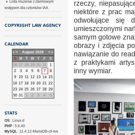
Lista muzeów z darmowym
rzeczy, niepasują
wstępem dla członków IAA
niektóre z prac ma
odwołujące się 
COPYRIGHT LAW AGENCY
umieszczonymi nań 
samym gotowe znaki
CALENDAR
obrazy i zdjęcia 
«
<
August
2026
>
»
nawiązanie do rea
S
M
T
W
T
F
S
z praktykami arty
26
27
28
29
30
31
1
inny wymiar.
2
3
4
5
6
7
8
9
10
11
12
13
15
14
16
17
18
19
20
21
22
23
24
25
26
27
28
29
30
31
1
2
3
4
5
STATS
OS
: Linux d
PHP
: 5.6.40
MySQL
: 11.4.12-MariaDB-cll-lve