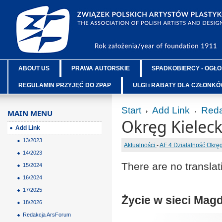
ABOUT US
PRAWA AUTORSKIE
SPADKOBIERCY - OGŁO
REGULAMIN PRZYJĘĆ DO ZPAP
ULGI i RABATY DLA CZŁONK
Start
Add Link
Reda
MAIN MENU
Okręg Kieleck
Add Link
13/2023
Aktualności
-
AF 4 Działalność Okr
14/2023
There are no translat
15/2024
16/2024
17/2025
Życie w sieci Mag
18/2026
Redakcja ArsForum