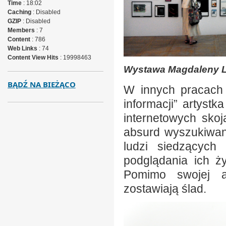
Time
: 18:02
Caching
: Disabled
GZIP
: Disabled
Members
: 7
Content
: 786
Web Links
: 74
Content View Hits
: 19998463
Wystawa Magdaleny L
BĄDŹ NA BIEŻĄCO
W innych pracach 
informacji” artyst
internetowych sko
absurd wyszukiwany
ludzi siedzących
podglądania ich ż
Pomimo swojej a
zostawiają ślad.