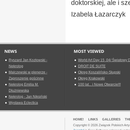
doktorskiej, ale i 
Izabela Łazarczyk
NEWS
MOST VIEWED
Ryszard Jan Kozłowski -
World Art Day 15 .04/ Światowy D
Nekrolog
DROIT DE SUITE
Malczewski w plenerze -
Okreg Koszalińsko-Słupski
Zaproszenie gościnne
Okręg Krakowski
Nekrolog Emilia M.
100 lat... i Nowe Otwarcie!!!
Dłużniewska
Nekrolog - Jan Niksiński
Wystawa Eclectica
HOME!
LINKS
GALLERIES
TH
Copyright © 2026 Związek Polskich Arty