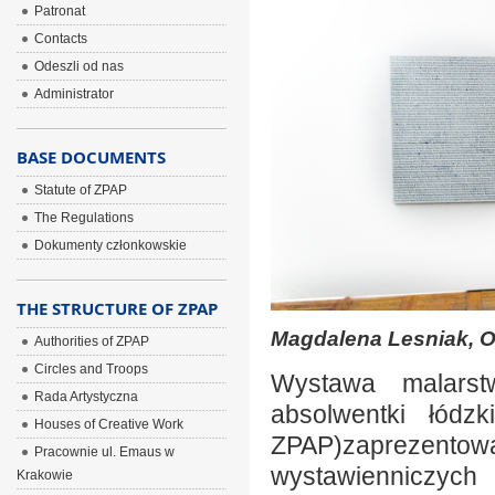
Patronat
Contacts
Odeszli od nas
Administrator
BASE DOCUMENTS
Statute of ZPAP
The Regulations
Dokumenty członkowskie
THE STRUCTURE OF ZPAP
Magdalena Lesniak, Oz
Authorities of ZPAP
Circles and Troops
Wystawa malarstw
Rada Artystyczna
absolwentki łódzk
Houses of Creative Work
ZPAP)zaprezento
Pracownie ul. Emaus w
wystawienniczych 
Krakowie