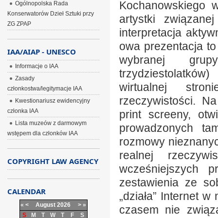
Kochanowskiego w
Ogólnopolska Rada
Konserwatorów Dzieł Sztuki przy
artystki związane
ZG ZPAP
interpretacja aktyw
owa prezentacja to
IAA/AIAP - UNESCO
wybranej grupy
Informacje o IAA
trzydziestolatków
Zasady
wirtualnej stro
członkostwa/legitymacje IAA
rzeczywistości. N
Kwestionariusz ewidencyjny
członka IAA
print screeny, otw
Lista muzeów z darmowym
prowadzonych ta
wstępem dla członków IAA
rozmowy nieznanych
realnej rzeczyw
COPYRIGHT LAW AGENCY
wcześniejszych p
zestawienia ze so
CALENDAR
„działa” Internet 
«
<
August
2026
>
»
czasem nie związa
S
M
T
W
T
F
S