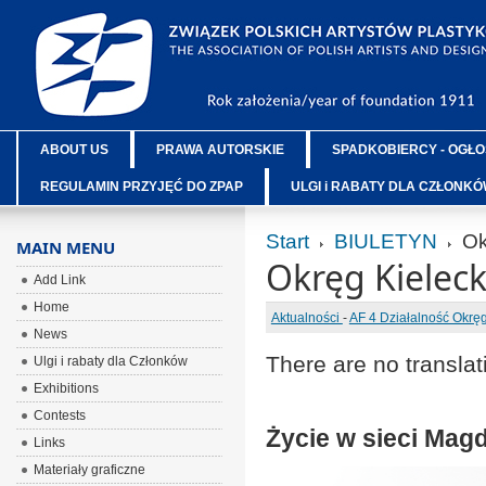
ABOUT US
PRAWA AUTORSKIE
SPADKOBIERCY - OGŁO
REGULAMIN PRZYJĘĆ DO ZPAP
ULGI i RABATY DLA CZŁONK
Start
BIULETYN
Ok
MAIN MENU
Okręg Kieleck
Add Link
Home
Aktualności
-
AF 4 Działalność Okr
News
There are no translat
Ulgi i rabaty dla Członków
Exhibitions
Contests
Życie w sieci Mag
Links
Materiały graficzne