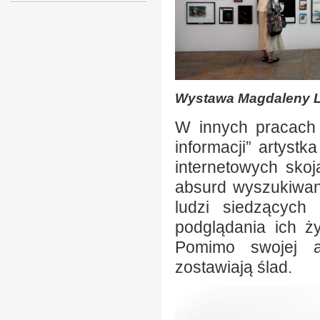
Wystawa Magdaleny L
W innych pracach 
informacji” artyst
internetowych sko
absurd wyszukiwany
ludzi siedzących
podglądania ich ż
Pomimo swojej a
zostawiają ślad.