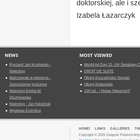
doktorskiej, ale i 
Izabela Łazarczyk
NEWS
MOST VIEWED
Ryszard Jan Kozłowski -
World Art Day 15 .04/ Światowy D
Nekrolog
DROIT DE SUITE
Malczewski w plenerze -
Okreg Koszalińsko-Słupski
Zaproszenie gościnne
Okręg Krakowski
Nekrolog Emilia M.
100 lat... i Nowe Otwarcie!!!
Dłużniewska
Nekrolog - Jan Niksiński
Wystawa Eclectica
HOME!
LINKS
GALLERIES
TH
Copyright © 2026 Związek Polskich Arty