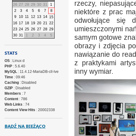
rzeczy, niepasują
26
27
28
29
30
31
1
niektóre z prac ma
2
3
4
5
6
7
8
9
10
11
12
13
14
15
odwołujące się 
16
17
18
19
20
21
22
umieszczonymi nań 
23
24
25
26
27
28
29
30
31
1
2
3
4
5
samym gotowe znaki
obrazy i zdjęcia 
STATS
nawiązanie do rea
OS
: Linux d
z praktykami arty
PHP
: 5.6.40
inny wymiar.
MySQL
: 11.4.12-MariaDB-cll-lve
Time
: 09:46
Caching
: Disabled
GZIP
: Disabled
Members
: 7
Content
: 786
Web Links
: 74
Content View Hits
: 20002338
BĄDŹ NA BIEŻĄCO