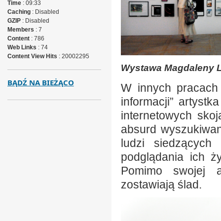
Time
: 09:33
Caching
: Disabled
GZIP
: Disabled
Members
: 7
Content
: 786
Web Links
: 74
Content View Hits
: 20002295
Wystawa Magdaleny L
BĄDŹ NA BIEŻĄCO
W innych pracach 
informacji” artyst
internetowych sko
absurd wyszukiwany
ludzi siedzących
podglądania ich ż
Pomimo swojej a
zostawiają ślad.