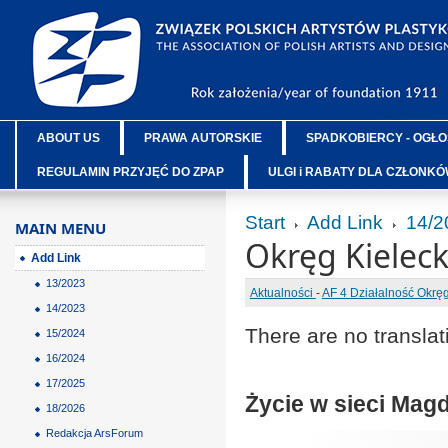
ABOUT US
PRAWA AUTORSKIE
SPADKOBIERCY - OGŁO
REGULAMIN PRZYJĘĆ DO ZPAP
ULGI i RABATY DLA CZŁONK
Start
Add Link
14/2
MAIN MENU
Okręg Kieleck
Add Link
13/2023
Aktualności
-
AF 4 Działalność Okr
14/2023
There are no translat
15/2024
16/2024
17/2025
Życie w sieci Mag
18/2026
Redakcja ArsForum