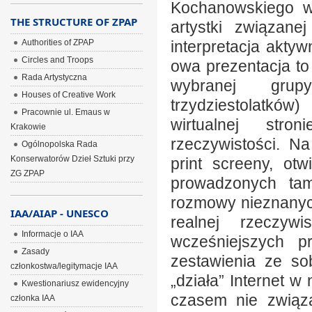
Kochanowskiego w
THE STRUCTURE OF ZPAP
artystki związane
Authorities of ZPAP
interpretacja aktyw
Circles and Troops
owa prezentacja to
Rada Artystyczna
wybranej grupy
Houses of Creative Work
trzydziestolatków
Pracownie ul. Emaus w
wirtualnej stro
Krakowie
rzeczywistości. N
Ogólnopolska Rada
Konserwatorów Dzieł Sztuki przy
print screeny, otw
ZG ZPAP
prowadzonych ta
rozmowy nieznanych
IAA/AIAP - UNESCO
realnej rzeczyw
Informacje o IAA
wcześniejszych p
Zasady
zestawienia ze so
członkostwa/legitymacje IAA
„działa” Internet 
Kwestionariusz ewidencyjny
czasem nie związa
członka IAA