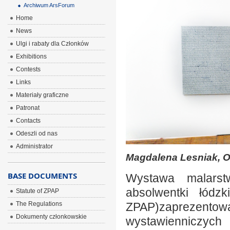
Archiwum ArsForum
Home
News
Ulgi i rabaty dla Członków
Exhibitions
Contests
Links
Materiały graficzne
Patronat
Contacts
Odeszli od nas
Administrator
Magdalena Lesniak, Oz
BASE DOCUMENTS
Wystawa malarstw
absolwentki łódzk
Statute of ZPAP
The Regulations
ZPAP)zaprezento
Dokumenty członkowskie
wystawienniczych 