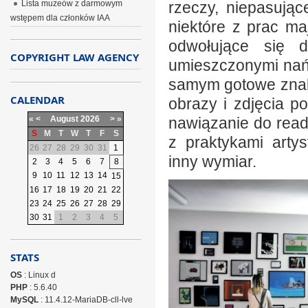
Lista muzeów z darmowym
rzeczy, niepasują
wstępem dla członków IAA
niektóre z prac ma
odwołujące się 
COPYRIGHT LAW AGENCY
umieszczonymi nań 
samym gotowe znaki
CALENDAR
obrazy i zdjęcia 
«
<
August
2026
>
»
nawiązanie do rea
S
M
T
W
T
F
S
z praktykami arty
26
27
28
29
30
31
1
inny wymiar.
2
3
4
5
6
7
8
9
10
11
12
13
14
15
16
17
18
19
20
21
22
23
24
25
26
27
28
29
30
31
1
2
3
4
5
STATS
OS
: Linux d
PHP
: 5.6.40
MySQL
: 11.4.12-MariaDB-cll-lve