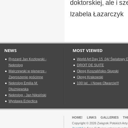
doktorskiej, ale i 
Izabela Łazarczyk
NEWS
MOST VIEWED
Ryszard Jan Kozłowski -
World Art Day 15 .04/ Światowy D
Nekrolog
DROIT DE SUITE
Malczewski w plenerze -
Okreg Koszalińsko-Słupski
Zaproszenie gościnne
Okręg Krakowski
Nekrolog Emilia M.
100 lat... i Nowe Otwarcie!!!
Dłużniewska
Nekrolog - Jan Niksiński
Wystawa Eclectica
HOME!
LINKS
GALLERIES
TH
Copyright © 2026 Związek Polskich Arty