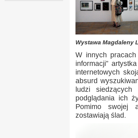
Wystawa Magdaleny L
W innych pracach 
informacji” artyst
internetowych sko
absurd wyszukiwany
ludzi siedzących
podglądania ich ż
Pomimo swojej a
zostawiają ślad.