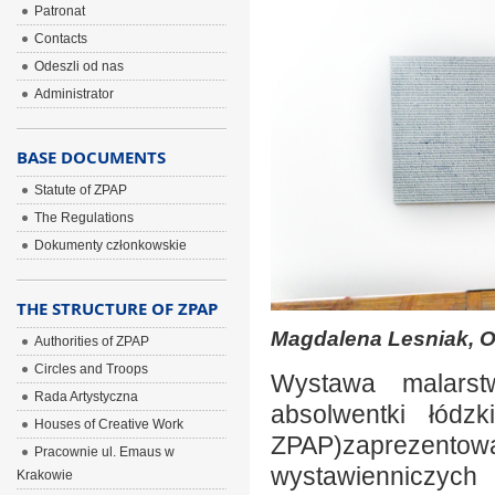
Patronat
Contacts
Odeszli od nas
Administrator
BASE DOCUMENTS
Statute of ZPAP
The Regulations
Dokumenty członkowskie
THE STRUCTURE OF ZPAP
Magdalena Lesniak, Oz
Authorities of ZPAP
Circles and Troops
Wystawa malarstw
Rada Artystyczna
absolwentki łódzk
Houses of Creative Work
ZPAP)zaprezento
Pracownie ul. Emaus w
wystawienniczych 
Krakowie