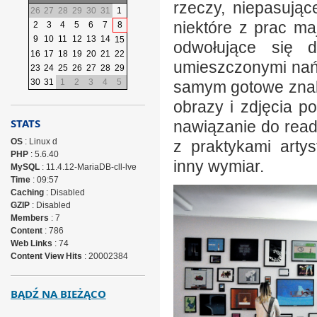
rzeczy, niepasują
26
27
28
29
30
31
1
niektóre z prac ma
2
3
4
5
6
7
8
9
10
11
12
13
14
15
odwołujące się 
16
17
18
19
20
21
22
umieszczonymi nań 
23
24
25
26
27
28
29
30
31
1
2
3
4
5
samym gotowe znaki
obrazy i zdjęcia 
STATS
nawiązanie do rea
OS
: Linux d
z praktykami arty
PHP
: 5.6.40
inny wymiar.
MySQL
: 11.4.12-MariaDB-cll-lve
Time
: 09:57
Caching
: Disabled
GZIP
: Disabled
Members
: 7
Content
: 786
Web Links
: 74
Content View Hits
: 20002384
BĄDŹ NA BIEŻĄCO