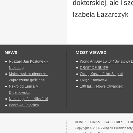
doktorskiej, ale i 
Izabela Łazarczyk
NEWS
MOST VIEWED
Ryszard Jan Kozłowski -
World Art Day 15 .04/ Światowy D
Nekrolog
DROIT DE SUITE
Malczewski w plenerze -
Okreg Koszalińsko-Słupski
Zaproszenie gościnne
Okręg Krakowski
Nekrolog Emilia M.
100 lat... i Nowe Otwarcie!!!
Dłużniewska
Nekrolog - Jan Niksiński
Wystawa Eclectica
HOME!
LINKS
GALLERIES
TH
Copyright © 2026 Związek Polskich Arty