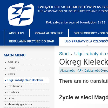
ABOUT US
PRAWA AUTORSKIE
SPADKOBIERCY - OGŁO
REGULAMIN PRZYJĘĆ DO ZPAP
ULGI i RABATY DLA CZŁONK
Start
Ulgi i rabaty dl
MAIN MENU
Okręg Kieleck
Add Link
Home
Aktualności
-
AF 4 Działalność Okr
News
There are no translat
Ulgi i rabaty dla Członków
Exhibitions
Contests
Życie w sieci Mag
Links
Materiały graficzne