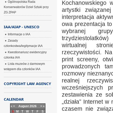
Kochanowskiego w
Ogólnopolska Rada
Konserwatorów Dzieł Sztuki przy
artystki związane
ZG ZPAP
interpretacja aktyw
owa prezentacja to
IAA/AIAP - UNESCO
wybranej grupy
Informacje o IAA
trzydziestolatków
Zasady
wirtualnej stro
członkostwa/legitymacje IAA
rzeczywistości. N
Kwestionariusz ewidencyjny
członka IAA
print screeny, otw
Lista muzeów z darmowym
prowadzonych ta
wstępem dla członków IAA
rozmowy nieznanych
realnej rzeczyw
COPYRIGHT LAW AGENCY
wcześniejszych p
zestawienia ze so
CALENDAR
„działa” Internet 
«
<
August
2026
>
»
czasem nie związa
S
M
T
W
T
F
S