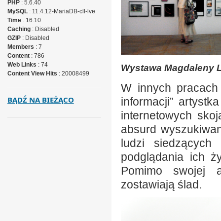
PHP
: 5.6.40
MySQL
: 11.4.12-MariaDB-cll-lve
Time
: 16:10
Caching
: Disabled
GZIP
: Disabled
Members
: 7
Content
: 786
Web Links
: 74
Wystawa Magdaleny L
Content View Hits
: 20008499
W innych pracach 
BĄDŹ NA BIEŻĄCO
informacji” artyst
internetowych sko
absurd wyszukiwany
ludzi siedzących
podglądania ich ż
Pomimo swojej a
zostawiają ślad.