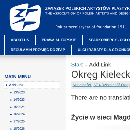
ABOUT US
PRAWA AUTORSKIE
SPADKOBIERCY - OGŁO
REGULAMIN PRZYJĘĆ DO ZPAP
ULGI i RABATY DLA CZŁONK
Start
Add Link
Okręg Kieleck
MAIN MENU
Add Link
Aktualności
-
AF 4 Działalność Okr
13/2023
There are no translat
14/2023
15/2024
16/2024
Życie w sieci Mag
17/2025
18/2026