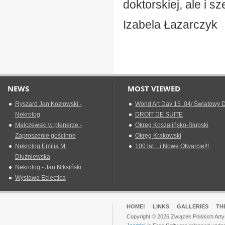
doktorskiej, ale i 
Izabela Łazarczyk
NEWS
MOST VIEWED
Ryszard Jan Kozłowski -
World Art Day 15 .04/ Światowy D
Nekrolog
DROIT DE SUITE
Malczewski w plenerze -
Okreg Koszalińsko-Słupski
Zaproszenie gościnne
Okręg Krakowski
Nekrolog Emilia M.
100 lat... i Nowe Otwarcie!!!
Dłużniewska
Nekrolog - Jan Niksiński
Wystawa Eclectica
HOME!
LINKS
GALLERIES
TH
Copyright © 2026 Związek Polskich Arty