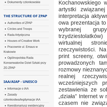
Kochanowskiego w
Dokumenty członkowskie
artystki związane
interpretacja aktyw
THE STRUCTURE OF ZPAP
owa prezentacja to
Authorities of ZPAP
wybranej grupy
Circles and Troops
trzydziestolatków
Rada Artystyczna
Houses of Creative Work
wirtualnej stro
Pracownie ul. Emaus w
rzeczywistości. N
Krakowie
print screeny, otw
Ogólnopolska Rada
prowadzonych ta
Konserwatorów Dzieł Sztuki przy
ZG ZPAP
rozmowy nieznanych
realnej rzeczyw
IAA/AIAP - UNESCO
wcześniejszych p
zestawienia ze so
Informacje o IAA
Zasady
„działa” Internet 
członkostwa/legitymacje IAA
czasem nie związa
Kwestionariusz ewidencyjny