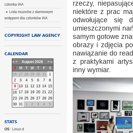
rzeczy, niepasują
członka IAA
niektóre z prac ma
Lista muzeów z darmowym
wstępem dla członków IAA
odwołujące się 
umieszczonymi nań 
COPYRIGHT LAW AGENCY
samym gotowe znaki
obrazy i zdjęcia 
nawiązanie do rea
CALENDAR
z praktykami arty
«
<
August
2026
>
»
S
M
T
W
T
F
S
inny wymiar.
26
27
28
29
30
31
1
2
3
4
5
6
7
8
9
10
11
12
13
14
15
17
18
19
20
21
22
16
23
24
25
26
27
28
29
30
31
1
2
3
4
5
STATS
OS
: Linux d