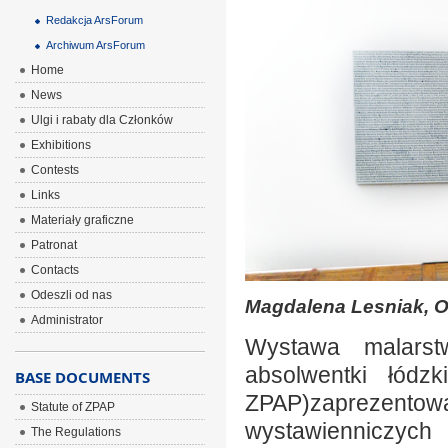
Redakcja ArsForum
Archiwum ArsForum
Home
News
Ulgi i rabaty dla Członków
Exhibitions
Contests
Links
Materiały graficzne
Patronat
Contacts
Odeszli od nas
Magdalena Lesniak, Oz
Administrator
Wystawa malarstw
absolwentki łódzk
BASE DOCUMENTS
ZPAP)zaprezento
Statute of ZPAP
wystawienniczych 
The Regulations