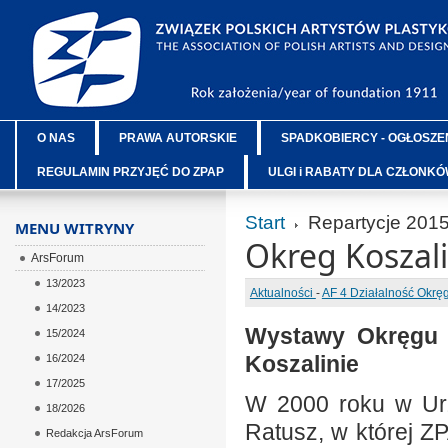
O NAS
PRAWA AUTORSKIE
SPADKOBIERCY - OGŁOSZE
REGULAMIN PRZYJĘĆ DO ZPAP
ULGI i RABATY DLA CZŁONK
Start
Repartycje 201
MENU WITRYNY
Okreg Koszali
ArsForum
13/2023
Aktualności
-
AF 4 Działalność Okr
14/2023
Wystawy Okręgu K
15/2024
Koszalinie
16/2024
17/2025
W 2000 roku w Urz
18/2026
Ratusz, w której Z
Redakcja ArsForum