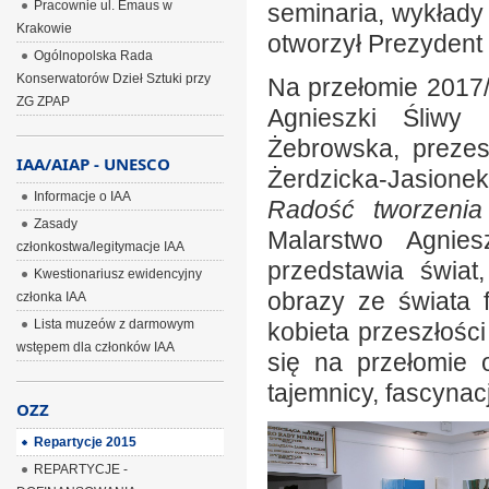
Pracownie ul. Emaus w
seminaria, wykłady
Krakowie
otworzył Prezydent 
Ogólnopolska Rada
Konserwatorów Dzieł Sztuki przy
Na przełomie 2017/
ZG ZPAP
Agnieszki Śliwy
Żebrowska, prezes
IAA/AIAP - UNESCO
Żerdzicka-Jasione
Informacje o IAA
Radość tworzenia
Zasady
Malarstwo Agniesz
członkostwa/legitymacje IAA
przedstawia świat
Kwestionariusz ewidencyjny
obrazy ze świata f
członka IAA
Lista muzeów z darmowym
kobieta przeszłośc
wstępem dla członków IAA
się na przełomie os
tajemnicy, fascynacja
OZZ
Repartycje 2015
REPARTYCJE -