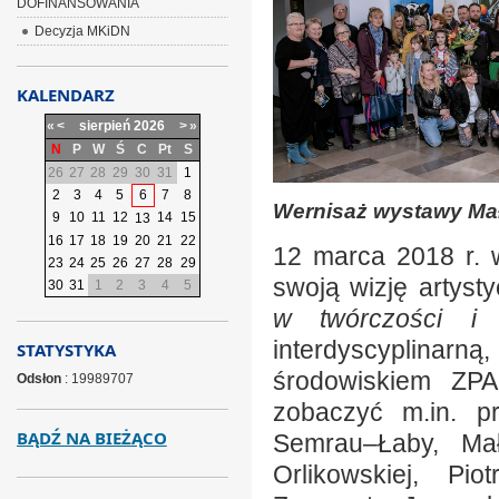
DOFINANSOWANIA
Decyzja MKiDN
KALENDARZ
«
<
sierpień
2026
>
»
N
P
W
Ś
C
Pt
S
26
27
28
29
30
31
1
2
3
4
5
6
7
8
Wernisaż wystawy Mał
9
10
11
12
14
15
13
16
17
18
19
20
21
22
12 marca 2018 r. w 
23
24
25
26
27
28
29
swoją wizję artys
30
31
1
2
3
4
5
w twórczości i 
interdyscyplinarn
STATYSTYKA
środowiskiem ZPA
Odsłon
: 19989707
zobaczyć m.in. pr
BĄDŹ NA BIEŻĄCO
Semrau–Łaby, Mał
Orlikowskiej, Pi