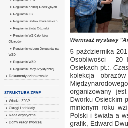
Regulamin Komisji Rewizyjnych
Regulamin ZG
Regulamin Sądów Koleżeńskich
Regulamin Złotej Odznaki
Regulamin WZ Członków
Wernisaż wystawy "Ar
Okręgów
Regulamin wyboru Delegatów na
5 października 201
WZD
Osobliwości - 20 
Regulamin WZD
Osiekach pt.:.
Czas
Regulamin Rady Artystycznej
kolekcja obrazó
Dokumenty członkowskie
Międzynarodoweg
organizowany jes
STRUKTURA ZPAP
Dworku Osieckim p
Władze ZPAP
minionym roku wzi
Okręgi i oddziały
Polski i świata a w
Rada Artystyczna
grafik, Edward Dwu
Domy Pracy Twórczej