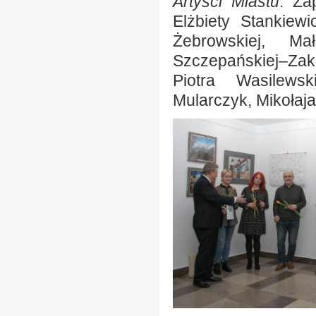
Artyści Miastu
. Za
Elżbiety Stankiew
Żebrowskiej, Ma
Szczepańskiej–Zak
Piotra Wasilews
Mularczyk, Mikołaj