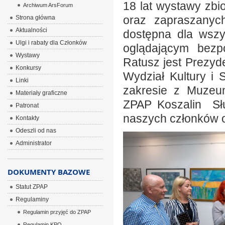
18 lat wystawy zb
Archiwum ArsForum
oraz zapraszanych
Strona główna
Aktualności
dostępna dla wszys
Ulgi i rabaty dla Członków
oglądającym bezpo
Wystawy
Ratusz jest Prezyd
Konkursy
Wydział Kultury i
Linki
zakresie z Muzeu
Materiały graficzne
ZPAP Koszalin Słu
Patronat
naszych członków o
Kontakty
Odeszli od nas
Administrator
DOKUMENTY BAZOWE
Statut ZPAP
Regulaminy
Regulamin przyjęć do ZPAP
Regulamin KPO