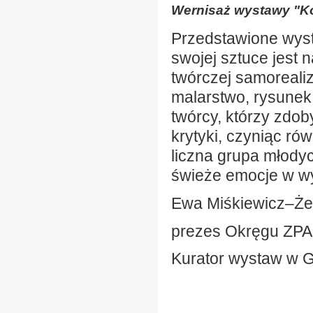
Wernisaż wystawy "Ko
Przedstawione wyst
swojej sztuce jest 
twórczej samorealiz
malarstwo, rysunek,
twórcy, którzy zdo
krytyki, czyniąc r
liczna grupa młodyc
świeże emocje w wy
Ewa Miśkiewicz–Ż
prezes Okręgu ZPA
Kurator wystaw w Ga