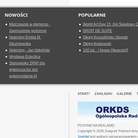
NOWOŚCI
POPULARNE
Malczewski w plenerze -
World Art Day 15 .04/ Światowy D
Zaproszenie gościnne
DROIT DE SUITE
Nekrolog Emilia M.
Okreg Koszalińsko-Słupski
Dłużniewska
Okręg Krakowski
Nekrolog - Jan Niksiński
100 lat... i Nowe Otwarcie!!!
Wystawa Eclectica
Stanowisko ZPAP dla
wyborcza.biz dot.
wykorzystanie AI
START!
ZAKŁADKI
GALERIE
POSTAW NA REKLAMĘ!
Copyright © 2026 Związek Polskich Art
Joomla!
jest wolnym oprogramowaniem 