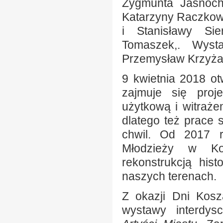
Zygmunta Jasnoch
Katarzyny Raczkows
i Stanisławy Sie
Tomaszek,. Wyst
Przemysław Krzyża
9 kwietnia 2018 o
zajmuje się proj
użytkową i witrażem
dlatego też prace 
chwil. Od 2017 r
Młodzieży w Kos
rekonstrukcją his
naszych terenach.
Z okazji Dni Kosz
wystawy interdys