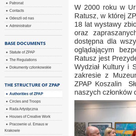
Patronat
W 2000 roku w Urz
Contacts
Ratusz, w której Z
Odeszli od nas
18 lat wystawy zb
Administrator
oraz zapraszanych
dostępna dla wszys
BASE DOCUMENTS
oglądającym bezpo
Statute of ZPAP
Ratusz jest Prezyd
The Regulations
Wydział Kultury i
Dokumenty członkowskie
zakresie z Muzeu
ZPAP Koszalin Słu
THE STRUCTURE OF ZPAP
naszych członków o
Authorities of ZPAP
Circles and Troops
Rada Artystyczna
Houses of Creative Work
Pracownie ul. Emaus w
Krakowie