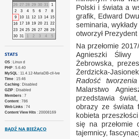
26
27
28
29
30
31
1
Polski i świata a w
2
3
4
5
6
7
8
grafik, Edward Dwu
9
10
11
12
13
14
15
seminaria, wykłady
17
18
19
20
21
22
16
23
24
25
26
27
28
29
otworzył Prezydent 
30
31
1
2
3
4
5
Na przełomie 2017/
Agnieszki Śliwy
STATS
Żebrowska, prezes
OS
: Linux d
PHP
: 5.6.40
Żerdzicka-Jasione
MySQL
: 11.4.12-MariaDB-cll-lve
Time
: 15:46
Radość tworzenia
Caching
: Disabled
Malarstwo Agniesz
GZIP
: Disabled
Members
: 7
przedstawia świat
Content
: 786
obrazy ze świata f
Web Links
: 74
Content View Hits
: 20008169
kobieta przeszłośc
się na przełomie os
BĄDŹ NA BIEŻĄCO
tajemnicy, fascynacja