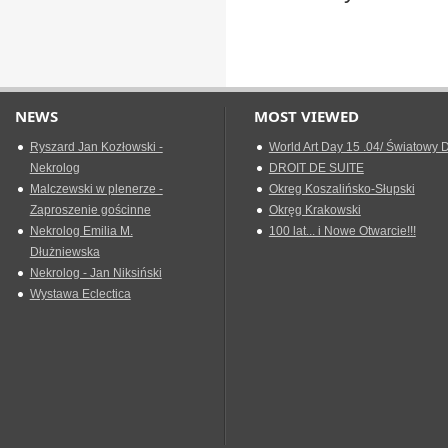
NEWS
MOST VIEWED
Ryszard Jan Kozłowski -
World Art Day 15 .04/ Światowy D
Nekrolog
DROIT DE SUITE
Malczewski w plenerze -
Okreg Koszalińsko-Słupski
Zaproszenie gościnne
Okręg Krakowski
Nekrolog Emilia M.
100 lat... i Nowe Otwarcie!!!
Dłużniewska
Nekrolog - Jan Niksiński
Wystawa Eclectica