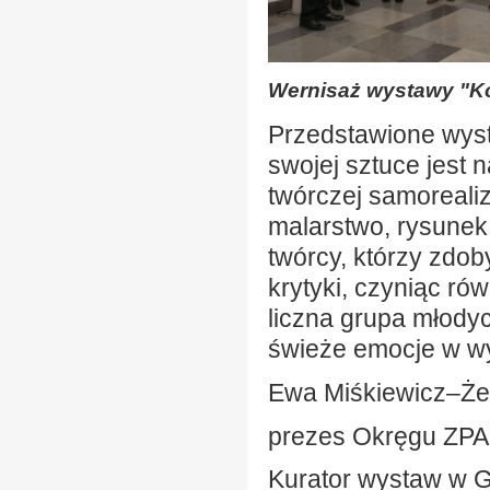
Wernisaż wystawy "Ko
Przedstawione wyst
swojej sztuce jest 
twórczej samorealiz
malarstwo, rysunek,
twórcy, którzy zdo
krytyki, czyniąc r
liczna grupa młodyc
świeże emocje w wy
Ewa Miśkiewicz–Ż
prezes Okręgu ZPA
Kurator wystaw w Ga