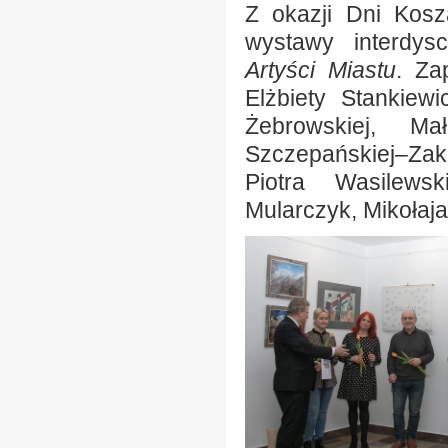
Z okazji Dni Kosz
wystawy interdys
Artyści Miastu
. Za
Elżbiety Stankiew
Żebrowskiej, Ma
Szczepańskiej–Zak
Piotra Wasilews
Mularczyk, Mikołaj