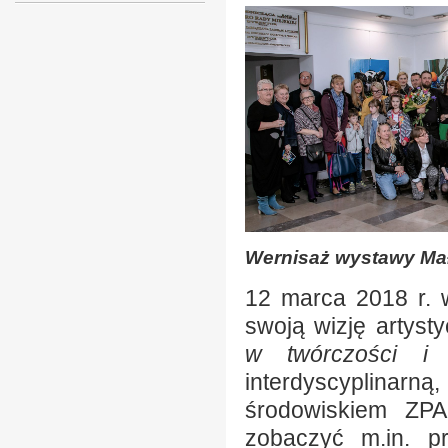
Wernisaż wystawy Mał
12 marca 2018 r. w 
swoją wizję artys
w twórczości i 
interdyscyplinarn
środowiskiem ZPA
zobaczyć m.in. pr