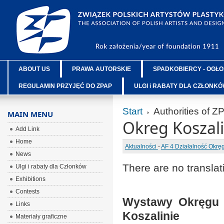
ABOUT US
PRAWA AUTORSKIE
SPADKOBIERCY - OGŁO
REGULAMIN PRZYJĘĆ DO ZPAP
ULGI i RABATY DLA CZŁONK
Start
Authorities of Z
MAIN MENU
Okreg Koszali
Add Link
Home
Aktualności
-
AF 4 Działalność Okr
News
There are no translat
Ulgi i rabaty dla Członków
Exhibitions
Contests
Wystawy Okręgu K
Links
Koszalinie
Materiały graficzne