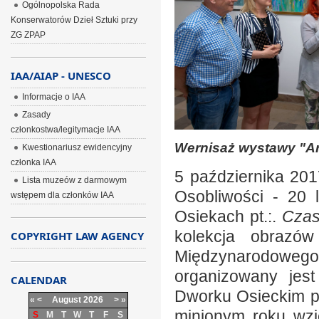
Ogólnopolska Rada
Konserwatorów Dzieł Sztuki przy
ZG ZPAP
IAA/AIAP - UNESCO
Informacje o IAA
Zasady
członkostwa/legitymacje IAA
Wernisaż wystawy "Ar
Kwestionariusz ewidencyjny
członka IAA
5 października 201
Lista muzeów z darmowym
Osobliwości - 20 
wstępem dla członków IAA
Osiekach pt.:.
Czas
kolekcja obrazó
COPYRIGHT LAW AGENCY
Międzynarodoweg
organizowany jes
CALENDAR
Dworku Osieckim p
«
<
August
2026
>
»
minionym roku wzi
S
M
T
W
T
F
S