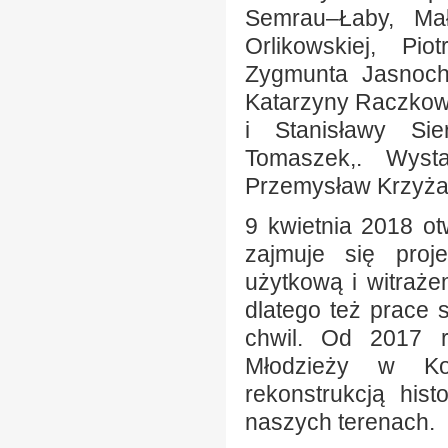
Semrau–Łaby, Mał
Orlikowskiej, Pi
Zygmunta Jasnoch
Katarzyny Raczkows
i Stanisławy Sie
Tomaszek,. Wyst
Przemysław Krzyża
9 kwietnia 2018 o
zajmuje się proj
użytkową i witrażem
dlatego też prace 
chwil. Od 2017 r
Młodzieży w Kos
rekonstrukcją his
naszych terenach.