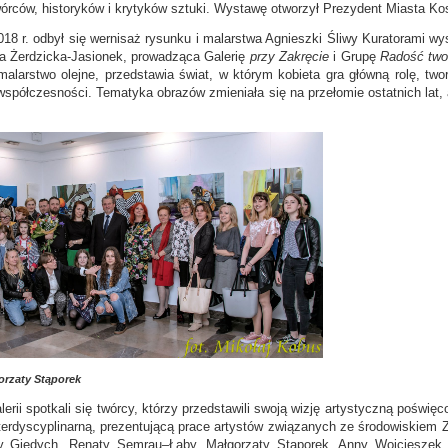
órców, historyków i krytyków sztuki. Wystawę otworzył Prezydent Miasta Kosz
018 r. odbył się wernisaż rysunku i malarstwa Agnieszki Śliwy Kuratorami 
a Żerdzicka-Jasionek, prowadząca Galerię
przy Zakręcie
i Grupę
Radość two
 malarstwo olejne, przedstawia świat, w którym kobieta gra główną rolę, tw
współczesności. Tematyka obrazów zmieniała się na przełomie ostatnich lat, ale
orzaty Stąporek
lerii spotkali się twórcy, którzy przedstawili swoją wizję artystyczną poświ
terdyscyplinarną, prezentującą prace artystów związanych ze środowiskiem
eny Giedych, Renaty Semrau–Łaby, Małgorzaty Stąporek, Anny Wojcieszek, 