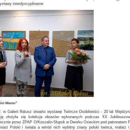
ystawy interdyscyplinarne
ści Miastu"
r. w Galerii Ratusz otwarto wystawę Twórcze Osobliwości - 20 lat Między
ję złożyła się kolekcja obrazów wykonanych podczas XX Jubileuszow
rocznie przez ZPAP O/Koszalin-Słupsk w Dworku Osieckim pod patronatem P
iast Polski i świata a wśród nich wybitny znany polski twórca, malarz i