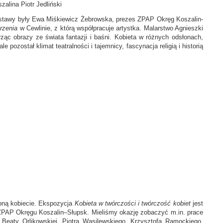
alina Piotr Jedliński
wystawy były Ewa Miśkiewicz Żebrowska, prezes ZPAP Okręg Koszalin-
rzenia
w Cewlinie, z którą współpracuje artystka. Malarstwo Agnieszki
orząc obrazy ze świata fantazji i baśni. Kobieta w różnych odsłonach,
 pozostał klimat teatralności i tajemnicy, fascynacja religią i historią
ęconą kobiecie. Ekspozycja
Kobieta w twórczości i twórczość kobiet
jest
 ZPAP Okręgu Koszalin–Słupsk. Mieliśmy okazję zobaczyć m.in. prace
Beaty Orlikowskiej, Piotra Wasilewskiego, Krzysztofa Ramockiego,