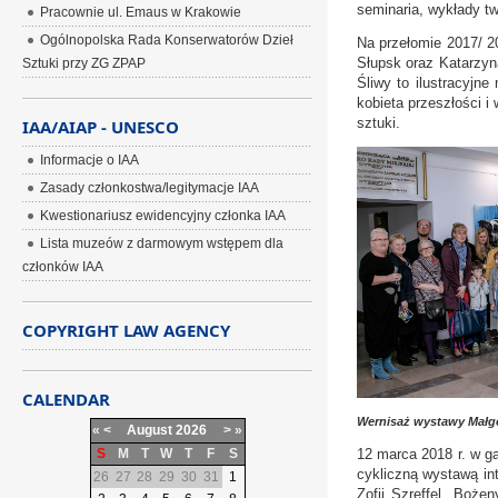
seminaria, wykłady tw
Pracownie ul. Emaus w Krakowie
Ogólnopolska Rada Konserwatorów Dzieł
Na przełomie 2017/ 2
Słupsk oraz Katarzyn
Sztuki przy ZG ZPAP
Śliwy to ilustracyjne
kobieta przeszłości i 
sztuki.
IAA/AIAP - UNESCO
Informacje o IAA
Zasady członkostwa/legitymacje IAA
Kwestionariusz ewidencyjny członka IAA
Lista muzeów z darmowym wstępem dla
członków IAA
COPYRIGHT LAW AGENCY
CALENDAR
Wernisaż wystawy Małg
«
<
August
2026
>
»
S
M
T
W
T
F
S
12 marca 2018 r. w ga
cykliczną wystawą in
26
27
28
29
30
31
1
Zofii Szreffel, Boż