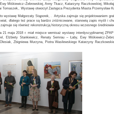
wy Miśkiewicz–Żebrowskiej, Anny Tkacz, Katarzyny Raczkowskiej, Mikołaja
Mai Tomaszek,. Wystawę otworzył Zastępca Prezydenta Miasta Przemysław K
rto wystawę Małgorzaty Stąporek, . Artyska zajmuje się projektowaniem graf
 świat, dlatego też prace są bardzo zróżnicowane, stanowią zapis myśli i c
e zajmuje się również rekonstrukcją historyczną okresu wczesnego średniowi
na 21 maja 2018 r. miał miejsce wernisaż wystawy interdyscyplinarnej ZPA
ffel, Elżbiety Stankiewicz, Renaty Semrau – Łaby, Ewy Miśkiewicz-Żebr
 Olesiak, Zbigniewa Murzyna, Piotra Wasilewskiego Katarzyny Raczkowski