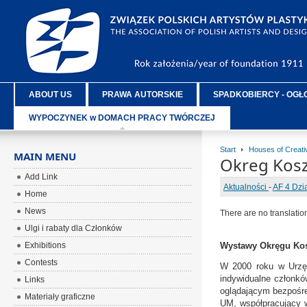
ABOUT US
PRAWA AUTORSKIE
SPADKOBIERCY - OGŁ
WYPOCZYNEK w DOMACH PRACY TWÓRCZEJ
Start
Houses of Creat
MAIN MENU
Okreg Kosz
Add Link
Aktualności
-
AF 4 Dzi
Home
News
There are no translatio
Ulgi i rabaty dla Członków
Exhibitions
Wystawy Okręgu Kosz
Contests
W 2000 roku w Urzęd
indywidualne członkó
Links
oglądającym bezpośre
Materiały graficzne
UM, współpracujący 