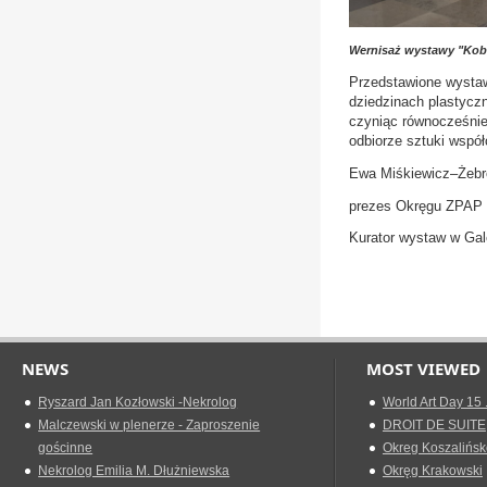
Wernisaż wystawy "Kobi
Przedstawione wystawy
dziedzinach plastyczn
czyniąc równocześnie
odbiorze sztuki współ
Ewa Miśkiewicz–Żeb
prezes Okręgu ZPAP 
Kurator wystaw w Gale
NEWS
MOST VIEWED
Ryszard Jan Kozłowski -Nekrolog
World Art Day 15 
Malczewski w plenerze - Zaproszenie
DROIT DE SUITE
gościnne
Okreg Koszalińsk
Nekrolog Emilia M. Dłużniewska
Okręg Krakowski