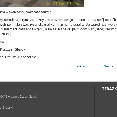
eta w twórczości, twórczość kobiet"
 świadczą o tym, że każdy z nas dzięki swojej sztuce jest na swój sposób u
ych jak malarstwo, rysunek, grafika, tkanina, fotografia. Są wśród nas twórc
 fundament naszego Okręgu, a także liczna grupa młodych artystów, których
czesnej.
rowska
Koszalin–Słupsk
rii Ratusz w Koszalinie
< Prev
Next >
TERAZ 
.04/ Światowy Dzień Sztuki
o-Słupski