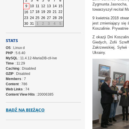
2
3
4
5
6
7
8
Zygmunta Jasnocha, E
9
10
11
12
13
14
15
towarzyszył recital 
17
18
19
20
21
22
16
23
24
25
26
27
28
29
9 kwietnia 2018 otwa
jest zmieniający się
30
31
1
2
3
4
5
Koszalinie. Prywatni
Z okazji Dni Koszali
STATS
Giedych, Zofii Szre
Zakrzewskiej, Sylwii
OS
: Linux d
Ukrainy.
PHP
: 5.6.40
MySQL
: 11.4.12-MariaDB-cll-lve
Time
: 11:29
Caching
: Disabled
GZIP
: Disabled
Members
: 7
Content
: 786
Web Links
: 74
Content View Hits
: 20006385
BĄDŹ NA BIEŻĄCO