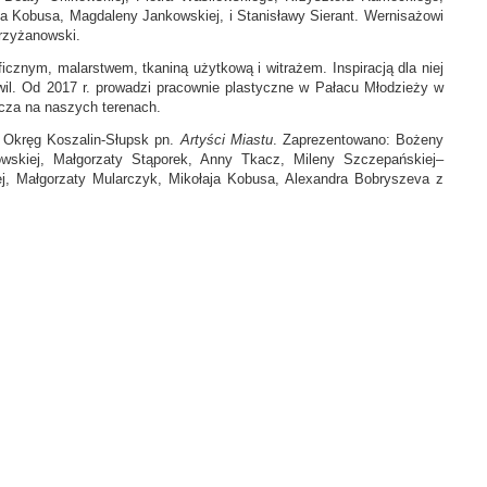
 Kobusa, Magdaleny Jankowskiej, i Stanisławy Sierant. Wernisażowi
rzyżanowski.
icznym, malarstwem, tkaniną użytkową i witrażem. Inspiracją dla niej
hwil. Od 2017 r. prowadzi pracownie plastyczne w Pałacu Młodzieży w
ecza na naszych terenach.
P Okręg Koszalin-Słupsk pn.
Artyści Miastu
. Zaprezentowano: Bożeny
owskiej, Małgorzaty Stąporek, Anny Tkacz, Mileny Szczepańskiej–
ej, Małgorzaty Mularczyk, Mikołaja Kobusa, Alexandra Bobryszeva z