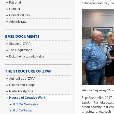
Patronat
członków oraz trzy w
Contacts
Odeszli od nas
Administrator
BASE DOCUMENTS
Statute of ZPAP
The Regulations
Dokumenty członkowskie
THE STRUCTURE OF ZPAP
Authorities of ZPAP
Circles and Troops
Wernisaż wystawy "Arty
Rada Artystyczna
Houses of Creative Work
5 października 2017 
sztuki
. Na ekspozyc
H of CW Świnoujście
organizowany jest co
H of CW Ustka
artystów z różnych m