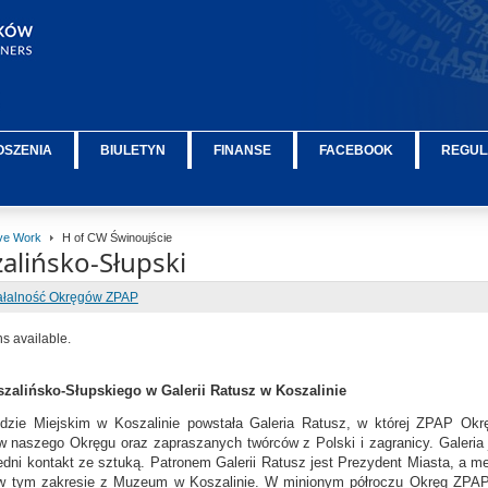
OSZENIA
BIULETYN
FINANSE
FACEBOOK
REGUL
ive Work
H of CW Świnoujście
alińsko-Słupski
ałalność Okręgów ZPAP
ns available.
alińsko-Słupskiego w Galerii Ratusz w Koszalinie
zie Miejskim w Koszalinie powstała Galeria Ratusz, w której ZPAP Okrę
w naszego Okręgu oraz zapraszanych twórców z Polski i zagranicy. Galeria j
dni kontakt ze sztuką. Patronem Galerii Ratusz jest Prezydent Miasta, a me
w tym zakresie z Muzeum w Koszalinie. W minionym półroczu Okręg ZPAP