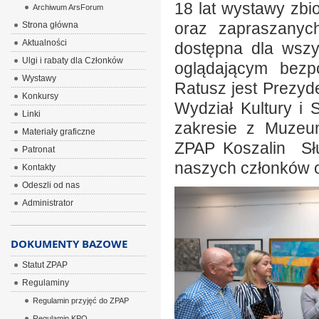
18 lat wystawy zb
Archiwum ArsForum
oraz zapraszanych
Strona główna
Aktualności
dostępna dla wszys
Ulgi i rabaty dla Członków
oglądającym bezpo
Wystawy
Ratusz jest Prezyd
Konkursy
Wydział Kultury i
Linki
zakresie z Muzeu
Materiały graficzne
ZPAP Koszalin Słu
Patronat
naszych członków o
Kontakty
Odeszli od nas
Administrator
DOKUMENTY BAZOWE
Statut ZPAP
Regulaminy
Regulamin przyjęć do ZPAP
Regulamin KPO