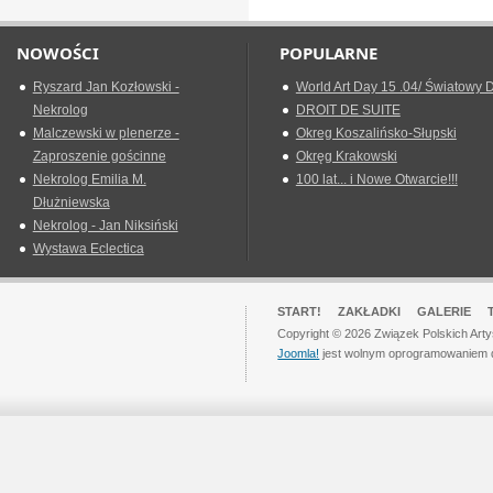
NOWOŚCI
POPULARNE
Ryszard Jan Kozłowski -
World Art Day 15 .04/ Światowy D
Nekrolog
DROIT DE SUITE
Malczewski w plenerze -
Okreg Koszalińsko-Słupski
Zaproszenie gościnne
Okręg Krakowski
Nekrolog Emilia M.
100 lat... i Nowe Otwarcie!!!
Dłużniewska
Nekrolog - Jan Niksiński
Wystawa Eclectica
START!
ZAKŁADKI
GALERIE
Copyright © 2026 Związek Polskich Art
Joomla!
jest wolnym oprogramowaniem 