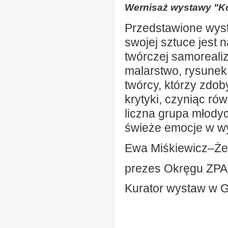
Wernisaż wystawy "Ko
Przedstawione wyst
swojej sztuce jest 
twórczej samorealiz
malarstwo, rysunek,
twórcy, którzy zdo
krytyki, czyniąc r
liczna grupa młodyc
świeże emocje w wy
Ewa Miśkiewicz–Ż
prezes Okręgu ZPA
Kurator wystaw w Ga