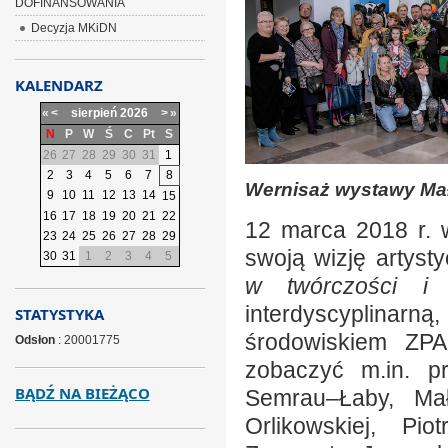
DOFINANSOWANIA
Decyzja MKiDN
KALENDARZ
«
<
sierpień
2026
>
»
N
P
W
Ś
C
Pt
S
26
27
28
29
30
31
1
2
3
4
5
6
7
8
Wernisaż wystawy Mał
9
10
11
12
13
14
15
16
17
18
19
20
21
22
12 marca 2018 r. w 
23
24
25
26
27
28
29
swoją wizję artys
30
31
1
2
3
4
5
w twórczości i 
interdyscyplinarn
STATYSTYKA
środowiskiem ZPA
Odsłon
: 20001775
zobaczyć m.in. pr
BĄDŹ NA BIEŻĄCO
Semrau–Łaby, Mał
Orlikowskiej, Pi