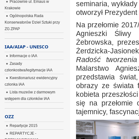
Pracownie ul. Emaus w
seminaria, wykłady
Krakowie
otworzył Prezydent 
Ogólnopolska Rada
Konserwatorów Dzieł Sztuki przy
Na przełomie 2017/
ZG ZPAP
Agnieszki Śliwy
Żebrowska, prezes
IAA/AIAP - UNESCO
Żerdzicka-Jasione
Informacje o IAA
Radość tworzenia
Zasady
Malarstwo Agniesz
członkostwa/legitymacje IAA
przedstawia świat
Kwestionariusz ewidencyjny
obrazy ze świata f
członka IAA
Lista muzeów z darmowym
kobieta przeszłośc
wstępem dla członków IAA
się na przełomie os
tajemnicy, fascynacja
OZZ
Repartycje 2015
REPARTYCJE -