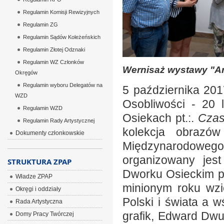
Regulamin Komisji Rewizyjnych
Regulamin ZG
Regulamin Sądów Koleżeńskich
Regulamin Złotej Odznaki
Regulamin WZ Członków
Wernisaż wystawy "Ar
Okręgów
Regulamin wyboru Delegatów na
5 października 201
WZD
Osobliwości - 20 
Regulamin WZD
Osiekach pt.:.
Czas
Regulamin Rady Artystycznej
kolekcja obrazó
Dokumenty członkowskie
Międzynarodoweg
organizowany jes
STRUKTURA ZPAP
Dworku Osieckim p
Władze ZPAP
minionym roku wzi
Okręgi i oddziały
Polski i świata a w
Rada Artystyczna
grafik, Edward Dwu
Domy Pracy Twórczej