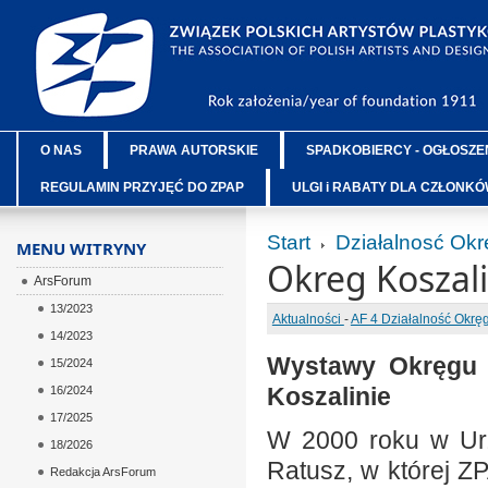
O NAS
PRAWA AUTORSKIE
SPADKOBIERCY - OGŁOSZE
REGULAMIN PRZYJĘĆ DO ZPAP
ULGI i RABATY DLA CZŁONK
Start
Działalnosć Ok
MENU WITRYNY
Okreg Koszali
ArsForum
13/2023
Aktualności
-
AF 4 Działalność Okr
14/2023
Wystawy Okręgu K
15/2024
Koszalinie
16/2024
17/2025
W 2000 roku w Urz
18/2026
Ratusz, w której Z
Redakcja ArsForum