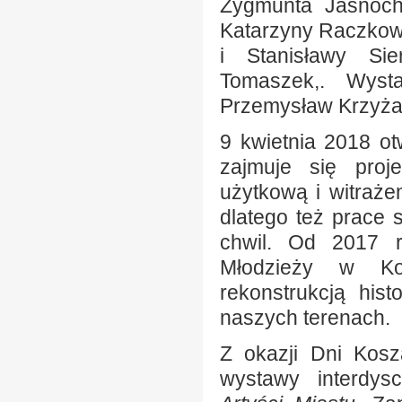
Zygmunta Jasnoch
Katarzyny Raczkows
i Stanisławy Sie
Tomaszek,. Wyst
Przemysław Krzyża
9 kwietnia 2018 o
zajmuje się proj
użytkową i witrażem
dlatego też prace 
chwil. Od 2017 r
Młodzieży w Kos
rekonstrukcją his
naszych terenach.
Z okazji Dni Kosz
wystawy interdys