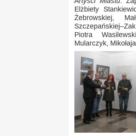
Artyści Miastu
. Za
Elżbiety Stankiew
Żebrowskiej, Ma
Szczepańskiej–Zak
Piotra Wasilews
Mularczyk, Mikołaj