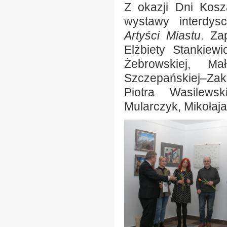
Z okazji Dni Kosz
wystawy interdys
Artyści Miastu
. Za
Elżbiety Stankiew
Żebrowskiej, Ma
Szczepańskiej–Zak
Piotra Wasilews
Mularczyk, Mikołaj