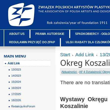
ABOUT US
PRAWA AUTORSKIE
SPADKOBIERCY - OGŁO
REGULAMIN PRZYJĘĆ DO ZPAP
ULGI i RABATY DLA CZŁONK
Start
Add Link
13/2
MAIN MENU
Okreg Koszali
Add Link
13/2023
Aktualności
-
AF 4 Działalność Okr
14/2023
There are no translat
15/2024
16/2024
17/2025
Wystawy Okręgu K
18/2026
Koszalinie
Redakcja ArsForum