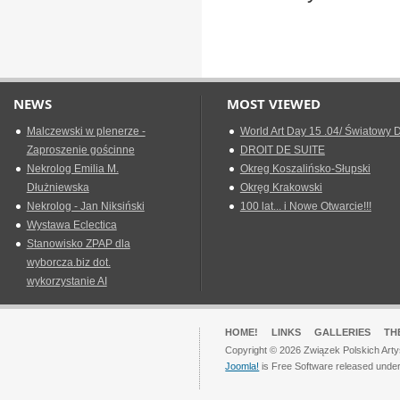
NEWS
MOST VIEWED
Malczewski w plenerze -
World Art Day 15 .04/ Światowy D
Zaproszenie gościnne
DROIT DE SUITE
Nekrolog Emilia M.
Okreg Koszalińsko-Słupski
Dłużniewska
Okręg Krakowski
Nekrolog - Jan Niksiński
100 lat... i Nowe Otwarcie!!!
Wystawa Eclectica
Stanowisko ZPAP dla
wyborcza.biz dot.
wykorzystanie AI
HOME!
LINKS
GALLERIES
TH
Copyright © 2026 Związek Polskich Arty
Joomla!
is Free Software released unde