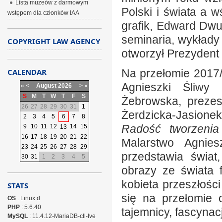
Lista muzeów z darmowym
Polski i świata a w
wstępem dla członków IAA
grafik, Edward Dwu
seminaria, wykłady
COPYRIGHT LAW AGENCY
otworzył Prezydent 
CALENDAR
Na przełomie 2017/
Agnieszki Śliwy
«
<
August
2026
>
»
S
M
T
W
T
F
S
Żebrowska, prezes
26
27
28
29
30
31
1
Żerdzicka-Jasione
2
3
4
5
6
7
8
Radość tworzenia
9
10
11
12
14
15
13
16
17
18
19
20
21
22
Malarstwo Agniesz
23
24
25
26
27
28
29
przedstawia świat
30
31
1
2
3
4
5
obrazy ze świata f
kobieta przeszłośc
STATS
się na przełomie os
OS
: Linux d
PHP
: 5.6.40
tajemnicy, fascynacja
MySQL
: 11.4.12-MariaDB-cll-lve