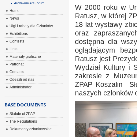
Archiwum ArsForum
W 2000 roku w Urz
Home
Ratusz, w której Z
News
18 lat wystawy zb
Ulgi i rabaty dla Członków
oraz zapraszanych
Exhibitions
dostępna dla wszys
Contests
oglądającym bezpo
Links
Materiały graficzne
Ratusz jest Prezyd
Patronat
Wydział Kultury i
Contacts
zakresie z Muzeu
Odeszli od nas
ZPAP Koszalin Słu
Administrator
naszych członków o
BASE DOCUMENTS
Statute of ZPAP
The Regulations
Dokumenty członkowskie