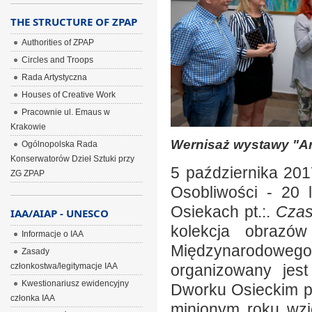
THE STRUCTURE OF ZPAP
Authorities of ZPAP
Circles and Troops
Rada Artystyczna
Houses of Creative Work
Pracownie ul. Emaus w
Krakowie
Wernisaż wystawy "Ar
Ogólnopolska Rada
Konserwatorów Dzieł Sztuki przy
5 października 201
ZG ZPAP
Osobliwości - 20 
Osiekach pt.:.
Czas
IAA/AIAP - UNESCO
kolekcja obrazó
Informacje o IAA
Międzynarodoweg
Zasady
członkostwa/legitymacje IAA
organizowany jes
Kwestionariusz ewidencyjny
Dworku Osieckim p
członka IAA
minionym roku wzi