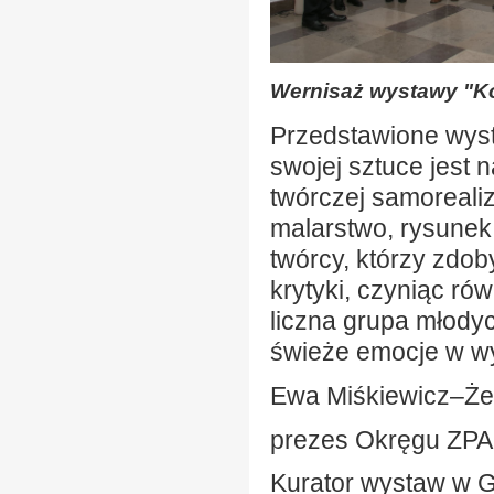
Wernisaż wystawy "Ko
Przedstawione wyst
swojej sztuce jest 
twórczej samorealiz
malarstwo, rysunek,
twórcy, którzy zdo
krytyki, czyniąc r
liczna grupa młodyc
świeże emocje w wy
Ewa Miśkiewicz–Ż
prezes Okręgu ZPA
Kurator wystaw w Ga