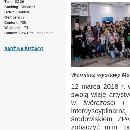
Time
: 03:39
Caching
: Disabled
GZIP
: Disabled
Members
: 7
Content
: 785
Web Links
: 74
Content View Hits
: 19989635
BĄDŹ NA BIEŻĄCO
Wernisaż wystawy Mał
12 marca 2018 r. w 
swoją wizję artys
w twórczości i 
interdyscyplinarn
środowiskiem ZPA
zobaczyć m.in. pr