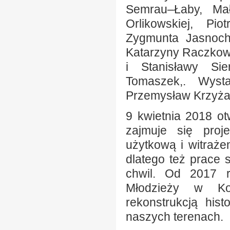
Semrau–Łaby, Mał
Orlikowskiej, Pi
Zygmunta Jasnoch
Katarzyny Raczkows
i Stanisławy Sie
Tomaszek,. Wyst
Przemysław Krzyża
9 kwietnia 2018 o
zajmuje się proj
użytkową i witrażem
dlatego też prace 
chwil. Od 2017 r
Młodzieży w Kos
rekonstrukcją his
naszych terenach.