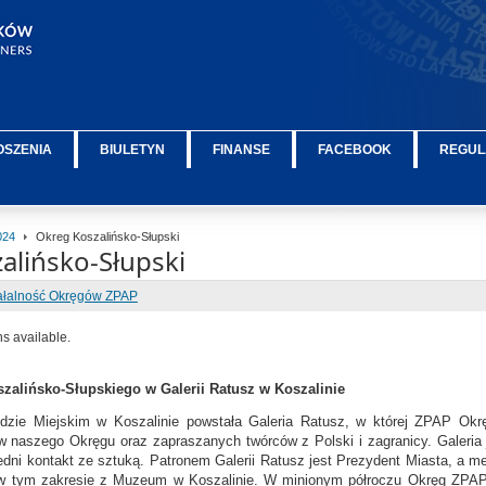
OSZENIA
BIULETYN
FINANSE
FACEBOOK
REGUL
024
Okreg Koszalińsko-Słupski
alińsko-Słupski
ałalność Okręgów ZPAP
ns available.
alińsko-Słupskiego w Galerii Ratusz w Koszalinie
zie Miejskim w Koszalinie powstała Galeria Ratusz, w której ZPAP Okrę
w naszego Okręgu oraz zapraszanych twórców z Polski i zagranicy. Galeria j
dni kontakt ze sztuką. Patronem Galerii Ratusz jest Prezydent Miasta, a me
w tym zakresie z Muzeum w Koszalinie. W minionym półroczu Okręg ZPAP