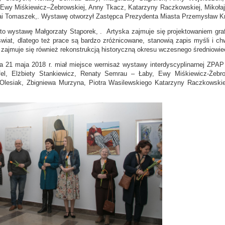
wy Miśkiewicz–Żebrowskiej, Anny Tkacz, Katarzyny Raczkowskiej, Mikołaja
Mai Tomaszek,. Wystawę otworzył Zastępca Prezydenta Miasta Przemysław K
rto wystawę Małgorzaty Stąporek, . Artyska zajmuje się projektowaniem graf
 świat, dlatego też prace są bardzo zróżnicowane, stanowią zapis myśli i c
e zajmuje się również rekonstrukcją historyczną okresu wczesnego średniowi
na 21 maja 2018 r. miał miejsce wernisaż wystawy interdyscyplinarnej ZPA
ffel, Elżbiety Stankiewicz, Renaty Semrau – Łaby, Ewy Miśkiewicz-Żebr
 Olesiak, Zbigniewa Murzyna, Piotra Wasilewskiego Katarzyny Raczkowski