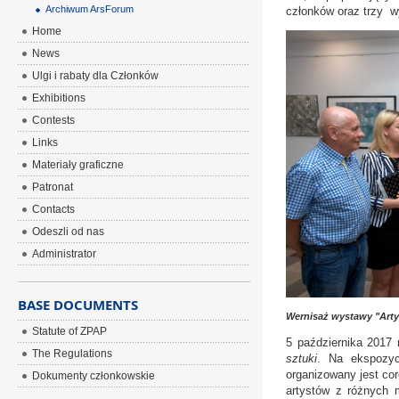
Archiwum ArsForum
członków oraz trzy w
Home
News
Ulgi i rabaty dla Członków
Exhibitions
Contests
Links
Materiały graficzne
Patronat
Contacts
Odeszli od nas
Administrator
BASE DOCUMENTS
Wernisaż wystawy "Arty
Statute of ZPAP
5 października 2017 
The Regulations
sztuki
. Na ekspozyc
organizowany jest co
Dokumenty członkowskie
artystów z różnych m