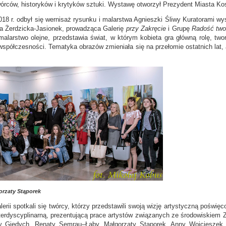
órców, historyków i krytyków sztuki. Wystawę otworzył Prezydent Miasta Kosz
018 r. odbył się wernisaż rysunku i malarstwa Agnieszki Śliwy Kuratorami 
a Żerdzicka-Jasionek, prowadząca Galerię
przy Zakręcie
i Grupę
Radość two
 malarstwo olejne, przedstawia świat, w którym kobieta gra główną rolę, tw
współczesności. Tematyka obrazów zmieniała się na przełomie ostatnich lat, ale
orzaty Stąporek
lerii spotkali się twórcy, którzy przedstawili swoją wizję artystyczną poświ
terdyscyplinarną, prezentującą prace artystów związanych ze środowiskiem
eny Giedych, Renaty Semrau–Łaby, Małgorzaty Stąporek, Anny Wojcieszek, 