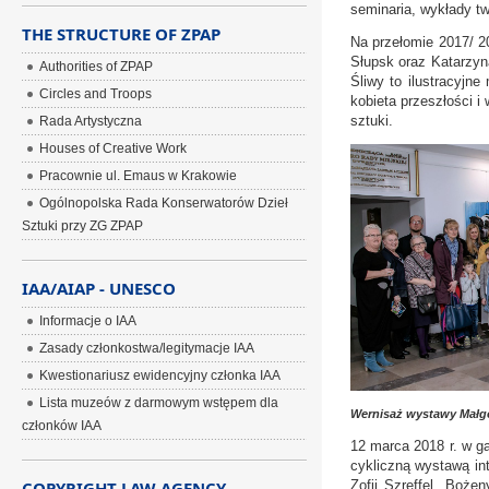
seminaria, wykłady tw
THE STRUCTURE OF ZPAP
Na przełomie 2017/ 2
Słupsk oraz Katarzyn
Authorities of ZPAP
Śliwy to ilustracyjne
Circles and Troops
kobieta przeszłości i 
sztuki.
Rada Artystyczna
Houses of Creative Work
Pracownie ul. Emaus w Krakowie
Ogólnopolska Rada Konserwatorów Dzieł
Sztuki przy ZG ZPAP
IAA/AIAP - UNESCO
Informacje o IAA
Zasady członkostwa/legitymacje IAA
Kwestionariusz ewidencyjny członka IAA
Lista muzeów z darmowym wstępem dla
Wernisaż wystawy Małg
członków IAA
12 marca 2018 r. w ga
cykliczną wystawą in
COPYRIGHT LAW AGENCY
Zofii Szreffel, Boż