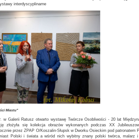
ystawy interdyscyplinarne
ści Miastu"
r. w Galerii Ratusz otwarto wystawę Twórcze Osobliwości - 20 lat Między
ję złożyła się kolekcja obrazów wykonanych podczas XX Jubileuszow
rocznie przez ZPAP O/Koszalin-Słupsk w Dworku Osieckim pod patronatem P
iast Polski i świata a wśród nich wybitny znany polski twórca, malarz i