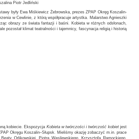
alina Piotr Jedliński
wystawy były Ewa Miśkiewicz Żebrowska, prezes ZPAP Okręg Koszalin-
rzenia
w Cewlinie, z którą współpracuje artystka. Malarstwo Agnieszki
orząc obrazy ze świata fantazji i baśni. Kobieta w różnych odsłonach,
 pozostał klimat teatralności i tajemnicy, fascynacja religią i historią
ęconą kobiecie. Ekspozycja
Kobieta w twórczości i twórczość kobiet
jest
 ZPAP Okręgu Koszalin–Słupsk. Mieliśmy okazję zobaczyć m.in. prace
Beaty Orlikowskiej, Piotra Wasilewskiego, Krzysztofa Ramockiego,