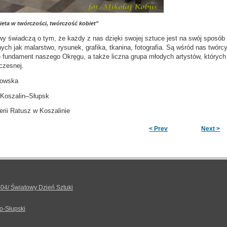
eta w twórczości, twórczość kobiet"
 świadczą o tym, że każdy z nas dzięki swojej sztuce jest na swój sposób u
ych jak malarstwo, rysunek, grafika, tkanina, fotografia. Są wśród nas twórc
 fundament naszego Okręgu, a także liczna grupa młodych artystów, których
czesnej.
rowska
Koszalin–Słupsk
rii Ratusz w Koszalinie
< Prev
Next >
.04/ Światowy Dzień Sztuki
o-Słupski