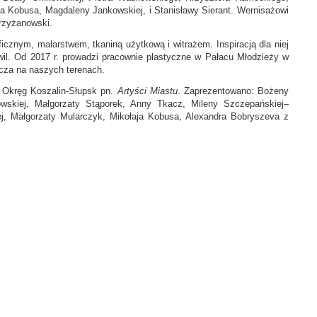
 Kobusa, Magdaleny Jankowskiej, i Stanisławy Sierant. Wernisażowi
rzyżanowski.
icznym, malarstwem, tkaniną użytkową i witrażem. Inspiracją dla niej
hwil. Od 2017 r. prowadzi pracownie plastyczne w Pałacu Młodzieży w
ecza na naszych terenach.
P Okręg Koszalin-Słupsk pn.
Artyści Miastu
. Zaprezentowano: Bożeny
owskiej, Małgorzaty Stąporek, Anny Tkacz, Mileny Szczepańskiej–
ej, Małgorzaty Mularczyk, Mikołaja Kobusa, Alexandra Bobryszeva z