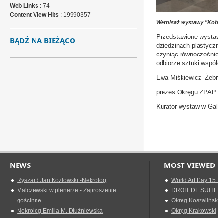
Web Links
: 74
Content View Hits
: 19990357
Wernisaż wystawy "Kobi
Przedstawione wystawy
BĄDŹ NA BIEŻĄCO
dziedzinach plastyczn
czyniąc równocześnie
odbiorze sztuki współ
Ewa Miśkiewicz–Żeb
prezes Okręgu ZPAP 
Kurator wystaw w Gale
NEWS
MOST VIEWED
Ryszard Jan Kozłowski -Nekrolog
World Art Day 15 
Malczewski w plenerze - Zaproszenie
DROIT DE SUITE
gościnne
Okreg Koszalińsk
Nekrolog Emilia M. Dłużniewska
Okręg Krakowski