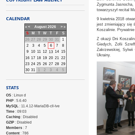
Zygmunta Jasnocha, E
towarzyszył recital 
CALENDAR
9 kwietnia 2018 otwa
jest zmieniający się
«
<
August
2026
>
»
Koszalinie. Prywatni
S
M
T
W
T
F
S
Z okazji Dni Koszali
26
27
28
29
30
31
1
Giedych, Zofii Szre
2
3
4
5
6
7
8
Zakrzewskiej, Sylwii
9
10
11
12
14
15
13
Ukrainy.
16
17
18
19
20
21
22
23
24
25
26
27
28
29
30
31
1
2
3
4
5
STATS
OS
: Linux d
PHP
: 5.6.40
MySQL
: 11.4.12-MariaDB-cll-lve
Time
: 09:03
Caching
: Disabled
GZIP
: Disabled
Members
: 7
Content
: 786