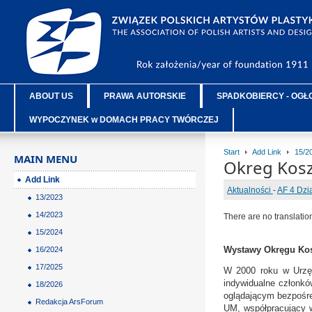
ABOUT US
PRAWA AUTORSKIE
SPADKOBIERCY - OGŁ
WYPOCZYNEK w DOMACH PRACY TWÓRCZEJ
Start
Add Link
15/2
MAIN MENU
Okreg Kosz
Add Link
Aktualności
-
AF 4 Dzi
13/2023
14/2023
There are no translatio
15/2024
Wystawy Okręgu Kosz
16/2024
17/2025
W 2000 roku w Urzęd
indywidualne członkó
18/2026
oglądającym bezpośre
Redakcja ArsForum
UM, współpracujący 