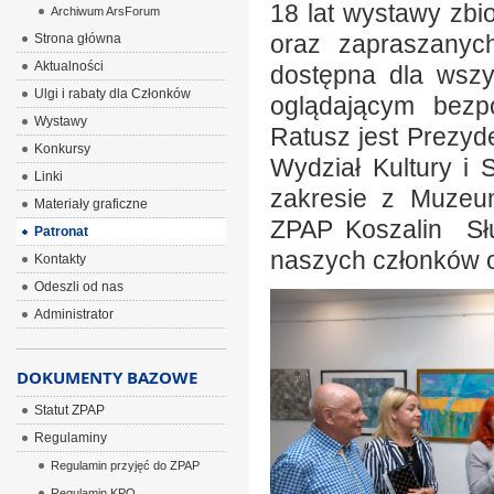
18 lat wystawy zb
Archiwum ArsForum
oraz zapraszanych
Strona główna
Aktualności
dostępna dla wszys
Ulgi i rabaty dla Członków
oglądającym bezpo
Wystawy
Ratusz jest Prezyd
Konkursy
Wydział Kultury i
Linki
zakresie z Muzeu
Materiały graficzne
ZPAP Koszalin Słu
Patronat
naszych członków o
Kontakty
Odeszli od nas
Administrator
DOKUMENTY BAZOWE
Statut ZPAP
Regulaminy
Regulamin przyjęć do ZPAP
Regulamin KPO