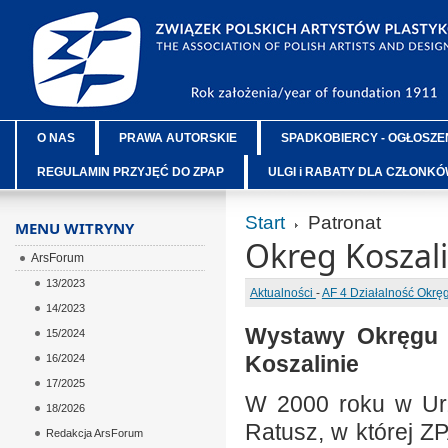
O NAS
PRAWA AUTORSKIE
SPADKOBIERCY - OGŁOSZE
REGULAMIN PRZYJĘĆ DO ZPAP
ULGI i RABATY DLA CZŁONK
Start
Patronat
MENU WITRYNY
Okreg Koszali
ArsForum
13/2023
Aktualności
-
AF 4 Działalność Okr
14/2023
Wystawy Okręgu K
15/2024
Koszalinie
16/2024
17/2025
W 2000 roku w Urz
18/2026
Ratusz, w której Z
Redakcja ArsForum