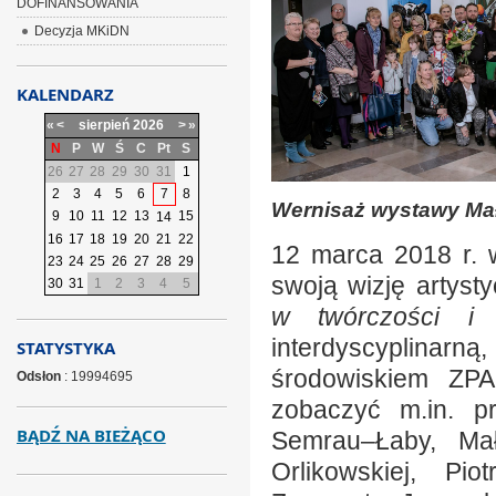
DOFINANSOWANIA
Decyzja MKiDN
KALENDARZ
«
<
sierpień
2026
>
»
N
P
W
Ś
C
Pt
S
26
27
28
29
30
31
1
2
3
4
5
6
7
8
Wernisaż wystawy Mał
9
10
11
12
13
15
14
16
17
18
19
20
21
22
12 marca 2018 r. w 
23
24
25
26
27
28
29
swoją wizję artys
30
31
1
2
3
4
5
w twórczości i 
interdyscyplinarn
STATYSTYKA
środowiskiem ZPA
Odsłon
: 19994695
zobaczyć m.in. pr
BĄDŹ NA BIEŻĄCO
Semrau–Łaby, Mał
Orlikowskiej, Pi