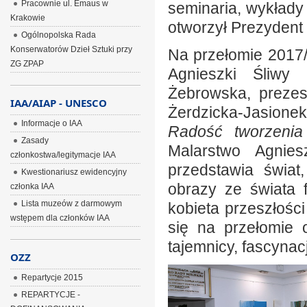
Pracownie ul. Emaus w
seminaria, wykłady
Krakowie
otworzył Prezydent 
Ogólnopolska Rada
Konserwatorów Dzieł Sztuki przy
Na przełomie 2017/
ZG ZPAP
Agnieszki Śliwy
Żebrowska, prezes
IAA/AIAP - UNESCO
Żerdzicka-Jasione
Informacje o IAA
Radość tworzenia
Zasady
Malarstwo Agniesz
członkostwa/legitymacje IAA
przedstawia świat
Kwestionariusz ewidencyjny
obrazy ze świata f
członka IAA
Lista muzeów z darmowym
kobieta przeszłośc
wstępem dla członków IAA
się na przełomie os
tajemnicy, fascynacja
OZZ
Repartycje 2015
REPARTYCJE -