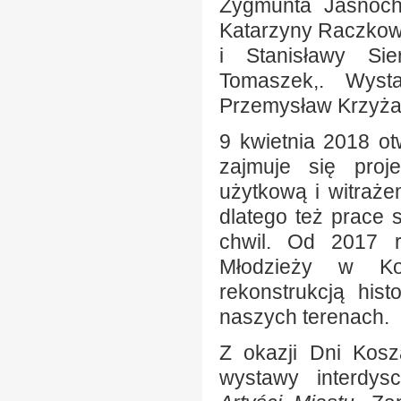
Zygmunta Jasnoch
Katarzyny Raczkows
i Stanisławy Sie
Tomaszek,. Wyst
Przemysław Krzyża
9 kwietnia 2018 o
zajmuje się proj
użytkową i witrażem
dlatego też prace 
chwil. Od 2017 r
Młodzieży w Kos
rekonstrukcją his
naszych terenach.
Z okazji Dni Kosz
wystawy interdys