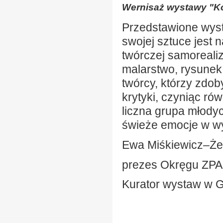
Wernisaż wystawy "Ko
Przedstawione wyst
swojej sztuce jest 
twórczej samorealiz
malarstwo, rysunek,
twórcy, którzy zdo
krytyki, czyniąc r
liczna grupa młodyc
świeże emocje w wy
Ewa Miśkiewicz–Ż
prezes Okręgu ZPA
Kurator wystaw w Ga