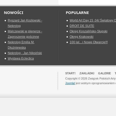
NOWOŚCI
POPULARNE
Ryszard Jan Kozłowski -
World Art Day 15 .04/ Światowy D
Nekrolog
DROIT DE SUITE
Malczewski w plenerze -
Okreg Koszalińsko-Słupski
Zaproszenie gościnne
Okręg Krakowski
Nekrolog Emilia M.
100 lat... i Nowe Otwarcie!!!
Dłużniewska
Nekrolog - Jan Niksiński
Wystawa Eclectica
START!
ZAKŁADKI
GALERIE
Copyright © 2026 Związek Polskich Art
Joomla!
jest wolnym oprogramowaniem 