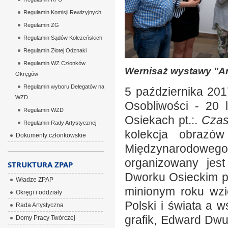
Regulamin Komisji Rewizyjnych
Regulamin ZG
Regulamin Sądów Koleżeńskich
Regulamin Złotej Odznaki
Regulamin WZ Członków
Wernisaż wystawy "Ar
Okręgów
Regulamin wyboru Delegatów na
5 października 201
WZD
Osobliwości - 20 
Regulamin WZD
Osiekach pt.:.
Czas
Regulamin Rady Artystycznej
kolekcja obrazó
Dokumenty członkowskie
Międzynarodoweg
organizowany jes
STRUKTURA ZPAP
Dworku Osieckim p
Władze ZPAP
minionym roku wzi
Okręgi i oddziały
Polski i świata a w
Rada Artystyczna
grafik, Edward Dwu
Domy Pracy Twórczej