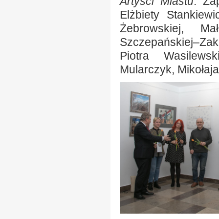
Artyści Miastu
. Za
Elżbiety Stankiew
Żebrowskiej, Ma
Szczepańskiej–Zak
Piotra Wasilews
Mularczyk, Mikołaj