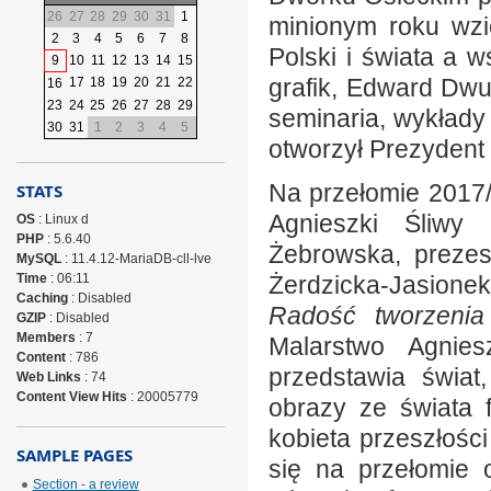
26
27
28
29
30
31
1
minionym roku wzi
2
3
4
5
6
7
8
Polski i świata a w
9
10
11
12
13
14
15
grafik, Edward Dwu
17
18
19
20
21
22
16
23
24
25
26
27
28
29
seminaria, wykłady
30
31
1
2
3
4
5
otworzył Prezydent 
Na przełomie 2017/
STATS
Agnieszki Śliwy
OS
: Linux d
PHP
: 5.6.40
Żebrowska, prezes
MySQL
: 11.4.12-MariaDB-cll-lve
Time
: 06:11
Żerdzicka-Jasione
Caching
: Disabled
Radość tworzenia
GZIP
: Disabled
Members
: 7
Malarstwo Agniesz
Content
: 786
przedstawia świat
Web Links
: 74
Content View Hits
: 20005779
obrazy ze świata f
kobieta przeszłośc
SAMPLE PAGES
się na przełomie os
Section - a review