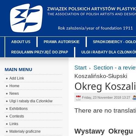
ABOUT US
PRAWA AUTORSKIE
SPADKOBIERCY - OGŁO
REGULAMIN PRZYJĘĆ DO ZPAP
ULGI i RABATY DLA CZŁONK
Start
Section - a revi
MAIN MENU
Koszalińsko-Słupski
Add Link
Okreg Koszali
Home
News
Friday, 23 November 2018 13:27
Ulgi i rabaty dla Członków
Exhibitions
There are no translat
Contests
Links
Wystawy Okręgu K
Materiały graficzne