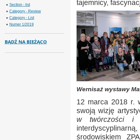
tajemnicy, fascynacja
Section - list
Category - Review
Category - List
Numer 1/2019
BĄDŹ NA BIEŻĄCO
Wernisaż wystawy Mał
12 marca 2018 r. w 
swoją wizję artys
w twórczości i 
interdyscyplinarn
środowiskiem ZPA