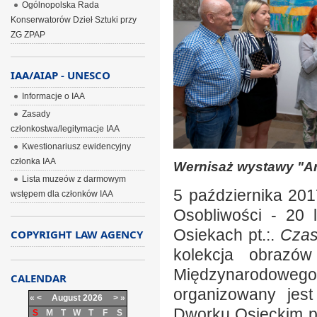
Ogólnopolska Rada
Konserwatorów Dzieł Sztuki przy
ZG ZPAP
IAA/AIAP - UNESCO
Informacje o IAA
Zasady
członkostwa/legitymacje IAA
Kwestionariusz ewidencyjny
członka IAA
Wernisaż wystawy "Ar
Lista muzeów z darmowym
5 października 201
wstępem dla członków IAA
Osobliwości - 20 
Osiekach pt.:.
Czas
COPYRIGHT LAW AGENCY
kolekcja obrazó
Międzynarodoweg
CALENDAR
organizowany jes
«
<
August
2026
>
»
Dworku Osieckim p
S
M
T
W
T
F
S