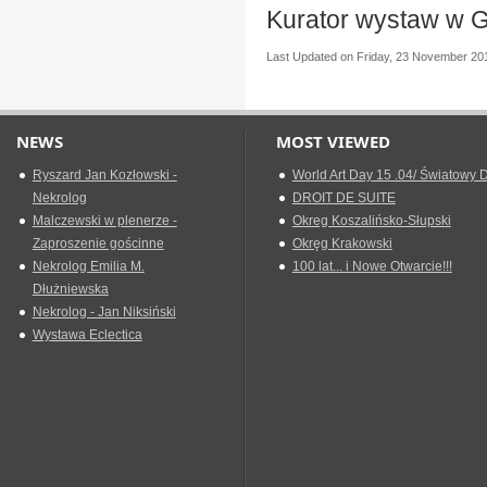
Kurator wystaw w Ga
Last Updated on Friday, 23 November 20
NEWS
MOST VIEWED
Ryszard Jan Kozłowski -
World Art Day 15 .04/ Światowy D
Nekrolog
DROIT DE SUITE
Malczewski w plenerze -
Okreg Koszalińsko-Słupski
Zaproszenie gościnne
Okręg Krakowski
Nekrolog Emilia M.
100 lat... i Nowe Otwarcie!!!
Dłużniewska
Nekrolog - Jan Niksiński
Wystawa Eclectica