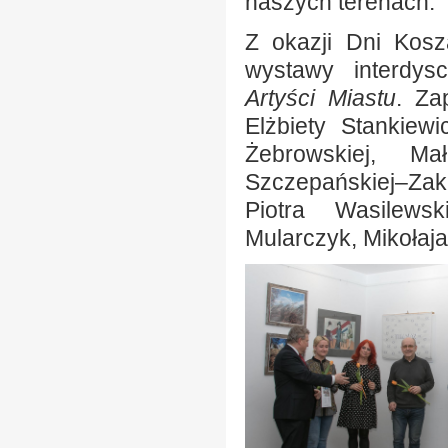
naszych terenach.
Z okazji Dni Kosz
wystawy interdys
Artyści Miastu
. Za
Elżbiety Stankiew
Żebrowskiej, Ma
Szczepańskiej–Zak
Piotra Wasilews
Mularczyk, Mikołaj