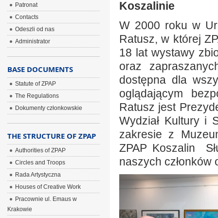
Koszalinie
Patronat
Contacts
W 2000 roku w Urz
Odeszli od nas
Ratusz, w której Z
Administrator
18 lat wystawy zb
oraz zapraszanych
BASE DOCUMENTS
dostępna dla wszys
Statute of ZPAP
oglądającym bezpo
The Regulations
Ratusz jest Prezyd
Dokumenty członkowskie
Wydział Kultury i
zakresie z Muzeu
THE STRUCTURE OF ZPAP
ZPAP Koszalin Słu
Authorities of ZPAP
naszych członków o
Circles and Troops
Rada Artystyczna
Houses of Creative Work
Pracownie ul. Emaus w
Krakowie