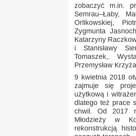
zobaczyć m.in. pr
Semrau–Łaby, Mał
Orlikowskiej, Pi
Zygmunta Jasnoch
Katarzyny Raczkows
i Stanisławy Sie
Tomaszek,. Wyst
Przemysław Krzyża
9 kwietnia 2018 o
zajmuje się proj
użytkową i witrażem
dlatego też prace 
chwil. Od 2017 r
Młodzieży w Kos
rekonstrukcją his