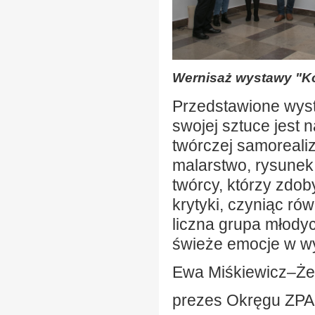
Wernisaż wystawy "Ko
Przedstawione wyst
swojej sztuce jest 
twórczej samorealiz
malarstwo, rysunek,
twórcy, którzy zdo
krytyki, czyniąc r
liczna grupa młodyc
świeże emocje w wy
Ewa Miśkiewicz–Ż
prezes Okręgu ZPA