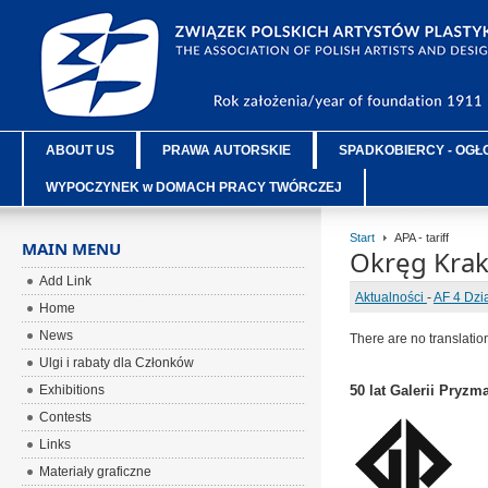
ABOUT US
PRAWA AUTORSKIE
SPADKOBIERCY - OGŁ
WYPOCZYNEK w DOMACH PRACY TWÓRCZEJ
Start
APA - tariff
MAIN MENU
Okręg Kra
Add Link
Aktualności
-
AF 4 Dzi
Home
News
There are no translatio
Ulgi i rabaty dla Członków
Exhibitions
50 lat Galerii Pryzma
Contests
Links
Materiały graficzne