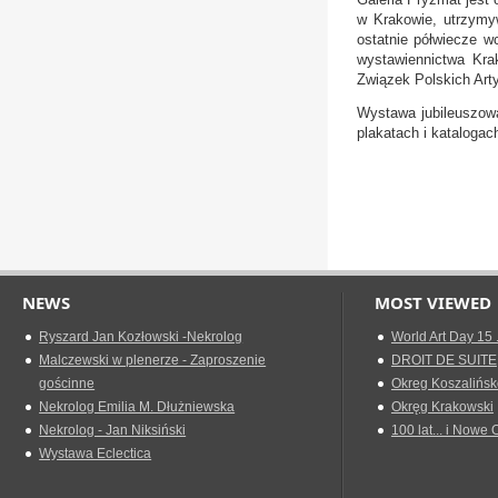
w Krakowie, utrzymy
ostatnie półwiecze w
wystawiennictwa Kra
Związek Polskich Art
Wystawa jubileuszowa
plakatach i katalogac
Joanna 
NEWS
MOST VIEWED
Ryszard Jan Kozłowski -Nekrolog
World Art Day 15 
Malczewski w plenerze - Zaproszenie
DROIT DE SUITE
gościnne
Okreg Koszalińsk
Nekrolog Emilia M. Dłużniewska
Okręg Krakowski
Nekrolog - Jan Niksiński
100 lat... i Nowe 
Wystawa Eclectica