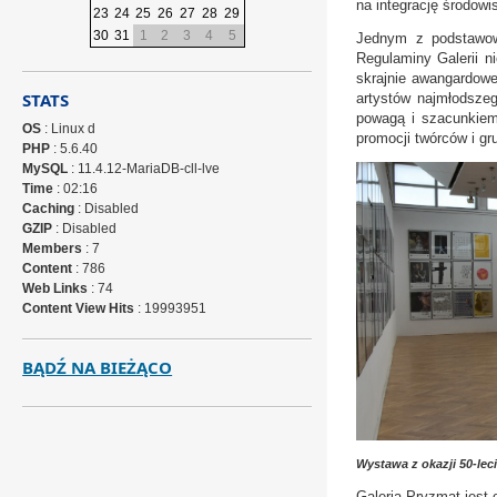
na integrację środowi
23
24
25
26
27
28
29
30
31
1
2
3
4
5
Jednym z podstawowy
Regulaminy Galerii n
skrajnie awangardowe
STATS
artystów najmłodszeg
powagą i szacunkiem 
OS
: Linux d
promocji twórców i gr
PHP
: 5.6.40
MySQL
: 11.4.12-MariaDB-cll-lve
Time
: 02:16
Caching
: Disabled
GZIP
: Disabled
Members
: 7
Content
: 786
Web Links
: 74
Content View Hits
: 19993951
BĄDŹ NA BIEŻĄCO
Wystawa z okazji 50-leci
Galeria Pryzmat jest 