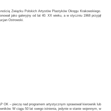
asnością Związku Polskich Artystów Plastyków Okręgu Krakowskiego.
ował jako galeryjny od lat 40. XX wieku, a w styczniu 1968 przyjął
Lucjan Ostrowski.
PAP OK – pieczę nad programem artystycznym sprawował kierownik lub
ników. W ciągu 50 lat swego istnienia, jedynie w stanie wojennym, w