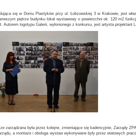
dująca się w Domu Plastyków przy ul. Łobzowskiej 3 w Krakowie, jest wł
erwszym piętrze budynku lokal wystawowy o powierzchni ok. 120 m2 funkcjon
t.
Autorem logotypu Galerii, wyłonionego z konkursu, jest artysta projektant 
ze zarządzana była przez kolejne, zmieniające się kadencyjnie, Zarządy Z
arządu, a montaże i obsługa wystaw wykonywane były przez etatowych pracow