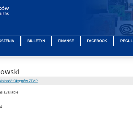
OSZENIA
BIULETYN
FINANSE
FACEBOOK
REGUL
kowski
ałalność Okręgów ZPAP
ns available.
t