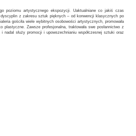
o poziomu artystycznego ekspozycji. Uaktualniane co jakiś czas
h dyscyplin z zakresu sztuk pięknych – od konwencji klasycznych po
 Galeria gościła wiele wybitnych osobowości artystycznych, promowała
ko plastyczne. Zawsze profesjonalna, traktowała swe posłannictwo z
 i nadal służy promocji i upowszechnianiu współczesnej sztuki oraz