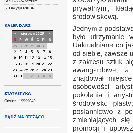
stowarzyszeniami
DOFINANSOWANIA
prywatnymi, kład
Decyzja MKiDN
środowiskową.
KALENDARZ
Jednym z podstawo
«
<
sierpień
2026
>
»
było utrzymanie w
N
P
W
Ś
C
Pt
S
Uaktualniane co jak
26
27
28
29
30
31
1
od siebie, zawsze 
2
3
4
5
6
7
8
9
10
11
12
13
15
14
z zakresu sztuk pi
16
17
18
19
20
21
22
awangardowe, a 
23
24
25
26
27
28
29
30
31
1
2
3
4
5
znajdował miejsce
osobowości artys
STATYSTYKA
pokolenia i artys
Odsłon
: 19999040
środowisko plasty
posłannictwo z po
BĄDŹ NA BIEŻĄCO
zmieniających się
promocji i upowsz