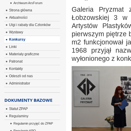
Archiwum ArsForum
Galeria Pryzmat 
Strona główna
Łobzowskiej 3 w 
Aktualności
Artystów Plastyk
Ulgi i rabaty dla Członków
Wystawy
pierwszym piętrze 
Konkursy
m2 funkcjonował ja
Linki
1968 przyjął naz
Materiały graficzne
wyłonionego z konku
Patronat
Kontakty
Odeszli od nas
Administrator
DOKUMENTY BAZOWE
Statut ZPAP
Regulaminy
Regulamin przyjęć do ZPAP
Regulamin KPO