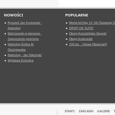
NOWOŚCI
POPULARNE
Ryszard Jan Kozłowski -
World Art Day 15 .04/ Światowy D
Nekrolog
DROIT DE SUITE
Malczewski w plenerze -
Okreg Koszalińsko-Słupski
Zaproszenie gościnne
Okręg Krakowski
Nekrolog Emilia M.
100 lat... i Nowe Otwarcie!!!
Dłużniewska
Nekrolog - Jan Niksiński
Wystawa Eclectica
START!
ZAKŁADKI
GALERIE