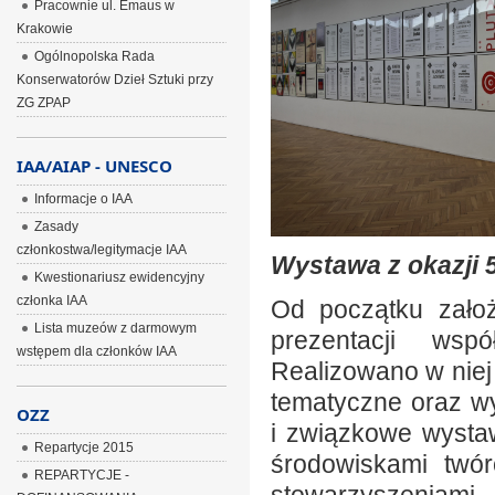
Pracownie ul. Emaus w
Krakowie
Ogólnopolska Rada
Konserwatorów Dzieł Sztuki przy
ZG ZPAP
IAA/AIAP - UNESCO
Informacje o IAA
Zasady
członkostwa/legitymacje IAA
Wystawa z okazji 5
Kwestionariusz ewidencyjny
członka IAA
Od początku założ
Lista muzeów z darmowym
prezentacji wspó
wstępem dla członków IAA
Realizowano w niej
tematyczne oraz w
OZZ
i związkowe wysta
Repartycje 2015
środowiskami twó
REPARTYCJE -