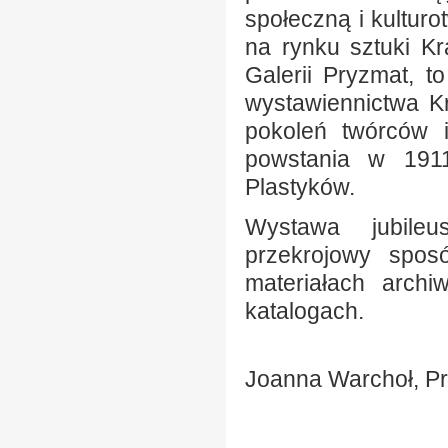
społeczną i kultur
na rynku sztuki Kr
Galerii Pryzmat, t
wystawiennictwa K
pokoleń twórców 
powstania w 1911
Plastyków.
Wystawa jubileu
przekrojowy sposó
materiałach archi
katalogach.
Joanna Warchoł, P