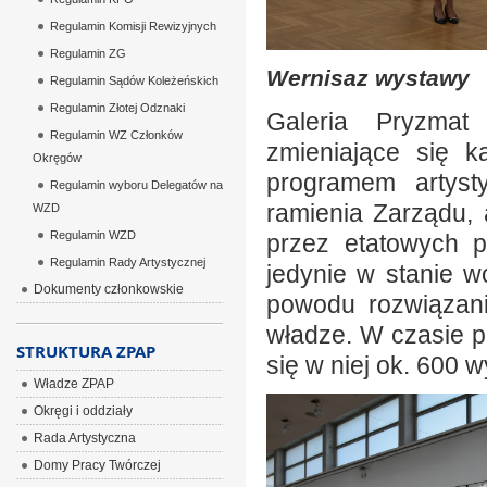
Regulamin Komisji Rewizyjnych
Regulamin ZG
Wernisaz wystawy
Regulamin Sądów Koleżeńskich
Regulamin Złotej Odznaki
Galeria Pryzmat
Regulamin WZ Członków
zmieniające się 
Okręgów
programem artyst
Regulamin wyboru Delegatów na
ramienia Zarządu,
WZD
Regulamin WZD
przez etatowych p
Regulamin Rady Artystycznej
jedynie w stanie 
Dokumenty członkowskie
powodu rozwiązan
władze. W czasie pó
STRUKTURA ZPAP
się w niej ok. 600 
Władze ZPAP
Okręgi i oddziały
Rada Artystyczna
Domy Pracy Twórczej