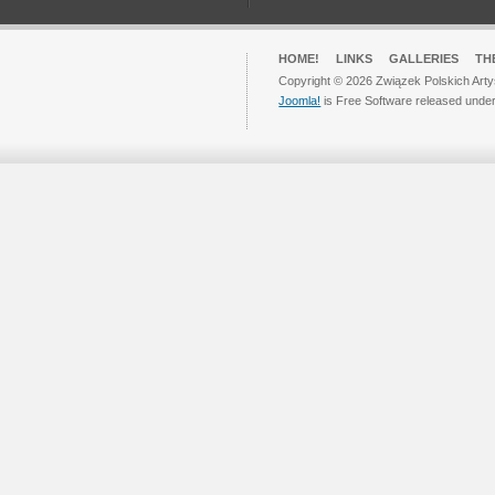
HOME!
LINKS
GALLERIES
TH
Copyright © 2026 Związek Polskich Arty
Joomla!
is Free Software released unde