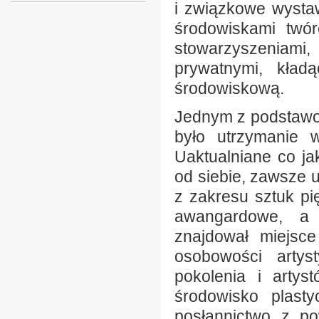
i związkowe wysta
środowiskami twó
stowarzyszeniami
prywatnymi, kład
środowiskową.
Jednym z podstawo
było utrzymanie w
Uaktualniane co jak
od siebie, zawsze 
z zakresu sztuk pi
awangardowe, a 
znajdował miejsce
osobowości artys
pokolenia i artys
środowisko plasty
posłannictwo z po