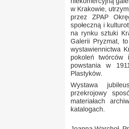
niekomercyjną gale
w Krakowie, utrzy
przez ZPAP Okręg
społeczną i kultur
na rynku sztuki Kr
Galerii Pryzmat, t
wystawiennictwa K
pokoleń twórców 
powstania w 1911
Plastyków.
Wystawa jubileu
przekrojowy sposó
materiałach archi
katalogach.
Joanna Warchoł, P