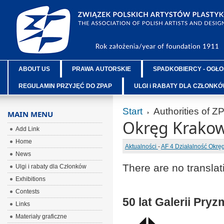
ABOUT US
PRAWA AUTORSKIE
SPADKOBIERCY - OGŁO
REGULAMIN PRZYJĘĆ DO ZPAP
ULGI i RABATY DLA CZŁONK
Start
Authorities of Z
MAIN MENU
Okręg Krakow
Add Link
Home
Aktualności
-
AF 4 Działalność Okr
News
There are no translat
Ulgi i rabaty dla Członków
Exhibitions
Contests
50 lat Galerii Pryz
Links
Materiały graficzne