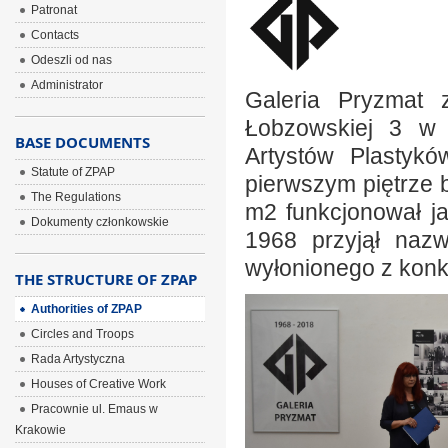
Patronat
Contacts
Odeszli od nas
Administrator
Galeria Pryzmat 
Łobzowskiej 3 w 
BASE DOCUMENTS
Artystów Plastyk
Statute of ZPAP
pierwszym piętrze 
The Regulations
m2 funkcjonował ja
Dokumenty członkowskie
1968 przyjął naz
wyłonionego z konku
THE STRUCTURE OF ZPAP
Authorities of ZPAP
Circles and Troops
Rada Artystyczna
Houses of Creative Work
Pracownie ul. Emaus w
Krakowie