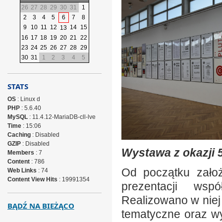
26
27
28
29
30
31
1
2
3
4
5
6
7
8
9
10
11
12
14
15
13
16
17
18
19
20
21
22
23
24
25
26
27
28
29
30
31
1
2
3
4
5
STATS
OS
: Linux d
PHP
: 5.6.40
MySQL
: 11.4.12-MariaDB-cll-lve
Time
: 15:06
Caching
: Disabled
GZIP
: Disabled
Wystawa z okazji 5
Members
: 7
Content
: 786
Od początku założ
Web Links
: 74
Content View Hits
: 19991354
prezentacji wspó
Realizowano w niej
BĄDŹ NA BIEŻĄCO
tematyczne oraz w