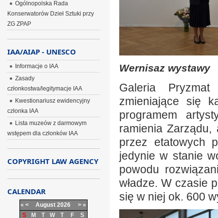
Ogólnopolska Rada
Konserwatorów Dzieł Sztuki przy
ZG ZPAP
IAA/AIAP - UNESCO
Wernisaz wystawy
Informacje o IAA
Zasady
Galeria Pryzmat
członkostwa/legitymacje IAA
zmieniające się 
Kwestionariusz ewidencyjny
członka IAA
programem artyst
Lista muzeów z darmowym
ramienia Zarządu,
wstępem dla członków IAA
przez etatowych p
jedynie w stanie 
COPYRIGHT LAW AGENCY
powodu rozwiązan
władze. W czasie pó
CALENDAR
się w niej ok. 600 
«
<
August
2026
>
»
S
M
T
W
T
F
S