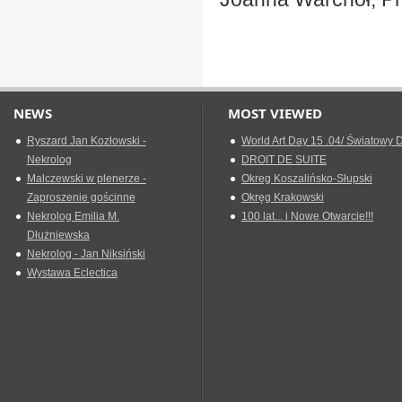
NEWS
MOST VIEWED
Ryszard Jan Kozłowski -
World Art Day 15 .04/ Światowy D
Nekrolog
DROIT DE SUITE
Malczewski w plenerze -
Okreg Koszalińsko-Słupski
Zaproszenie gościnne
Okręg Krakowski
Nekrolog Emilia M.
100 lat... i Nowe Otwarcie!!!
Dłużniewska
Nekrolog - Jan Niksiński
Wystawa Eclectica