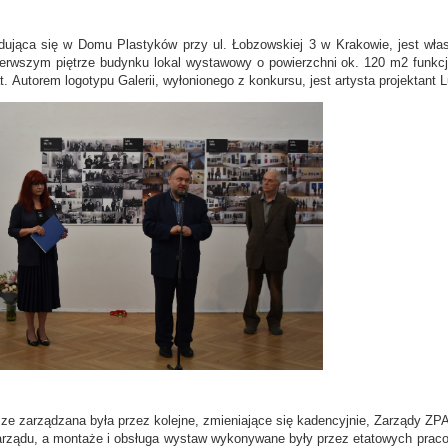
dująca się w Domu Plastyków przy ul. Łobzowskiej 3 w Krakowie, jest wł
erwszym piętrze budynku lokal wystawowy o powierzchni ok. 120 m2 funkcjon
t.
Autorem logotypu Galerii, wyłonionego z konkursu, jest artysta projektant 
ze zarządzana była przez kolejne, zmieniające się kadencyjnie, Zarządy Z
arządu, a montaże i obsługa wystaw wykonywane były przez etatowych pracow