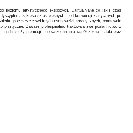
o poziomu artystycznego ekspozycji. Uaktualniane co jakiś czas
h dyscyplin z zakresu sztuk pięknych – od konwencji klasycznych po
 Galeria gościła wiele wybitnych osobowości artystycznych, promowała
ko plastyczne. Zawsze profesjonalna, traktowała swe posłannictwo z
 i nadal służy promocji i upowszechnianiu współczesnej sztuki oraz