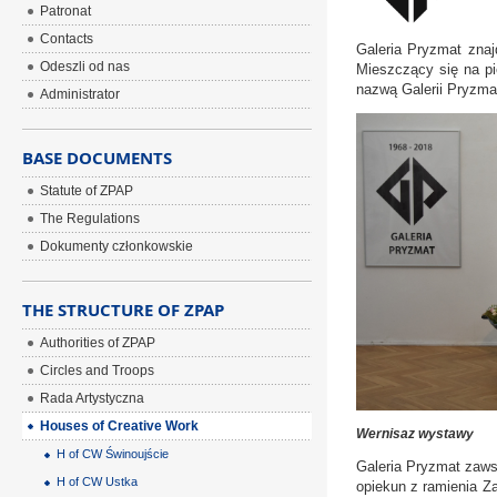
Patronat
Contacts
Galeria Pryzmat znaj
Odeszli od nas
Mieszczący się na pi
nazwą Galerii Pryzma
Administrator
BASE DOCUMENTS
Statute of ZPAP
The Regulations
Dokumenty członkowskie
THE STRUCTURE OF ZPAP
Authorities of ZPAP
Circles and Troops
Rada Artystyczna
Houses of Creative Work
Wernisaz wystawy
H of CW Świnoujście
Galeria Pryzmat zaws
H of CW Ustka
opiekun z ramienia Z