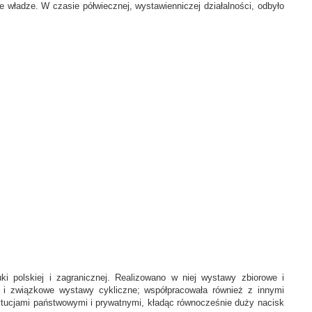
władze. W czasie półwiecznej, wystawienniczej działalności, odbyło
i polskiej i zagranicznej. Realizowano w niej wystawy zbiorowe i
 i związkowe wystawy cykliczne; współpracowała również z innymi
ytucjami państwowymi i prywatnymi, kładąc równocześnie duży nacisk