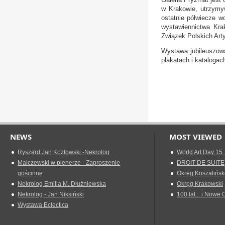
w Krakowie, utrzymy
ostatnie półwiecze w
wystawiennictwa Kra
Związek Polskich Art
Wystawa jubileuszowa
plakatach i katalogac
Joanna 
NEWS
MOST VIEWED
Ryszard Jan Kozłowski -Nekrolog
World Art Day 15 
Malczewski w plenerze - Zaproszenie
DROIT DE SUITE
gościnne
Okreg Koszalińsk
Nekrolog Emilia M. Dłużniewska
Okręg Krakowski
Nekrolog - Jan Niksiński
100 lat... i Nowe 
Wystawa Eclectica