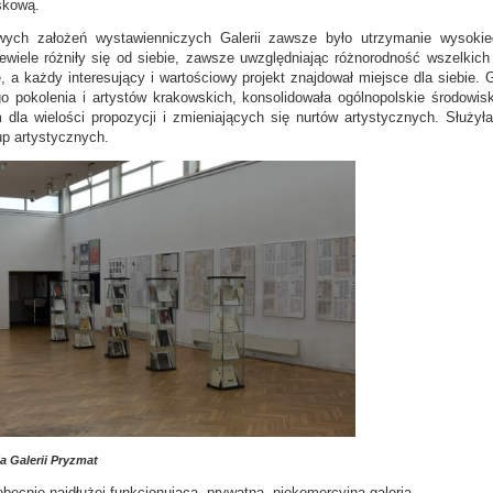
skową.
ch założeń wystawienniczych Galerii zawsze było utrzymanie wysokieg
iewiele różniły się od siebie, zawsze uwzględniając różnorodność wszelkic
, a każdy interesujący i wartościowy projekt znajdował miejsce dla siebie.
o pokolenia i artystów krakowskich, konsolidowała ogólnopolskie środowis
dla wielości propozycji i zmieniających się nurtów artystycznych. Służyła
up artystycznych.
a Galerii Pryzmat
obecnie najdłużej funkcjonującą, prywatną, niekomercyjną galerią