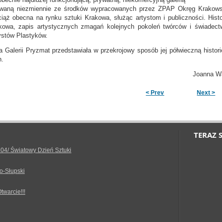
waną niezmiennie ze środków wypracowanych przez ZPAP Okręg Krakowski.
ciąż obecna na rynku sztuki Krakowa, służąc artystom i publiczności. Histo
kowa, zapis artystycznych zmagań kolejnych pokoleń twórców i świadectw
ystów Plastyków.
 Galerii Pryzmat przedstawiała w przekrojowy sposób jej półwieczną histori
h.
Warchoł, Prezes Okręgu Kr
< Prev
Next >
TERAZ 
.04/ Światowy Dzień Sztuki
o-Słupski
Otwarcie!!!