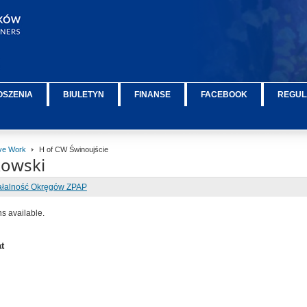
OSZENIA
BIULETYN
FINANSE
FACEBOOK
REGUL
ive Work
H of CW Świnoujście
kowski
ałalność Okręgów ZPAP
ns available.
t