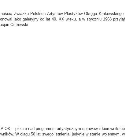
asnością Związku Polskich Artystów Plastyków Okręgu Krakowskiego.
ował jako galeryjny od lat 40. XX wieku, a w styczniu 1968 przyjął
Lucjan Ostrowski.
PAP OK – pieczę nad programem artystycznym sprawował kierownik lub
ników. W ciągu 50 lat swego istnienia, jedynie w stanie wojennym, w