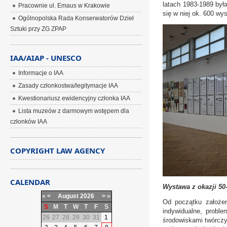
latach 1983-1989 był
Pracownie ul. Emaus w Krakowie
się w niej ok. 600 wy
Ogólnopolska Rada Konserwatorów Dzieł
Sztuki przy ZG ZPAP
IAA/AIAP - UNESCO
Informacje o IAA
Zasady członkostwa/legitymacje IAA
Kwestionariusz ewidencyjny członka IAA
Lista muzeów z darmowym wstępem dla
członków IAA
COPYRIGHT LAW AGENCY
CALENDAR
Wystawa z okazji 50-
«
<
August
2026
>
»
Od początku założen
S
M
T
W
T
F
S
indywidualne, prob
26
27
28
29
30
31
1
środowiskami twórczy