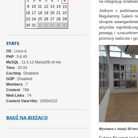
2
3
4
5
6
7
8
na integrację środowi
9
10
11
12
13
14
15
Jednym z podstawowy
16
17
18
19
20
21
22
Regulaminy Galerii n
23
24
25
26
27
28
29
skrajnie awangardowe
30
31
1
2
3
4
5
artystów najmłodszeg
powagą i szacunkiem 
promocji twórców i gr
STATS
OS
: Linux d
PHP
: 5.6.40
MySQL
: 11.4.12-MariaDB-cll-lve
Time
: 20:33
Caching
: Disabled
GZIP
: Disabled
Members
: 7
Content
: 786
Web Links
: 74
Content View Hits
: 20004152
BĄDŹ NA BIEŻĄCO
Wystawa z okazji 50-leci
Galeria Pryzmat jest 