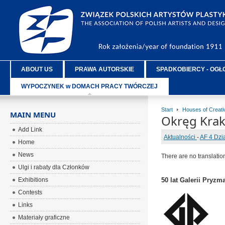
ABOUT US
PRAWA AUTORSKIE
SPADKOBIERCY - OGŁ
WYPOCZYNEK w DOMACH PRACY TWÓRCZEJ
Start
Houses of Creat
MAIN MENU
Okręg Kra
Add Link
Aktualności
-
AF 4 Dzi
Home
News
There are no translatio
Ulgi i rabaty dla Członków
Exhibitions
50 lat Galerii Pryzma
Contests
Links
Materiały graficzne