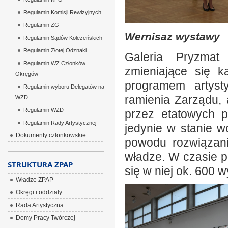
Regulamin Komisji Rewizyjnych
Regulamin ZG
Wernisaz wystawy
Regulamin Sądów Koleżeńskich
Regulamin Złotej Odznaki
Galeria Pryzmat
Regulamin WZ Członków
zmieniające się 
Okręgów
programem artyst
Regulamin wyboru Delegatów na
ramienia Zarządu,
WZD
Regulamin WZD
przez etatowych p
Regulamin Rady Artystycznej
jedynie w stanie 
Dokumenty członkowskie
powodu rozwiązan
władze. W czasie pó
STRUKTURA ZPAP
się w niej ok. 600 
Władze ZPAP
Okręgi i oddziały
Rada Artystyczna
Domy Pracy Twórczej