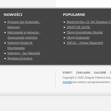
NOWOŚCI
POPULARNE
Ryszard Jan Kozłowski -
World Art Day 15 .04/ Światowy D
Nekrolog
DROIT DE SUITE
Malczewski w plenerze -
Okreg Koszalińsko-Słupski
Zaproszenie gościnne
Okręg Krakowski
Nekrolog Emilia M.
100 lat... i Nowe Otwarcie!!!
Dłużniewska
Nekrolog - Jan Niksiński
Wystawa Eclectica
START!
ZAKŁADKI
GALERIE
Copyright © 2026 Związek Polskich Art
Joomla!
jest wolnym oprogramowaniem 