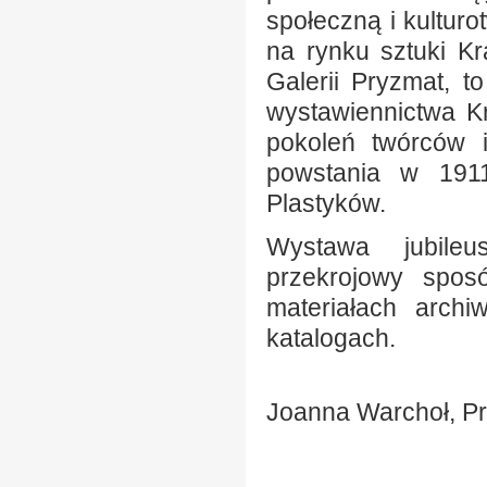
społeczną i kultur
na rynku sztuki Kr
Galerii Pryzmat, t
wystawiennictwa K
pokoleń twórców 
powstania w 1911
Plastyków.
Wystawa jubileu
przekrojowy sposó
materiałach archi
katalogach.
Joanna Warchoł, P