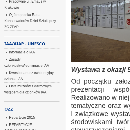
Pracownie ul. Emaus w
Krakowie
Ogólnopolska Rada
Konserwatorów Dzieł Sztuki przy
ZG ZPAP
IAA/AIAP - UNESCO
Informacje o IAA
Zasady
członkostwa/legitymacje IAA
Wystawa z okazji 5
Kwestionariusz ewidencyjny
członka IAA
Od początku założ
Lista muzeów z darmowym
prezentacji wspó
wstępem dla członków IAA
Realizowano w niej
tematyczne oraz w
OZZ
i związkowe wysta
Repartycje 2015
środowiskami twó
REPARTYCJE -