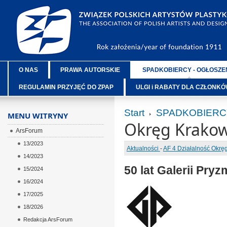
O NAS
PRAWA AUTORSKIE
SPADKOBIERCY - OGŁOSZE
REGULAMIN PRZYJĘĆ DO ZPAP
ULGI i RABATY DLA CZŁONK
Start
SPADKOBIERC
MENU WITRYNY
Okręg Krakow
ArsForum
13/2023
Aktualności
-
AF 4 Działalność Okr
14/2023
50 lat Galerii Pryz
15/2024
16/2024
17/2025
18/2026
Redakcja ArsForum