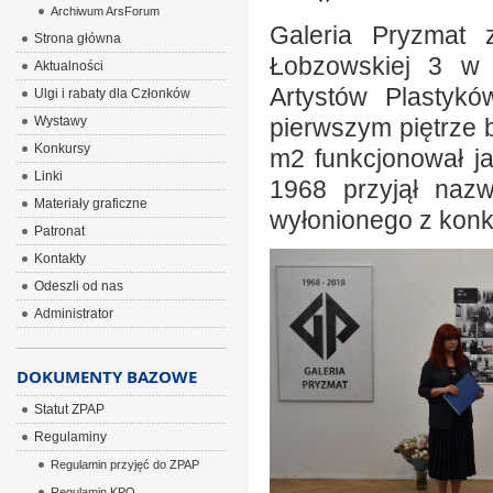
Archiwum ArsForum
Galeria Pryzmat 
Strona główna
Łobzowskiej 3 w 
Aktualności
Artystów Plastyk
Ulgi i rabaty dla Członków
Wystawy
pierwszym piętrze 
Konkursy
m2 funkcjonował ja
Linki
1968 przyjął naz
Materiały graficzne
wyłonionego z konku
Patronat
Kontakty
Odeszli od nas
Administrator
DOKUMENTY BAZOWE
Statut ZPAP
Regulaminy
Regulamin przyjęć do ZPAP
Regulamin KPO