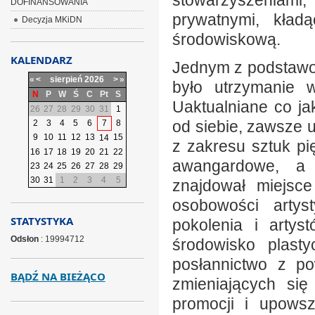
stowarzyszeniami
DOFINANSOWANIA
prywatnymi, kład
Decyzja MKiDN
środowiskową.
KALENDARZ
Jednym z podstawo
«
<
sierpień
2026
>
»
było utrzymanie w
N
P
W
Ś
C
Pt
S
Uaktualniane co jak
26
27
28
29
30
31
1
od siebie, zawsze 
2
3
4
5
6
7
8
9
10
11
12
13
15
14
z zakresu sztuk pi
16
17
18
19
20
21
22
awangardowe, a 
23
24
25
26
27
28
29
30
31
1
2
3
4
5
znajdował miejsce
osobowości artys
STATYSTYKA
pokolenia i artys
Odsłon
: 19994712
środowisko plasty
posłannictwo z po
BĄDŹ NA BIEŻĄCO
zmieniających się
promocji i upowsz