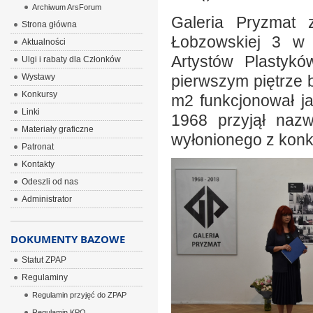
Archiwum ArsForum
Galeria Pryzmat 
Strona główna
Łobzowskiej 3 w 
Aktualności
Artystów Plastyk
Ulgi i rabaty dla Członków
Wystawy
pierwszym piętrze 
Konkursy
m2 funkcjonował ja
Linki
1968 przyjął naz
Materiały graficzne
wyłonionego z konku
Patronat
Kontakty
Odeszli od nas
Administrator
DOKUMENTY BAZOWE
Statut ZPAP
Regulaminy
Regulamin przyjęć do ZPAP
Regulamin KPO