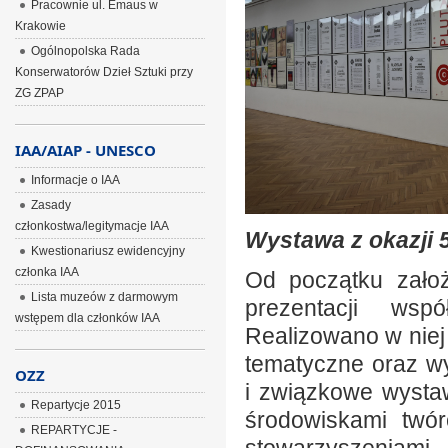
Pracownie ul. Emaus w
Krakowie
Ogólnopolska Rada
Konserwatorów Dzieł Sztuki przy
ZG ZPAP
IAA/AIAP - UNESCO
Informacje o IAA
Zasady
członkostwa/legitymacje IAA
Wystawa z okazji 5
Kwestionariusz ewidencyjny
członka IAA
Od początku założ
Lista muzeów z darmowym
prezentacji wspó
wstępem dla członków IAA
Realizowano w niej
tematyczne oraz w
OZZ
i związkowe wysta
Repartycje 2015
środowiskami twó
REPARTYCJE -