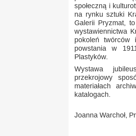
społeczną i kultur
na rynku sztuki Kr
Galerii Pryzmat, t
wystawiennictwa K
pokoleń twórców 
powstania w 1911
Plastyków.
Wystawa jubileu
przekrojowy sposó
materiałach archi
katalogach.
Joanna Warchoł, P