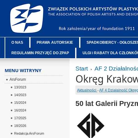
O NAS
PRAWA AUTORSKIE
SPADKOBIERCY - OGŁOSZE
REGULAMIN PRZYJĘĆ DO ZPAP
ULGI i RABATY DLA CZŁONK
Start
AF 2 Działalno
MENU WITRYNY
Okręg Krakow
ArsForum
13/2023
Aktualności
-
AF 4 Działalność Okr
14/2023
50 lat Galerii Pryz
15/2024
16/2024
17/2025
18/2026
Redakcja ArsForum