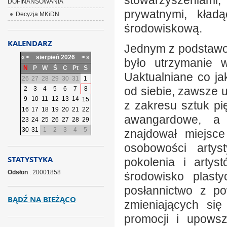
stowarzyszeniami
DOFINANSOWANIA
prywatnymi, kład
Decyzja MKiDN
środowiskową.
KALENDARZ
Jednym z podstawo
«
<
sierpień
2026
>
»
było utrzymanie w
N
P
W
Ś
C
Pt
S
Uaktualniane co jak
26
27
28
29
30
31
1
od siebie, zawsze 
2
3
4
5
6
7
8
9
10
11
12
13
14
15
z zakresu sztuk pi
16
17
18
19
20
21
22
awangardowe, a 
23
24
25
26
27
28
29
30
31
1
2
3
4
5
znajdował miejsce
osobowości artys
STATYSTYKA
pokolenia i artys
Odsłon
: 20001858
środowisko plasty
posłannictwo z po
BĄDŹ NA BIEŻĄCO
zmieniających się
promocji i upowsz