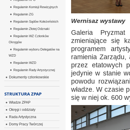
Regulamin Komisji Rewizyjnych
Regulamin ZG
Wernisaz wystawy
Regulamin Sądów Koleżeńskich
Regulamin Złotej Odznaki
Galeria Pryzmat
Regulamin WZ Członków
zmieniające się 
Okręgów
programem artyst
Regulamin wyboru Delegatów na
ramienia Zarządu,
WZD
Regulamin WZD
przez etatowych p
Regulamin Rady Artystycznej
jedynie w stanie 
Dokumenty członkowskie
powodu rozwiązan
władze. W czasie pó
STRUKTURA ZPAP
się w niej ok. 600 
Władze ZPAP
Okręgi i oddziały
Rada Artystyczna
Domy Pracy Twórczej