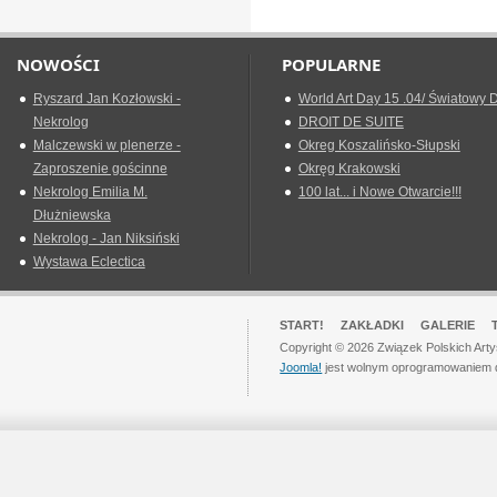
NOWOŚCI
POPULARNE
Ryszard Jan Kozłowski -
World Art Day 15 .04/ Światowy D
Nekrolog
DROIT DE SUITE
Malczewski w plenerze -
Okreg Koszalińsko-Słupski
Zaproszenie gościnne
Okręg Krakowski
Nekrolog Emilia M.
100 lat... i Nowe Otwarcie!!!
Dłużniewska
Nekrolog - Jan Niksiński
Wystawa Eclectica
START!
ZAKŁADKI
GALERIE
Copyright © 2026 Związek Polskich Art
Joomla!
jest wolnym oprogramowaniem 