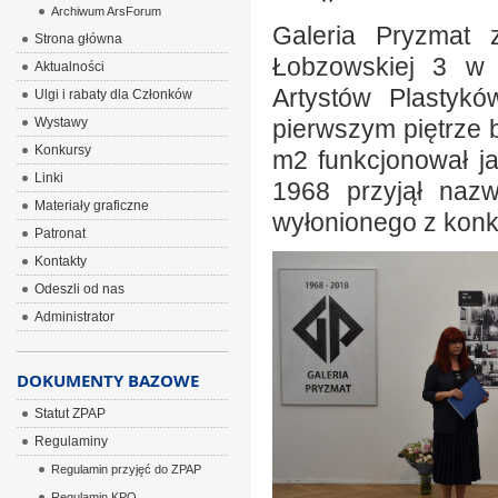
Archiwum ArsForum
Galeria Pryzmat 
Strona główna
Łobzowskiej 3 w 
Aktualności
Artystów Plastyk
Ulgi i rabaty dla Członków
Wystawy
pierwszym piętrze 
Konkursy
m2 funkcjonował ja
Linki
1968 przyjął naz
Materiały graficzne
wyłonionego z konku
Patronat
Kontakty
Odeszli od nas
Administrator
DOKUMENTY BAZOWE
Statut ZPAP
Regulaminy
Regulamin przyjęć do ZPAP
Regulamin KPO