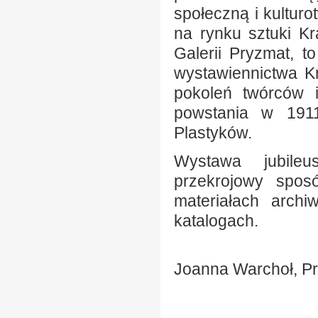
społeczną i kultur
na rynku sztuki Kr
Galerii Pryzmat, t
wystawiennictwa K
pokoleń twórców 
powstania w 1911
Plastyków.
Wystawa jubileu
przekrojowy sposó
materiałach archi
katalogach.
Joanna Warchoł, P