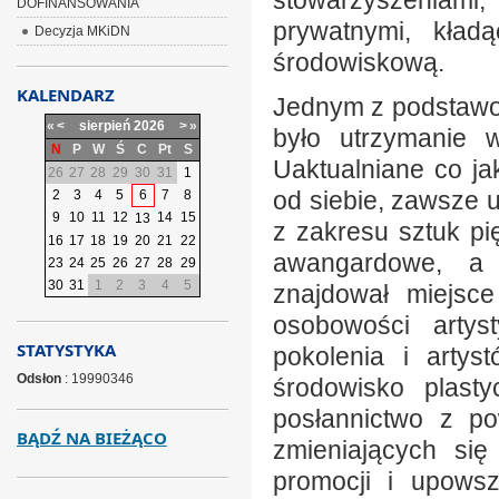
stowarzyszeniami
DOFINANSOWANIA
prywatnymi, kład
Decyzja MKiDN
środowiskową.
KALENDARZ
Jednym z podstawo
«
<
sierpień
2026
>
»
było utrzymanie w
N
P
W
Ś
C
Pt
S
Uaktualniane co jak
26
27
28
29
30
31
1
od siebie, zawsze 
2
3
4
5
6
7
8
9
10
11
12
14
15
13
z zakresu sztuk pi
16
17
18
19
20
21
22
awangardowe, a 
23
24
25
26
27
28
29
30
31
1
2
3
4
5
znajdował miejsce
osobowości artys
STATYSTYKA
pokolenia i artys
Odsłon
: 19990346
środowisko plasty
posłannictwo z po
BĄDŹ NA BIEŻĄCO
zmieniających się
promocji i upowsz