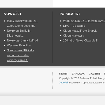
NOWOŚCI
POPULARNE
Malczewski w plenerze -
World Art Day 15 .04/ Światowy D
Zaproszenie gościnne
DROIT DE SUITE
Nekrolog Emilia M.
Okreg Koszalińsko-Słupski
Dłużniewska
Okręg Krakowski
Nekrolog - Jan Niksiński
100 lat... i Nowe Otwarcie!!!
Wystawa Eclectica
Stanowisko ZPAP dla
wyborcza.biz dot.
wykorzystanie AI
START!
ZAKŁADKI
GALERIE
Copyright © 2026 Związek Polskich Art
Joomla!
jest wolnym oprogramowaniem 