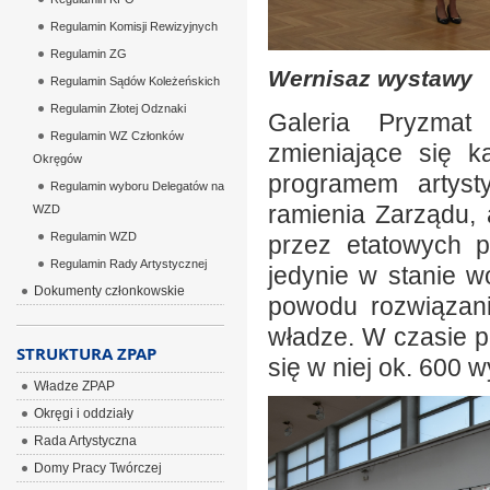
Regulamin Komisji Rewizyjnych
Regulamin ZG
Wernisaz wystawy
Regulamin Sądów Koleżeńskich
Regulamin Złotej Odznaki
Galeria Pryzmat
Regulamin WZ Członków
zmieniające się 
Okręgów
programem artyst
Regulamin wyboru Delegatów na
ramienia Zarządu,
WZD
Regulamin WZD
przez etatowych p
Regulamin Rady Artystycznej
jedynie w stanie 
Dokumenty członkowskie
powodu rozwiązan
władze. W czasie pó
STRUKTURA ZPAP
się w niej ok. 600 
Władze ZPAP
Okręgi i oddziały
Rada Artystyczna
Domy Pracy Twórczej