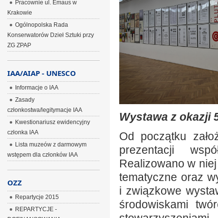
Pracownie ul. Emaus w
Krakowie
Ogólnopolska Rada
Konserwatorów Dzieł Sztuki przy
ZG ZPAP
IAA/AIAP - UNESCO
Informacje o IAA
Zasady
członkostwa/legitymacje IAA
Wystawa z okazji 5
Kwestionariusz ewidencyjny
członka IAA
Od początku założ
Lista muzeów z darmowym
prezentacji wspó
wstępem dla członków IAA
Realizowano w niej
tematyczne oraz w
OZZ
i związkowe wysta
Repartycje 2015
środowiskami twó
REPARTYCJE -