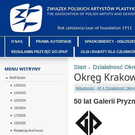
O NAS
PRAWA AUTORSKIE
SPADKOBIERCY - OGŁOSZE
REGULAMIN PRZYJĘĆ DO ZPAP
ULGI i RABATY DLA CZŁONK
Start
Działalnosć Ok
MENU WITRYNY
Okręg Krakow
ArsForum
13/2023
Aktualności
-
AF 4 Działalność Okr
14/2023
50 lat Galerii Pryz
15/2024
16/2024
17/2025
18/2026
Redakcja ArsForum