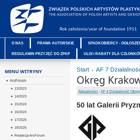
O NAS
PRAWA AUTORSKIE
SPADKOBIERCY - OGŁOSZE
REGULAMIN PRZYJĘĆ DO ZPAP
ULGI i RABATY DLA CZŁONK
Start
AF 7 Działalnoś
MENU WITRYNY
Okręg Krakow
ArsForum
13/2023
Aktualności
-
AF 4 Działalność Okr
14/2023
50 lat Galerii Pryz
15/2024
16/2024
17/2025
18/2026
Redakcja ArsForum