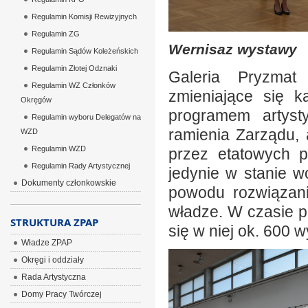
Regulamin Komisji Rewizyjnych
Regulamin ZG
Wernisaz wystawy
Regulamin Sądów Koleżeńskich
Regulamin Złotej Odznaki
Galeria Pryzmat
Regulamin WZ Członków
zmieniające się 
Okręgów
programem artyst
Regulamin wyboru Delegatów na
ramienia Zarządu,
WZD
Regulamin WZD
przez etatowych p
Regulamin Rady Artystycznej
jedynie w stanie 
Dokumenty członkowskie
powodu rozwiązan
władze. W czasie pó
STRUKTURA ZPAP
się w niej ok. 600 
Władze ZPAP
Okręgi i oddziały
Rada Artystyczna
Domy Pracy Twórczej