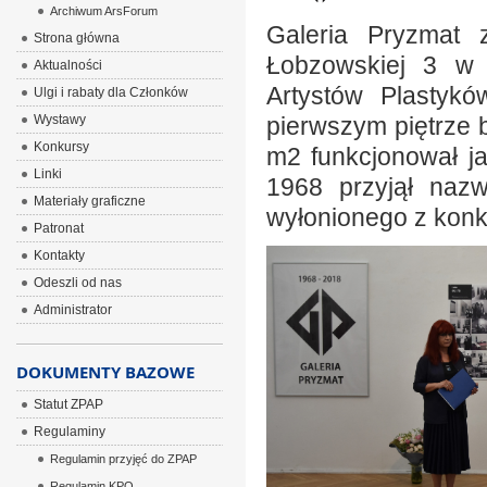
Archiwum ArsForum
Galeria Pryzmat 
Strona główna
Łobzowskiej 3 w 
Aktualności
Artystów Plastyk
Ulgi i rabaty dla Członków
Wystawy
pierwszym piętrze 
Konkursy
m2 funkcjonował ja
Linki
1968 przyjął naz
Materiały graficzne
wyłonionego z konku
Patronat
Kontakty
Odeszli od nas
Administrator
DOKUMENTY BAZOWE
Statut ZPAP
Regulaminy
Regulamin przyjęć do ZPAP
Regulamin KPO