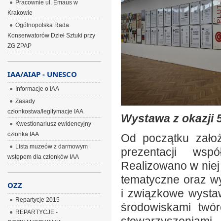
Pracownie ul. Emaus w
Krakowie
Ogólnopolska Rada
Konserwatorów Dzieł Sztuki przy
ZG ZPAP
IAA/AIAP - UNESCO
Informacje o IAA
Zasady
członkostwa/legitymacje IAA
Wystawa z okazji 5
Kwestionariusz ewidencyjny
członka IAA
Od początku założ
Lista muzeów z darmowym
prezentacji wspó
wstępem dla członków IAA
Realizowano w niej
tematyczne oraz w
OZZ
i związkowe wysta
Repartycje 2015
środowiskami twó
REPARTYCJE -