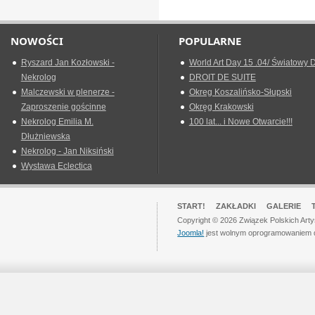
NOWOŚCI
POPULARNE
Ryszard Jan Kozłowski -
World Art Day 15 .04/ Światowy D
Nekrolog
DROIT DE SUITE
Malczewski w plenerze -
Okreg Koszalińsko-Słupski
Zaproszenie gościnne
Okręg Krakowski
Nekrolog Emilia M.
100 lat... i Nowe Otwarcie!!!
Dłużniewska
Nekrolog - Jan Niksiński
Wystawa Eclectica
START!
ZAKŁADKI
GALERIE
Copyright © 2026 Związek Polskich Art
Joomla!
jest wolnym oprogramowaniem 