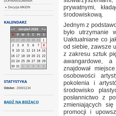
stowarzyszeniami
DOFINANSOWANIA
prywatnymi, kład
Decyzja MKiDN
środowiskową.
KALENDARZ
Jednym z podstawo
«
<
sierpień
2026
>
»
było utrzymanie w
N
P
W
Ś
C
Pt
S
Uaktualniane co jak
26
27
28
29
30
31
1
od siebie, zawsze 
2
3
4
5
6
7
8
9
10
11
12
13
14
15
z zakresu sztuk pi
16
17
18
19
20
21
22
awangardowe, a 
23
24
25
26
27
28
29
30
31
1
2
3
4
5
znajdował miejsce
osobowości artys
STATYSTYKA
pokolenia i artys
Odsłon
: 20001134
środowisko plasty
posłannictwo z po
BĄDŹ NA BIEŻĄCO
zmieniających się
promocji i upowsz