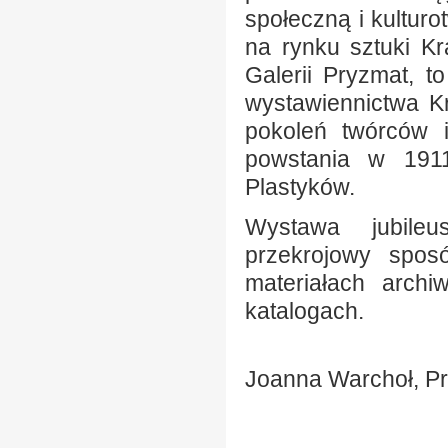
społeczną i kultur
na rynku sztuki Kr
Galerii Pryzmat, t
wystawiennictwa K
pokoleń twórców 
powstania w 1911
Plastyków.
Wystawa jubileu
przekrojowy sposó
materiałach archi
katalogach.
Joanna Warchoł, P