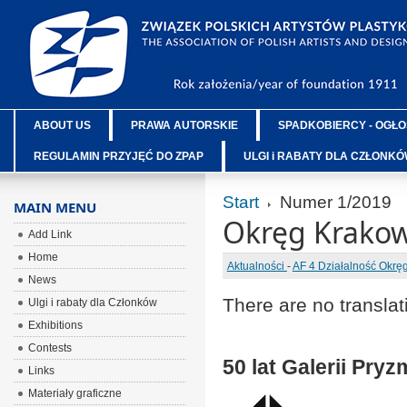
ABOUT US
PRAWA AUTORSKIE
SPADKOBIERCY - OGŁO
REGULAMIN PRZYJĘĆ DO ZPAP
ULGI i RABATY DLA CZŁONK
Start
Numer 1/2019
MAIN MENU
Okręg Krakow
Add Link
Home
Aktualności
-
AF 4 Działalność Okr
News
There are no translat
Ulgi i rabaty dla Członków
Exhibitions
Contests
50 lat Galerii Pryz
Links
Materiały graficzne