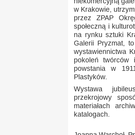
niekomercyjną gale
w Krakowie, utrzy
przez ZPAP Okręg
społeczną i kultur
na rynku sztuki Kr
Galerii Pryzmat, t
wystawiennictwa K
pokoleń twórców 
powstania w 1911
Plastyków.
Wystawa jubileu
przekrojowy sposó
materiałach archi
katalogach.
Joanna Warchoł, P