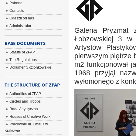
Patronat
Contacts
Odeszli od nas
Administrator
Galeria Pryzmat 
Łobzowskiej 3 w 
BASE DOCUMENTS
Artystów Plastyk
Statute of ZPAP
pierwszym piętrze 
The Regulations
m2 funkcjonował ja
Dokumenty członkowskie
1968 przyjął naz
wyłonionego z konku
THE STRUCTURE OF ZPAP
Authorities of ZPAP
Circles and Troops
Rada Artystyczna
Houses of Creative Work
Pracownie ul. Emaus w
Krakowie