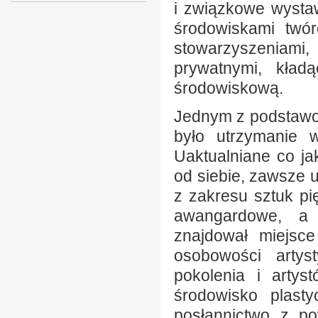
i związkowe wysta
środowiskami twó
stowarzyszeniami
prywatnymi, kład
środowiskową.
Jednym z podstawo
było utrzymanie w
Uaktualniane co jak
od siebie, zawsze 
z zakresu sztuk pi
awangardowe, a 
znajdował miejsce
osobowości artys
pokolenia i artys
środowisko plasty
posłannictwo z po