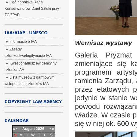
Ogólnopolska Rada
Konserwatorów Dzieł Sztuki przy
ZG ZPAP
IAA/AIAP - UNESCO
Wernisaz wystawy
Informacje o IAA
Zasady
Galeria Pryzmat
członkostwa/legitymacje IAA
zmieniające się 
Kwestionariusz ewidencyjny
członka IAA
programem artyst
Lista muzeów z darmowym
ramienia Zarządu,
wstępem dla członków IAA
przez etatowych p
jedynie w stanie 
COPYRIGHT LAW AGENCY
powodu rozwiązan
władze. W czasie pó
CALENDAR
się w niej ok. 600 
«
<
August
2026
>
»
S
M
T
W
T
F
S