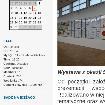
26
27
28
29
30
31
1
2
3
4
5
6
7
8
9
10
11
12
13
15
14
16
17
18
19
20
21
22
23
24
25
26
27
28
29
30
31
1
2
3
4
5
STATS
OS
: Linux d
PHP
: 5.6.40
MySQL
: 11.4.12-MariaDB-cll-lve
Time
: 19:25
Caching
: Disabled
GZIP
: Disabled
Wystawa z okazji 5
Members
: 7
Content
: 786
Od początku założ
Web Links
: 74
Content View Hits
: 19998755
prezentacji wspó
Realizowano w niej
BĄDŹ NA BIEŻĄCO
tematyczne oraz w