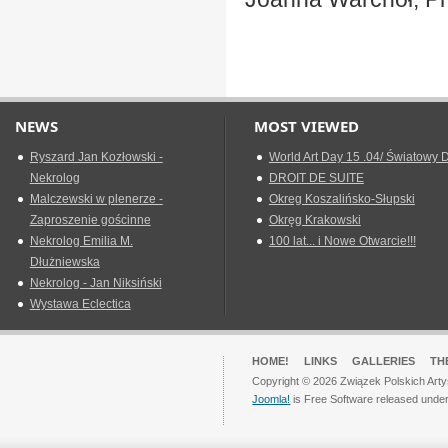
NEWS
MOST VIEWED
Ryszard Jan Kozłowski -
World Art Day 15 .04/ Światowy D
Nekrolog
DROIT DE SUITE
Malczewski w plenerze -
Okreg Koszalińsko-Słupski
Zaproszenie gościnne
Okręg Krakowski
Nekrolog Emilia M.
100 lat... i Nowe Otwarcie!!!
Dłużniewska
Nekrolog - Jan Niksiński
Wystawa Eclectica
HOME!
LINKS
GALLERIES
TH
Copyright © 2026 Związek Polskich Arty
Joomla!
is Free Software released unde