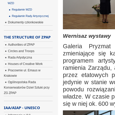
WZD
Regulamin WZD
Regulamin Rady Artystycznej
Dokumenty członkowskie
Wernisaz wystawy
THE STRUCTURE OF ZPAP
Authorities of ZPAP
Galeria Pryzmat
Circles and Troops
zmieniające się 
Rada Artystyczna
programem artyst
Houses of Creative Work
ramienia Zarządu,
Pracownie ul. Emaus w
przez etatowych p
Krakowie
jedynie w stanie 
Ogólnopolska Rada
Konserwatorów Dzieł Sztuki przy
powodu rozwiązan
ZG ZPAP
władze. W czasie pó
się w niej ok. 600 
IAA/AIAP - UNESCO