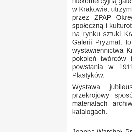
niekomercyjną gale
w Krakowie, utrzy
przez ZPAP Okręg
społeczną i kultur
na rynku sztuki Kr
Galerii Pryzmat, t
wystawiennictwa K
pokoleń twórców 
powstania w 1911
Plastyków.
Wystawa jubileu
przekrojowy sposó
materiałach archi
katalogach.
Joanna Warchoł, P