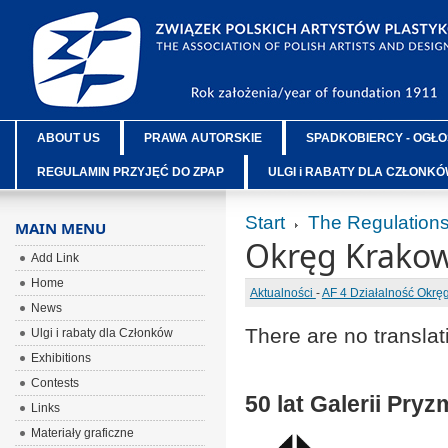
ABOUT US
PRAWA AUTORSKIE
SPADKOBIERCY - OGŁO
REGULAMIN PRZYJĘĆ DO ZPAP
ULGI i RABATY DLA CZŁONK
Start
The Regulation
MAIN MENU
Okręg Krakow
Add Link
Home
Aktualności
-
AF 4 Działalność Okr
News
There are no translat
Ulgi i rabaty dla Członków
Exhibitions
Contests
50 lat Galerii Pryz
Links
Materiały graficzne