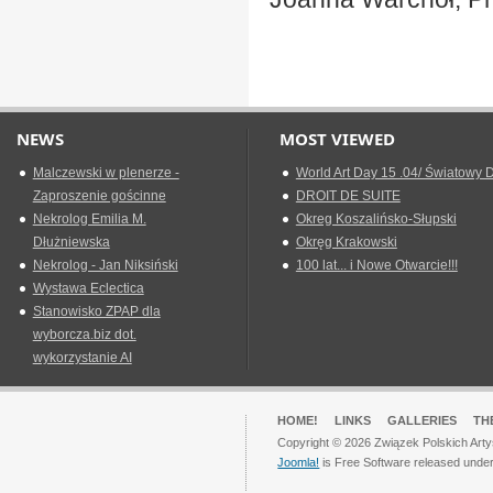
NEWS
MOST VIEWED
Malczewski w plenerze -
World Art Day 15 .04/ Światowy D
Zaproszenie gościnne
DROIT DE SUITE
Nekrolog Emilia M.
Okreg Koszalińsko-Słupski
Dłużniewska
Okręg Krakowski
Nekrolog - Jan Niksiński
100 lat... i Nowe Otwarcie!!!
Wystawa Eclectica
Stanowisko ZPAP dla
wyborcza.biz dot.
wykorzystanie AI
HOME!
LINKS
GALLERIES
TH
Copyright © 2026 Związek Polskich Arty
Joomla!
is Free Software released unde