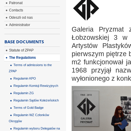
Patronat
Contacts
Odeszli od nas
Administrator
Galeria Pryzmat 
Łobzowskiej 3 w 
BASE DOCUMENTS
Artystów Plastyk
Statute of ZPAP
pierwszym piętrze 
The Regulations
m2 funkcjonował ja
Terms of admissions to the
1968 przyjął naz
ZPAP
wyłonionego z konku
Regulamin KPO
Regulamin Komisji Rewizyjnych
Regulamin ZG
Regulamin Sądów Koleżeńskich
Terms of Gold Badge
Regulamin WZ Członków
Okręgów
Regulamin wyboru Delegatów na