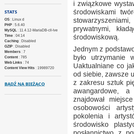
i związkowe wysta
środowiskami twó
STATS
stowarzyszeniami
OS
: Linux d
PHP
: 5.6.40
prywatnymi, kład
MySQL
: 11.4.12-MariaDB-cll-lve
środowiskową.
Time
: 04:14
Caching
: Disabled
GZIP
: Disabled
Jednym z podstawo
Members
: 7
było utrzymanie w
Content
: 785
Web Links
: 74
Uaktualniane co jak
Content View Hits
: 19989720
od siebie, zawsze 
z zakresu sztuk pi
BĄDŹ NA BIEŻĄCO
awangardowe, a 
znajdował miejsce
osobowości artys
pokolenia i artys
środowisko plasty
posłannictwo z po