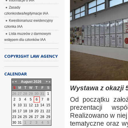
Informacje o IAA
Zasady
członkostwa/legitymacje IAA
Kwestionariusz ewidencyjny
członka IAA
Lista muzeów z darmowym
wstępem dla członków IAA
COPYRIGHT LAW AGENCY
CALENDAR
«
<
August
2026
>
»
Wystawa z okazji 5
S
M
T
W
T
F
S
26
27
28
29
30
31
1
Od początku założ
2
3
4
5
6
7
8
9
10
11
12
14
15
13
prezentacji wspó
16
17
18
19
20
21
22
Realizowano w niej
23
24
25
26
27
28
29
tematyczne oraz w
30
31
1
2
3
4
5