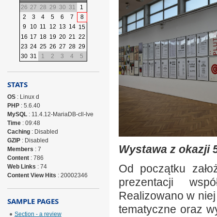
26
27
28
29
30
31
1
2
3
4
5
6
7
8
9
10
11
12
13
14
15
16
17
18
19
20
21
22
23
24
25
26
27
28
29
30
31
1
2
3
4
5
STATS
OS
: Linux d
PHP
: 5.6.40
MySQL
: 11.4.12-MariaDB-cll-lve
Time
: 09:48
Caching
: Disabled
GZIP
: Disabled
Wystawa z okazji 5
Members
: 7
Content
: 786
Od początku założ
Web Links
: 74
Content View Hits
: 20002346
prezentacji wspó
Realizowano w niej
SAMPLE PAGES
tematyczne oraz w
Section - a review