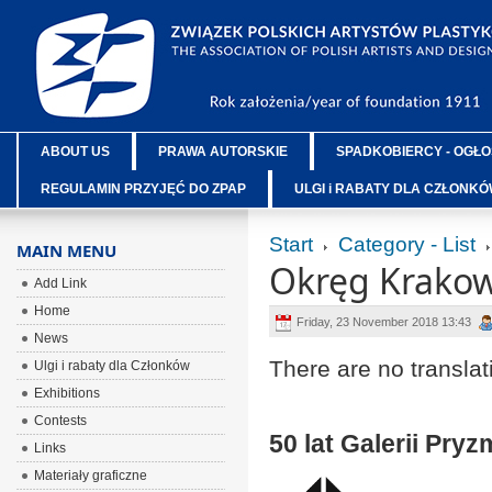
ABOUT US
PRAWA AUTORSKIE
SPADKOBIERCY - OGŁO
REGULAMIN PRZYJĘĆ DO ZPAP
ULGI i RABATY DLA CZŁONK
Start
Category - List
MAIN MENU
Okręg Krakow
Add Link
Home
Friday, 23 November 2018 13:43
News
There are no translat
Ulgi i rabaty dla Członków
Exhibitions
Contests
50 lat Galerii Pryz
Links
Materiały graficzne