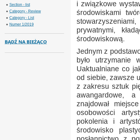
i związkowe wysta
Section - list
środowiskami twó
Category - Review
Category - List
stowarzyszeniami
Numer 1/2019
prywatnymi, kład
środowiskową.
BĄDŹ NA BIEŻĄCO
Jednym z podstawo
było utrzymanie w
Uaktualniane co jak
od siebie, zawsze 
z zakresu sztuk pi
awangardowe, a 
znajdował miejsce
osobowości artys
pokolenia i artys
środowisko plasty
posłannictwo z po