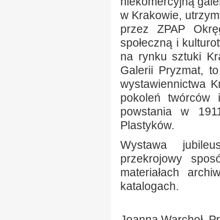
niekomercyjną gale
w Krakowie, utrzy
przez ZPAP Okręg
społeczną i kultur
na rynku sztuki Kr
Galerii Pryzmat, t
wystawiennictwa K
pokoleń twórców 
powstania w 1911
Plastyków.
Wystawa jubileu
przekrojowy sposó
materiałach archi
katalogach.
Joanna Warchoł, P