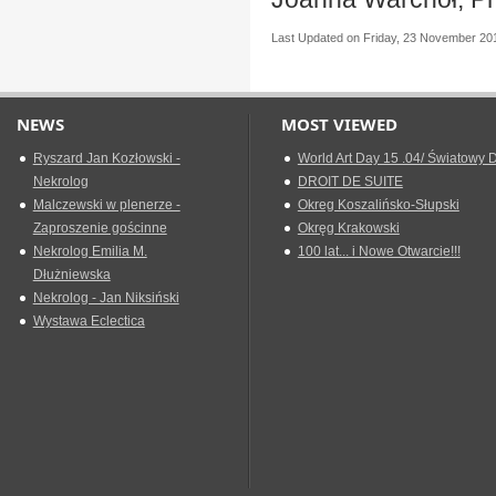
Last Updated on Friday, 23 November 20
NEWS
MOST VIEWED
Ryszard Jan Kozłowski -
World Art Day 15 .04/ Światowy D
Nekrolog
DROIT DE SUITE
Malczewski w plenerze -
Okreg Koszalińsko-Słupski
Zaproszenie gościnne
Okręg Krakowski
Nekrolog Emilia M.
100 lat... i Nowe Otwarcie!!!
Dłużniewska
Nekrolog - Jan Niksiński
Wystawa Eclectica