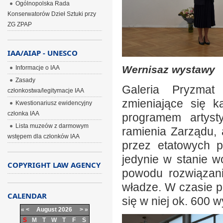
Ogólnopolska Rada
Konserwatorów Dzieł Sztuki przy
ZG ZPAP
IAA/AIAP - UNESCO
Wernisaz wystawy
Informacje o IAA
Zasady
Galeria Pryzmat
członkostwa/legitymacje IAA
zmieniające się 
Kwestionariusz ewidencyjny
członka IAA
programem artyst
Lista muzeów z darmowym
ramienia Zarządu,
wstępem dla członków IAA
przez etatowych p
jedynie w stanie 
COPYRIGHT LAW AGENCY
powodu rozwiązan
władze. W czasie pó
CALENDAR
się w niej ok. 600 
«
<
August
2026
>
»
S
M
T
W
T
F
S