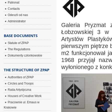
Patronat
Contacts
Odeszli od nas
Administrator
Galeria Pryzmat 
Łobzowskiej 3 w 
BASE DOCUMENTS
Artystów Plastyk
Statute of ZPAP
pierwszym piętrze 
The Regulations
m2 funkcjonował ja
Dokumenty członkowskie
1968 przyjął naz
wyłonionego z konku
THE STRUCTURE OF ZPAP
Authorities of ZPAP
Circles and Troops
Rada Artystyczna
Houses of Creative Work
Pracownie ul. Emaus w
Krakowie