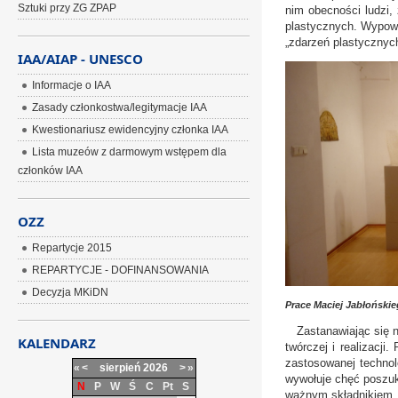
Sztuki przy ZG ZPAP
nim obecności ludzi,
plastycznych. Wypowi
„zdarzeń plastycznych
IAA/AIAP - UNESCO
Informacje o IAA
Zasady członkostwa/legitymacje IAA
Kwestionariusz ewidencyjny członka IAA
Lista muzeów z darmowym wstępem dla
członków IAA
OZZ
Repartycje 2015
REPARTYCJE - DOFINANSOWANIA
Decyzja MKiDN
Prace Maciej Jabłońskieg
Zastanawiając się na
KALENDARZ
twórczej i realizacji
zastosowanej technol
«
<
sierpień
2026
>
»
wywołuje chęć poszuki
N
P
W
Ś
C
Pt
S
ważnym składnikiem, 