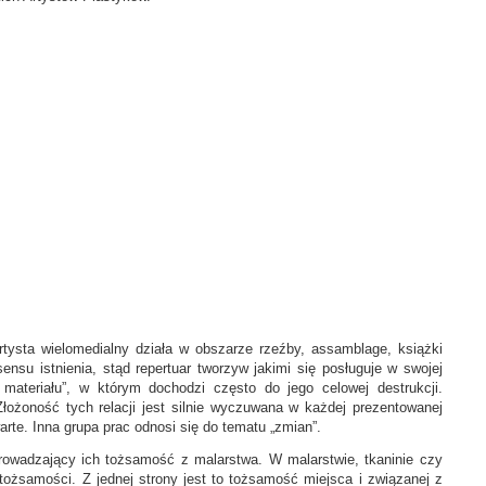
ysta wielomedialny działa w obszarze rzeźby, assamblage, książki
ensu istnienia, stąd repertuar tworzyw jakimi się posługuje w swojej
materiału”, w którym dochodzi często do jego celowej destrukcji.
łożoność tych relacji jest silnie wyczuwana w każdej prezentowanej
rte. Inna grupa prac odnosi się do tematu „zmian”.
wadzający ich tożsamość z malarstwa. W malarstwie, tkaninie czy
ożsamości. Z jednej strony jest to tożsamość miejsca i związanej z