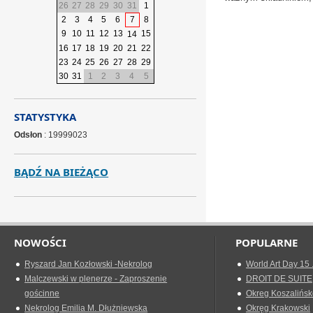
26
27
28
29
30
31
1
2
3
4
5
6
7
8
Piotr Mastal
9
10
11
12
13
15
14
16
17
18
19
20
21
22
23
24
25
26
27
28
29
30
31
1
2
3
4
5
STATYSTYKA
Odsłon
: 19999023
BĄDŹ NA BIEŻĄCO
NOWOŚCI
POPULARNE
Ryszard Jan Kozłowski -Nekrolog
World Art Day 15 
Malczewski w plenerze - Zaproszenie
DROIT DE SUITE
gościnne
Okreg Koszalińsk
Nekrolog Emilia M. Dłużniewska
Okręg Krakowski