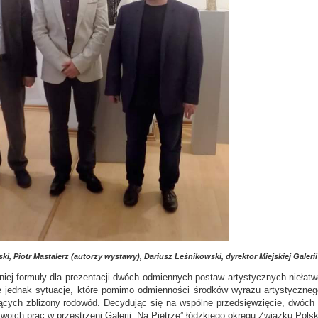
ki, Piotr Mastalerz (autorzy wystawy), Dariusz Leśnikowski, dyrektor Miejskiej Galeri
j formuły dla prezentacji dwóch odmiennych postaw artystycznych niełatw
ę jednak sytuacje, które pomimo odmienności środków wyrazu artystyczneg
ących zbliżony rodowód. Decydując się na wspólne przedsięwzięcie, dwóch ar
swoich prac w przestrzeni Galerii „Na Piętrze” łódzkiego okręgu Związku Pols