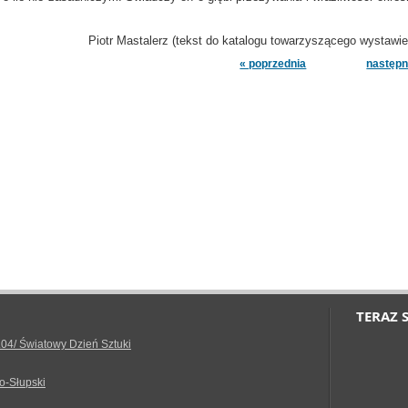
erz (tekst do katalogu towarzyszącego wystawie
« poprzednia
następn
TERAZ 
.04/ Światowy Dzień Sztuki
o-Słupski