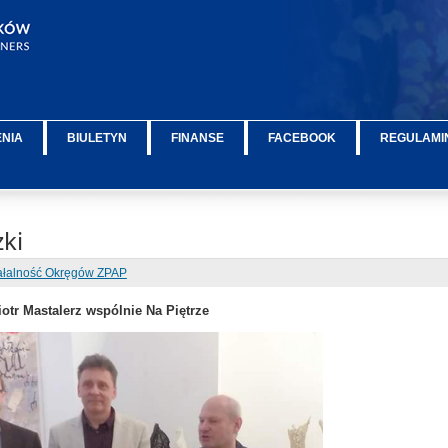
ENIA
BIULETYN
FINANSE
FACEBOOK
REGULAMIN
ki
ałalność Okręgów ZPAP
iotr Mastalerz wspólnie Na Piętrze