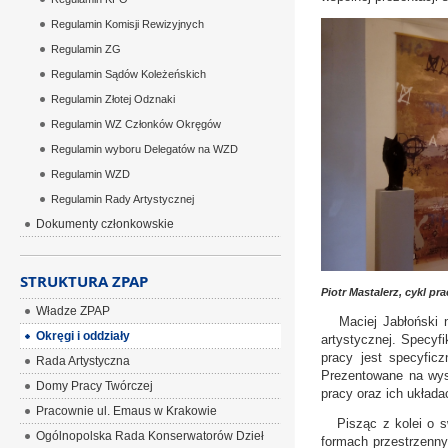
Regulamin Komisji Rewizyjnych
Regulamin ZG
Regulamin Sądów Koleżeńskich
Regulamin Złotej Odznaki
Regulamin WZ Członków Okręgów
Regulamin wyboru Delegatów na WZD
Regulamin WZD
Regulamin Rady Artystycznej
Dokumenty członkowskie
STRUKTURA ZPAP
Piotr Mastalerz, cykl p
Władze ZPAP
Maciej Jabłoński na
Okręgi i oddziały
artystycznej. Specyf
pracy jest specyfic
Rada Artystyczna
Prezentowane na wyst
Domy Pracy Twórczej
pracy oraz ich układa
Pracownie ul. Emaus w Krakowie
Pisząc z kolei o sw
Ogólnopolska Rada Konserwatorów Dzieł
formach przestrzenny