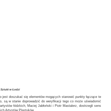
i Sztuki w Łodzi
o jest doszukać się elementów mogących stanowić punkty łączące te
o, są w stanie doprowadzić do weryfikacji tego co może uświadomić
tystów łódzkich, Maciej Jabłoński i Piotr Mastalerz, dostrzegli sens
kich Artystów Plastyków.