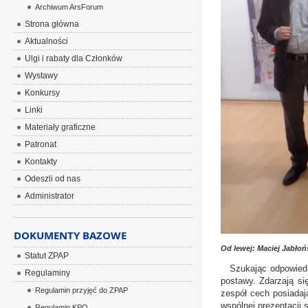
Archiwum ArsForum
Strona główna
Aktualności
Ulgi i rabaty dla Członków
Wystawy
Konkursy
Linki
Materiały graficzne
Patronat
Kontakty
Odeszli od nas
Administrator
DOKUMENTY BAZOWE
Od lewej: Maciej Jabłońs
Statut ZPAP
Szukając odpowiednie
Regulaminy
postawy. Zdarzają si
Regulamin przyjęć do ZPAP
zespół cech posiadaj
wspólnej prezentacji 
Regulamin KPO