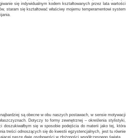
ługiwanie się indywidualnym kodem kształtowanych przez lata wartości
jów, staram się kształtować właściwy mojemu temperamentowi system
jania.
 najbardziej są obecne w obu naszych postawach, w sensie motywacji
płaszczyznach. Dotyczy to formy zewnętrznej – określenia stylistyki,
i doszukiwałbym się w sposobie podejścia do materii jako tej, która
ia treści odnoszących się do kwestii egzystencjalnych, jest tu równie
eślającej nasze dwie osobowości w złożoności współczesnego świata.