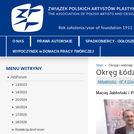
O NAS
PRAWA AUTORSKIE
SPADKOBIERCY - OGŁOSZ
WYPOCZYNEK w DOMACH PRACY TWÓRCZEJ
Start
Okręgi i oddziały
MENU WITRYNY
Okręg Łódz
ArsForum
Aktualności
-
AF 4 Dzi
13/2023
14/2023
Maciej Jabłoński i P
15/2024
16/2024
17/2025
18/2026
Redakcja ArsForum