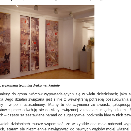
rac wykonana techniką druku na tkaninie
leży do grona twórców wypowiadających się w wielu dziedzinach; jako art
ika Jego działań związana jest silnie z wewnętrzną potrzebą poszukiwania s
zny i w pełni uzasadniony. Mamy tu do czynienia ze swoistą „ekspresją 
awie prace odwołują się do sfery związanej z relacjami międzyludzkimi. Z
ch – często są zestawiane parami co sugestywniej podkreśla idee w nich zawa
oich działaniach muszę wspomnieć, że wszystkie one mają rodowód wypro
ch, staram się niezmiennie nawiązywać do pewnych wątków mojej własnej t