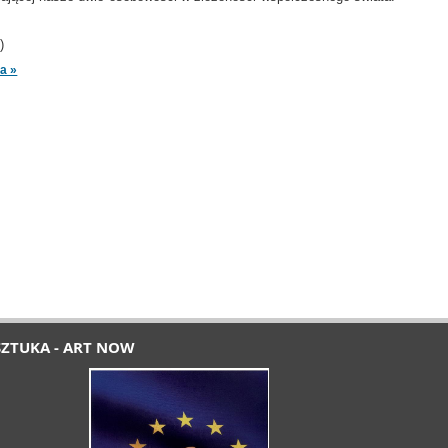
)
a »
SZTUKA - ART NOW