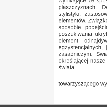
wynikające ze spos
płaszczyznach. D
stylistyki, zastos
elementów. Związk
sposobie podejści
poszukiwania ukryt
element odnajdy
egzystencjalnych,
zasadniczym. Świ
określającej nasz
świata.
Piotr Mas
towarzyszącego wy