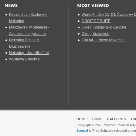
NEWS
MOST VIEWED
Ryszard Jan Kozłowski -
World Art Day 15 .04/ Światowy D
Nekrolog
DROIT DE SUITE
Malczewski w plenerze -
Okreg Koszalińsko-Słupski
Zaproszenie gościnne
Okręg Krakowski
Nekrolog Emilia M.
100 lat... i Nowe Otwarcie!!!
Dłużniewska
Nekrolog - Jan Niksiński
Wystawa Eclectica
HOME!
LINKS
GALLERIES
TH
Copyright © 2026 Związek Polskich Arty
Joomla!
is Free Software released unde