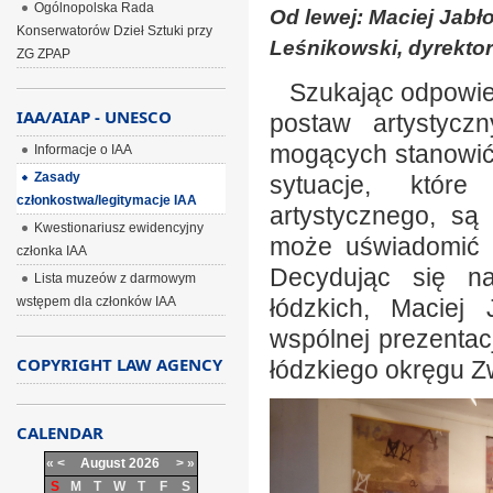
Ogólnopolska Rada
Od lewej: Maciej Jabło
Konserwatorów Dzieł Sztuki przy
Leśnikowski, dyrektor 
ZG ZPAP
Szukając odpowied
IAA/AIAP - UNESCO
postaw artystycz
mogących stanowić 
Informacje o IAA
Zasady
sytuacje, któr
członkostwa/legitymacje IAA
artystycznego, są
Kwestionariusz ewidencyjny
może uświadomić z
członka IAA
Decydując się na
Lista muzeów z darmowym
wstępem dla członków IAA
łódzkich, Maciej 
wspólnej prezentacj
COPYRIGHT LAW AGENCY
łódzkiego okręgu Z
CALENDAR
«
<
August
2026
>
»
S
M
T
W
T
F
S