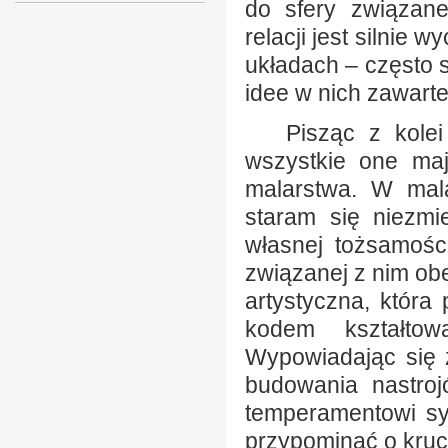
do sfery związane
relacji jest silnie
układach – często 
idee w nich zawarte
Pisząc z kolei 
wszystkie one ma
malarstwa. W mala
staram się niezm
własnej tożsamości
związanej z nim obec
artystyczna, która
kodem kształtow
Wypowiadając się 
budowania nastroj
temperamentowi sy
przypominać o kruch