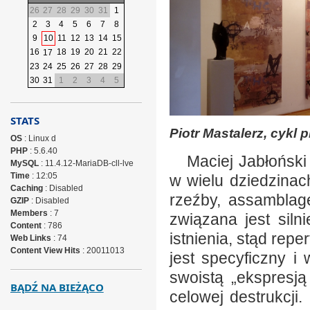
26
27
28
29
30
31
1
2
3
4
5
6
7
8
9
10
11
12
13
14
15
16
18
19
20
21
22
17
23
24
25
26
27
28
29
30
31
1
2
3
4
5
STATS
Piotr Mastalerz, cykl
OS
: Linux d
PHP
: 5.6.40
Maciej Jabłoński 
MySQL
: 11.4.12-MariaDB-cll-lve
Time
: 12:05
w wielu dziedzinac
Caching
: Disabled
rzeźby, assamblage
GZIP
: Disabled
Members
: 7
związana jest sil
Content
: 786
istnienia, stąd repe
Web Links
: 74
Content View Hits
: 20011013
jest specyficzny i
swoistą „ekspresją
BĄDŹ NA BIEŻĄCO
celowej destrukcji