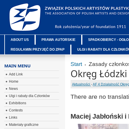
ABOUT US
PRAWA AUTORSKIE
SPADKOBIERCY - OGŁO
REGULAMIN PRZYJĘĆ DO ZPAP
ULGI i RABATY DLA CZŁONK
Start
Zasady członkos
MAIN MENU
Okręg Łódzki
Add Link
Home
Aktualności
-
AF 4 Działalność Okr
News
There are no translat
Ulgi i rabaty dla Członków
Exhibitions
Contests
Maciej Jabłoński i
Links
Materiały graficzne