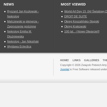
NEWS
MOST VIEWED
Ryszard Jan Kozłowski -
World Art Day 15 .04/ Światowy D
Nekrolog
DROIT DE SUITE
Malczewski w plenerze -
Okreg Koszalińsko-Słupski
Zaproszenie gościnne
Okręg Krakowski
Nekrolog Emilia M.
100 lat... i Nowe Otwarcie!!!
Dłużniewska
Nekrolog - Jan Niksiński
Wystawa Eclectica
HOME!
LINKS
GALLERIES
TH
Copyright © 2026 Związek Polskich Arty
Joomla!
is Free Software released unde