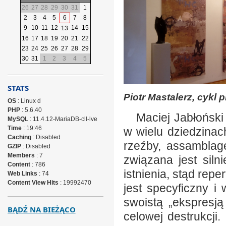
26
27
28
29
30
31
1
2
3
4
5
6
7
8
9
10
11
12
14
15
13
16
17
18
19
20
21
22
23
24
25
26
27
28
29
30
31
1
2
3
4
5
STATS
Piotr Mastalerz, cykl
OS
: Linux d
PHP
: 5.6.40
Maciej Jabłoński 
MySQL
: 11.4.12-MariaDB-cll-lve
Time
: 19:46
w wielu dziedzinac
Caching
: Disabled
rzeźby, assamblage
GZIP
: Disabled
Members
: 7
związana jest sil
Content
: 786
istnienia, stąd repe
Web Links
: 74
Content View Hits
: 19992470
jest specyficzny i
swoistą „ekspresją
BĄDŹ NA BIEŻĄCO
celowej destrukcji