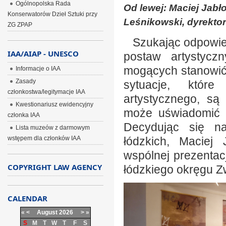
Ogólnopolska Rada
Od lewej: Maciej Jabło
Konserwatorów Dzieł Sztuki przy
Leśnikowski, dyrektor 
ZG ZPAP
Szukając odpowied
IAA/AIAP - UNESCO
postaw artystycz
mogących stanowić 
Informacje o IAA
Zasady
sytuacje, któr
członkostwa/legitymacje IAA
artystycznego, są
Kwestionariusz ewidencyjny
może uświadomić z
członka IAA
Decydując się na
Lista muzeów z darmowym
wstępem dla członków IAA
łódzkich, Maciej 
wspólnej prezentacj
COPYRIGHT LAW AGENCY
łódzkiego okręgu Z
CALENDAR
«
<
August
2026
>
»
S
M
T
W
T
F
S