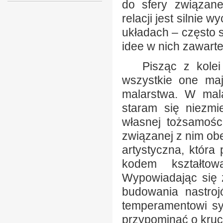
do sfery związane
relacji jest silnie
układach – często 
idee w nich zawarte
Pisząc z kolei 
wszystkie one ma
malarstwa. W mala
staram się niezm
własnej tożsamości
związanej z nim obec
artystyczna, która
kodem kształtow
Wypowiadając się 
budowania nastroj
temperamentowi sy
przypominać o kruch