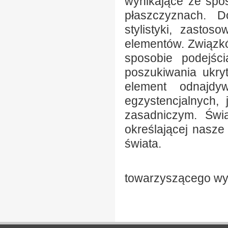
wynikające ze spos
płaszczyznach. D
stylistyki, zastos
elementów. Związk
sposobie podejści
poszukiwania ukryt
element odnajdy
egzystencjalnych,
zasadniczym. Świ
określającej nasz
świata.
Piotr Mas
towarzyszącego wy