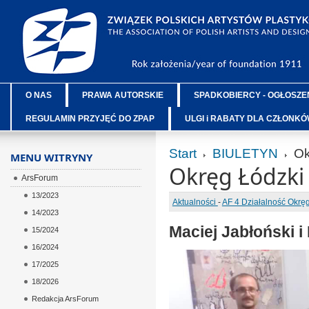
O NAS
PRAWA AUTORSKIE
SPADKOBIERCY - OGŁOSZE
REGULAMIN PRZYJĘĆ DO ZPAP
ULGI i RABATY DLA CZŁONK
Start
BIULETYN
Ok
MENU WITRYNY
Okręg Łódzki
ArsForum
13/2023
Aktualności
-
AF 4 Działalność Okr
14/2023
Maciej Jabłoński i
15/2024
16/2024
17/2025
18/2026
Redakcja ArsForum