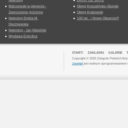
Nekrolog
DROIT DE SUITE
Malczewski w plenerze -
Okreg Koszalińsko-Słupski
Zaproszenie gościnne
Okręg Krakowski
Nekrolog Emilia M.
100 lat... i Nowe Otwarcie!!!
Dłużniewska
Nekrolog - Jan Niksiński
Wystawa Eclectica
START!
ZAKŁADKI
GALERIE
Copyright © 2026 Związek Polskich Art
Joomla!
jest wolnym oprogramowaniem 