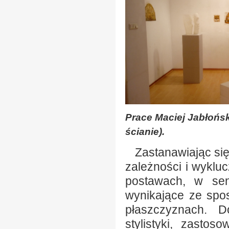
Prace Maciej Jabłońsk
ścianie).
Zastanawiając się 
zależności i wyklu
postawach, w sens
wynikające ze spos
płaszczyznach. D
stylistyki, zastos