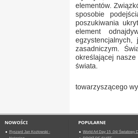
elementów. Związk
sposobie podejści
poszukiwania ukryt
element odnajdy
egzystencjalnych,
zasadniczym. Świ
określającej nasz
świata.
Piotr Mas
towarzyszącego wy
NOWOŚCI
POPULARNE
Ryszard Jan Kozłowski -
World Art Day 15 .04/ Światowy D