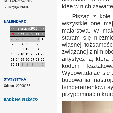
DOFINANSOWANIA
idee w nich zawarte
Decyzja MKiDN
Pisząc z kolei 
KALENDARZ
wszystkie one ma
«
<
sierpień
2026
>
»
malarstwa. W mala
N
P
W
Ś
C
Pt
S
staram się niezm
26
27
28
29
30
31
1
własnej tożsamości
2
3
4
5
6
7
8
9
10
11
12
13
14
15
związanej z nim obec
17
18
19
20
21
22
16
artystyczna, która
23
24
25
26
27
28
29
kodem kształtow
30
31
1
2
3
4
5
Wypowiadając się 
STATYSTYKA
budowania nastroj
temperamentowi sy
Odsłon
: 20008166
przypominać o kruch
BĄDŹ NA BIEŻĄCO