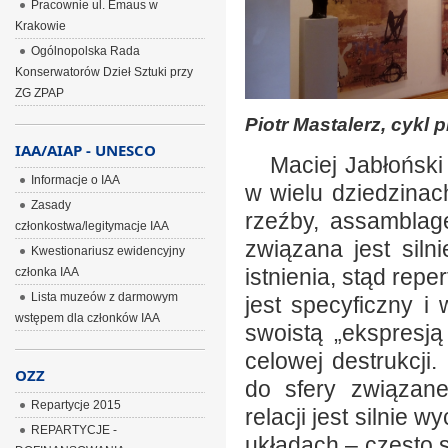
Pracownie ul. Emaus w
Krakowie
Ogólnopolska Rada
Konserwatorów Dzieł Sztuki przy
ZG ZPAP
Piotr Mastalerz, cykl
IAA/AIAP - UNESCO
Maciej Jabłoński 
Informacje o IAA
w wielu dziedzinac
Zasady
rzeźby, assamblage
członkostwa/legitymacje IAA
związana jest sil
Kwestionariusz ewidencyjny
istnienia, stąd repe
członka IAA
Lista muzeów z darmowym
jest specyficzny i
wstępem dla członków IAA
swoistą „ekspresją
celowej destrukcji
OZZ
do sfery związane
Repartycje 2015
relacji jest silnie
REPARTYCJE -
układach – często 