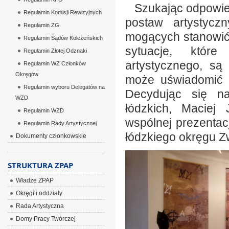
Szukając odpowied
Regulamin Komisji Rewizyjnych
postaw artystycz
Regulamin ZG
mogących stanowić 
Regulamin Sądów Koleżeńskich
sytuacje, któr
Regulamin Złotej Odznaki
artystycznego, są
Regulamin WZ Członków
Okręgów
może uświadomić z
Regulamin wyboru Delegatów na
Decydując się na
WZD
łódzkich, Maciej 
Regulamin WZD
wspólnej prezentacj
Regulamin Rady Artystycznej
łódzkiego okręgu Z
Dokumenty członkowskie
STRUKTURA ZPAP
Władze ZPAP
Okręgi i oddziały
Rada Artystyczna
Domy Pracy Twórczej