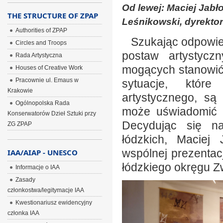
Od lewej: Maciej Jabło
THE STRUCTURE OF ZPAP
Leśnikowski, dyrektor 
Authorities of ZPAP
Szukając odpowied
Circles and Troops
postaw artystycz
Rada Artystyczna
mogących stanowić 
Houses of Creative Work
Pracownie ul. Emaus w
sytuacje, któr
Krakowie
artystycznego, są
Ogólnopolska Rada
może uświadomić z
Konserwatorów Dzieł Sztuki przy
Decydując się na
ZG ZPAP
łódzkich, Maciej 
wspólnej prezentacj
IAA/AIAP - UNESCO
łódzkiego okręgu Z
Informacje o IAA
Zasady
członkostwa/legitymacje IAA
Kwestionariusz ewidencyjny
członka IAA