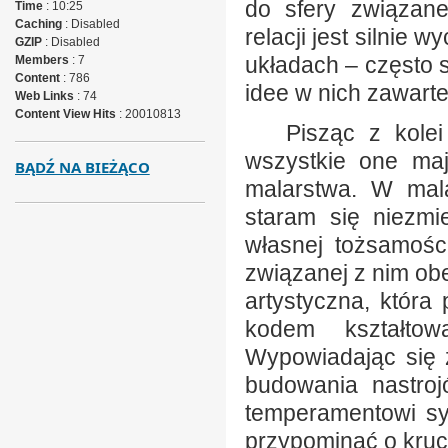
do sfery związane
Time
: 10:25
Caching
: Disabled
relacji jest silnie
GZIP
: Disabled
układach – często 
Members
: 7
Content
: 786
idee w nich zawarte
Web Links
: 74
Content View Hits
: 20010813
Pisząc z kolei 
wszystkie one ma
BĄDŹ NA BIEŻĄCO
malarstwa. W mala
staram się niezm
własnej tożsamości
związanej z nim obec
artystyczna, która
kodem kształtow
Wypowiadając się 
budowania nastroj
temperamentowi sy
przypominać o kruch