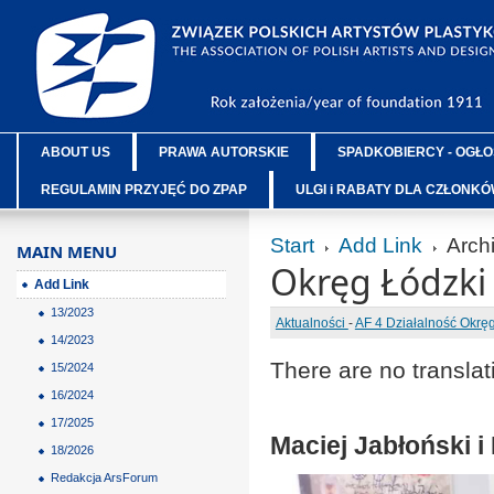
ABOUT US
PRAWA AUTORSKIE
SPADKOBIERCY - OGŁO
REGULAMIN PRZYJĘĆ DO ZPAP
ULGI i RABATY DLA CZŁONK
Start
Add Link
Arch
MAIN MENU
Okręg Łódzki
Add Link
13/2023
Aktualności
-
AF 4 Działalność Okr
14/2023
There are no translat
15/2024
16/2024
17/2025
Maciej Jabłoński i
18/2026
Redakcja ArsForum