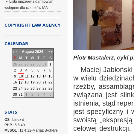
Lista muzeów z darmowym
wstępem dla członków IAA
COPYRIGHT LAW AGENCY
CALENDAR
«
<
August
2026
>
»
Piotr Mastalerz, cykl
S
M
T
W
T
F
S
26
27
28
29
30
31
1
Maciej Jabłoński 
2
3
4
5
6
7
8
9
10
11
12
13
14
15
w wielu dziedzinac
16
18
19
20
21
22
17
rzeźby, assamblage
23
24
25
26
27
28
29
związana jest sil
30
31
1
2
3
4
5
istnienia, stąd repe
jest specyficzny i
STATS
swoistą „ekspresją
OS
: Linux d
PHP
: 5.6.40
celowej destrukcji
MySQL
: 11.4.12-MariaDB-cll-lve