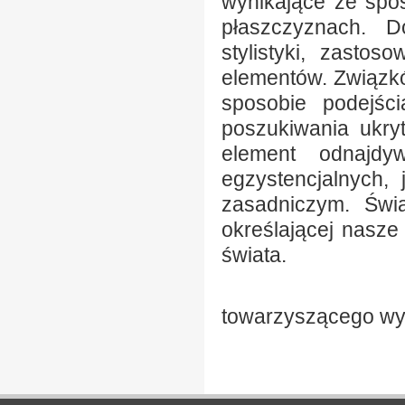
wynikające ze spos
płaszczyznach. D
stylistyki, zastos
elementów. Związk
sposobie podejści
poszukiwania ukryt
element odnajdy
egzystencjalnych,
zasadniczym. Świ
określającej nasz
świata.
Piotr Mas
towarzyszącego wy