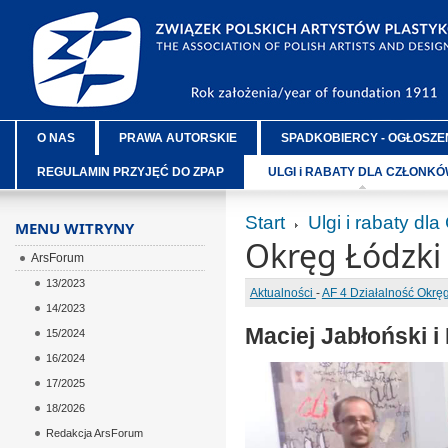
O NAS
PRAWA AUTORSKIE
SPADKOBIERCY - OGŁOSZE
REGULAMIN PRZYJĘĆ DO ZPAP
ULGI i RABATY DLA CZŁONK
Start
Ulgi i rabaty dl
MENU WITRYNY
Okręg Łódzki
ArsForum
13/2023
Aktualności
-
AF 4 Działalność Okr
14/2023
Maciej Jabłoński i
15/2024
16/2024
17/2025
18/2026
Redakcja ArsForum