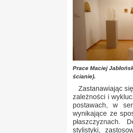
Prace Maciej Jabłońsk
ścianie).
Zastanawiając się 
zależności i wyklu
postawach, w sens
wynikające ze spos
płaszczyznach. D
stylistyki, zastos