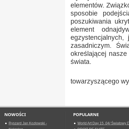
elementów. Związk
sposobie podejści
poszukiwania ukryt
element odnajdy
egzystencjalnych,
zasadniczym. Świ
określającej nasz
świata.
Piotr Mas
towarzyszącego wy
NOWOŚCI
POPULARNE
Ryszard Jan Kozłowski -
World Art Day 15 .04/ Światowy D