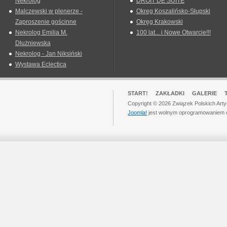
Nekrolog
DROIT DE SUITE
Malczewski w plenerze -
Okreg Koszalińsko-Słupski
Zaproszenie gościnne
Okręg Krakowski
Nekrolog Emilia M.
100 lat... i Nowe Otwarcie!!!
Dłużniewska
Nekrolog - Jan Niksiński
Wystawa Eclectica
START!
ZAKŁADKI
GALERIE
Copyright © 2026 Związek Polskich Art
Joomla!
jest wolnym oprogramowaniem 