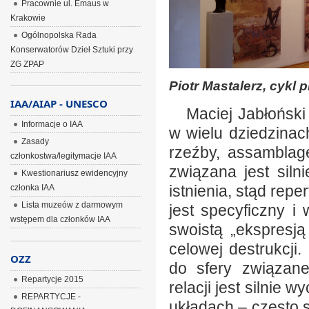
Pracownie ul. Emaus w
Krakowie
Ogólnopolska Rada
Konserwatorów Dzieł Sztuki przy
ZG ZPAP
Piotr Mastalerz, cykl
IAA/AIAP - UNESCO
Maciej Jabłoński 
Informacje o IAA
w wielu dziedzinac
Zasady
rzeźby, assamblage
członkostwa/legitymacje IAA
związana jest sil
Kwestionariusz ewidencyjny
istnienia, stąd repe
członka IAA
Lista muzeów z darmowym
jest specyficzny i
wstępem dla członków IAA
swoistą „ekspresją
celowej destrukcji
OZZ
do sfery związane
Repartycje 2015
relacji jest silnie
REPARTYCJE -
układach – często 