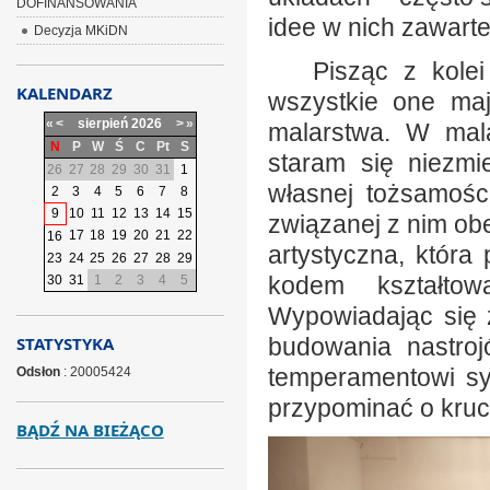
DOFINANSOWANIA
idee w nich zawarte
Decyzja MKiDN
Pisząc z kolei 
KALENDARZ
wszystkie one ma
«
<
sierpień
2026
>
»
malarstwa. W mala
N
P
W
Ś
C
Pt
S
staram się niezm
26
27
28
29
30
31
1
własnej tożsamości
2
3
4
5
6
7
8
9
10
11
12
13
14
15
związanej z nim obec
17
18
19
20
21
22
16
artystyczna, która
23
24
25
26
27
28
29
kodem kształtow
30
31
1
2
3
4
5
Wypowiadając się 
STATYSTYKA
budowania nastroj
temperamentowi sy
Odsłon
: 20005424
przypominać o kruch
BĄDŹ NA BIEŻĄCO