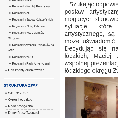
Szukając odpowied
Regulamin Komisji Rewizyjnych
postaw artystycz
Regulamin ZG
mogących stanowić 
Regulamin Sądów Koleżeńskich
sytuacje, któr
Regulamin Złotej Odznaki
artystycznego, są
Regulamin WZ Członków
Okręgów
może uświadomić z
Regulamin wyboru Delegatów na
Decydując się na
WZD
łódzkich, Maciej 
Regulamin WZD
wspólnej prezentacj
Regulamin Rady Artystycznej
łódzkiego okręgu Z
Dokumenty członkowskie
STRUKTURA ZPAP
Władze ZPAP
Okręgi i oddziały
Rada Artystyczna
Domy Pracy Twórczej