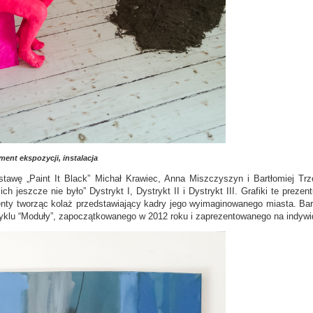
ent ekspozycji, instalacja
stawę „Paint It Black” Michał Krawiec, Anna Miszczyszyn i Bartłomiej T
ich jeszcze nie było” Dystrykt I, Dystrykt II i Dystrykt III. Grafiki te preze
enty tworząc kolaż przedstawiający kadry jego wyimaginowanego miasta. Bar
cyklu “Moduły”, zapoczątkowanego w 2012 roku i zaprezentowanego na indywi