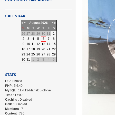
CALENDAR
«
<
August
2026
>
»
S
M
T
W
T
F
S
26
27
28
29
30
31
1
2
3
4
5
6
7
8
9
10
11
12
14
15
13
16
17
18
19
20
21
22
23
24
25
26
27
28
29
30
31
1
2
3
4
5
STATS
OS
: Linux d
PHP
: 5.6.40
MySQL
: 11.4.12-MariaDB-cll-lve
Time
: 17:00
Caching
: Disabled
GZIP
: Disabled
Members
: 7
Content
: 786