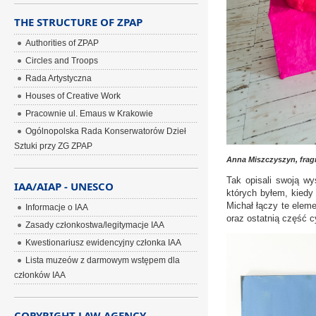
THE STRUCTURE OF ZPAP
Authorities of ZPAP
Circles and Troops
Rada Artystyczna
Houses of Creative Work
Pracownie ul. Emaus w Krakowie
Ogólnopolska Rada Konserwatorów Dzieł
Sztuki przy ZG ZPAP
Anna Miszczyszyn, fragm
Tak opisali swoją wy
IAA/AIAP - UNESCO
których byłem, kiedy 
Michał łączy te elem
Informacje o IAA
oraz ostatnią część 
Zasady członkostwa/legitymacje IAA
Kwestionariusz ewidencyjny członka IAA
Lista muzeów z darmowym wstępem dla
członków IAA
COPYRIGHT LAW AGENCY