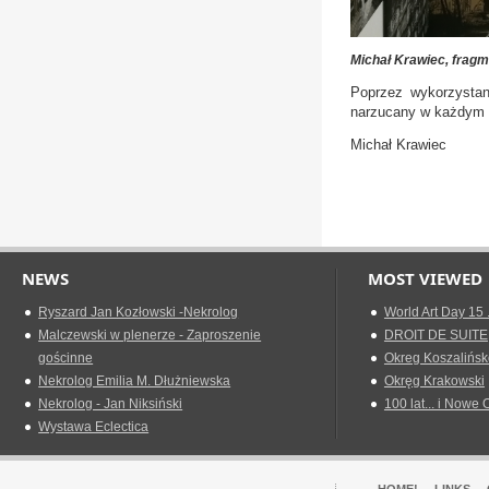
Michał Krawiec, fragme
Poprzez wykorzystany
narzucany w każdym 
Michał Krawiec
NEWS
MOST VIEWED
Ryszard Jan Kozłowski -Nekrolog
World Art Day 15 
Malczewski w plenerze - Zaproszenie
DROIT DE SUITE
gościnne
Okreg Koszalińsk
Nekrolog Emilia M. Dłużniewska
Okręg Krakowski
Nekrolog - Jan Niksiński
100 lat... i Nowe 
Wystawa Eclectica