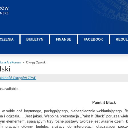
OSZENIA
BIULETYN
FINANSE
FACEBOOK
REGUL
kcja ArsForum
Okręg Opolski
ski
ałalność Okręgów ZPAP
ns available.
Paint it Black
 w sobie coś intymnego, pociągającego, niebezpiecznie wchłaniającego. B
a i dojrzała.... Jest jakaś. Wspólna prezentacja „Paint It Black” porusza w
m elementem, spajającym trzy różne postawy twórcze jest właśnie czerń, któr
h pracach główny budulec służący do interpretacji otaczającej rzecz