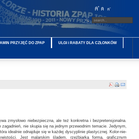
AMIN PRZYJĘĆ DO ZPAP
ULGI i RABATY DLA CZŁONKÓW
ywa zmysłowo niebezpieczna, ale też konkretna i bezpretensjonalna.
iele zagadnień, nie skupia się na jednym przewodnim temacie. Jedynym,
a idealnie odnajduje się w każdej dyscyplinie plastycznej. Kolor-nie-
ywistości. Jest malarskim śladem, rzeźbiarką formą, graficznym