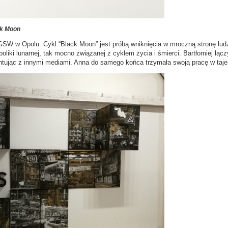
ck Moon
GSW w Opolu. Cykl “Black Moon” jest próbą wniknięcia w mroczną stronę lud
oliki lunarnej, tak mocno związanej z cyklem życia i śmierci. Bartłomiej łąc
ując z innymi mediami. Anna do samego końca trzymała swoją pracę w tajemni