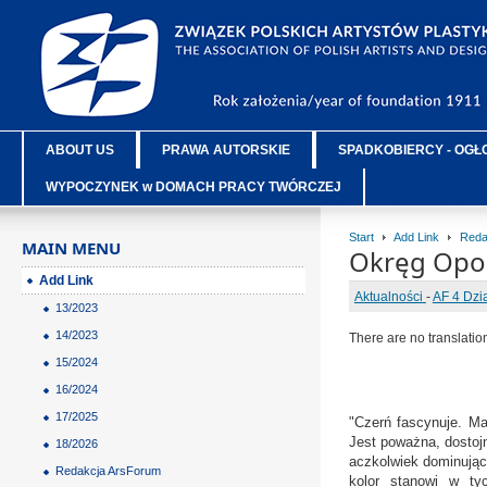
ABOUT US
PRAWA AUTORSKIE
SPADKOBIERCY - OGŁ
WYPOCZYNEK w DOMACH PRACY TWÓRCZEJ
Start
Add Link
Reda
MAIN MENU
Okręg Opol
Add Link
Aktualności
-
AF 4 Dzi
13/2023
14/2023
There are no translatio
15/2024
16/2024
17/2025
"Czerń fascynuje. Ma
Jest poważna, dostojn
18/2026
aczkolwiek dominujący
Redakcja ArsForum
kolor stanowi w tyc