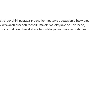
zkiej psychiki poprzez mocno kontrastowe zestawienia barw oraz
zy w swoich pracach techniki malarstwa akrylowego i olejnego,
cy. Jak się okazało była to instalacja rzeźbiarsko graficzna.