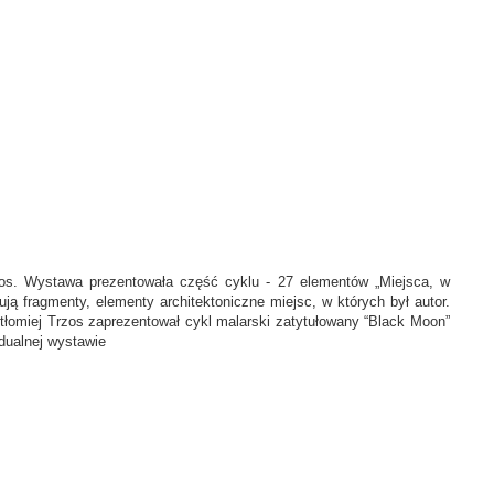
rzos. Wystawa prezentowała część cyklu - 27 elementów „Miejsca, w
ntują fragmenty, elementy architektoniczne miejsc, w których był autor.
tłomiej Trzos zaprezentował cykl malarski zatytułowany “Black Moon”
dualnej wystawie