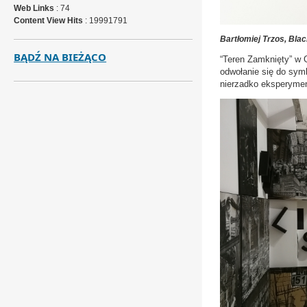
Web Links
: 74
Content View Hits
: 19991791
Bartłomiej Trzos, Bla
BĄDŹ NA BIEŻĄCO
“Teren Zamknięty” w 
odwołanie się do symb
nierzadko eksperyment