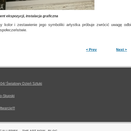
nt ekspozycji, instalacja graficzna
 kolor i zestawienie jego symboliki artystka próbuje zwrócić uwagę odbio
społeczeństwie.
< Prev
Next >
.04/ Światowy Dzień Sztuki
o-Słupski
Otwarcie!!!