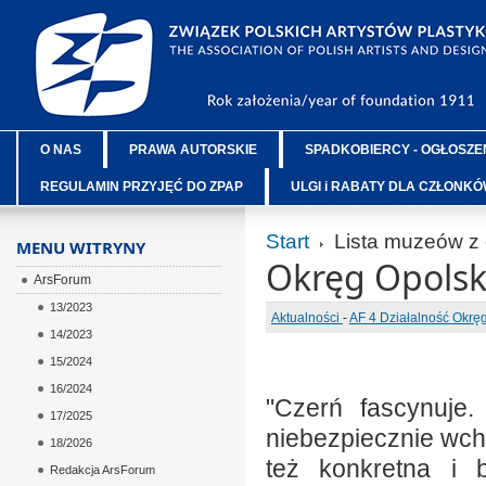
O NAS
PRAWA AUTORSKIE
SPADKOBIERCY - OGŁOSZE
REGULAMIN PRZYJĘĆ DO ZPAP
ULGI i RABATY DLA CZŁONK
Start
Lista muzeów z
MENU WITRYNY
Okręg Opolsk
ArsForum
13/2023
Aktualności
-
AF 4 Działalność Okr
14/2023
15/2024
16/2024
"Czerń fascynuje
17/2025
niebezpiecznie wch
18/2026
też konkretna i b
Redakcja ArsForum