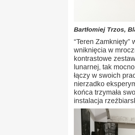
Bartłomiej Trzos, B
“Teren Zamknięty” 
wniknięcia w mrocz
kontrastowe zestaw
lunarnej, tak mocno
łączy w swoich prac
nierzadko ekspery
końca trzymała swoj
instalacja rzeźbiars