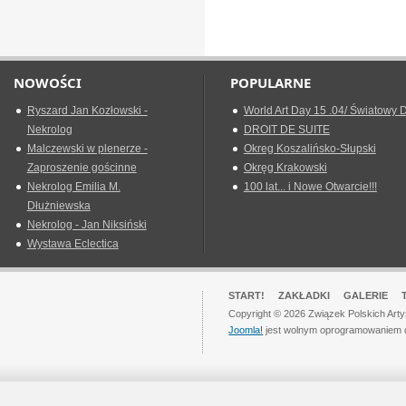
NOWOŚCI
POPULARNE
Ryszard Jan Kozłowski -
World Art Day 15 .04/ Światowy D
Nekrolog
DROIT DE SUITE
Malczewski w plenerze -
Okreg Koszalińsko-Słupski
Zaproszenie gościnne
Okręg Krakowski
Nekrolog Emilia M.
100 lat... i Nowe Otwarcie!!!
Dłużniewska
Nekrolog - Jan Niksiński
Wystawa Eclectica
START!
ZAKŁADKI
GALERIE
Copyright © 2026 Związek Polskich Art
Joomla!
jest wolnym oprogramowaniem 