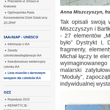
Pracownie ul. Emaus w
Krakowie
Anna Miszczyszyn, fra
Ogólnopolska Rada
Konserwatorów Dzieł Sztuki przy
Tak opisali swoją 
ZG ZPAP
Miszczyszyn i Bart
- 27 elementów „Mi
IAA/AIAP - UNESCO
było” Dystrykt I, D
Informacje o IAA
fragmenty, element
Zasady
Michał łączy te el
członkostwa/legitymacje IAA
Kwestionariusz ewidencyjny
wyimaginowanego m
członka IAA
malarski zatytuło
Lista muzeów z darmowym
“Moduły”, zapoczą
wstępem dla członków IAA
indywidualnej wyst
OZZ
Repartycje 2015
REPARTYCJE -