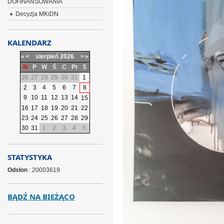
DOFINANSOWANIA
Decyzja MKiDN
KALENDARZ
«
<
sierpień
2026
>
»
N
P
W
Ś
C
Pt
S
26
27
28
29
30
31
1
2
3
4
5
6
7
8
9
10
11
12
13
14
15
16
17
18
19
20
21
22
23
24
25
26
27
28
29
30
31
1
2
3
4
5
STATYSTYKA
Odsłon
: 20003619
BĄDŹ NA BIEŻĄCO