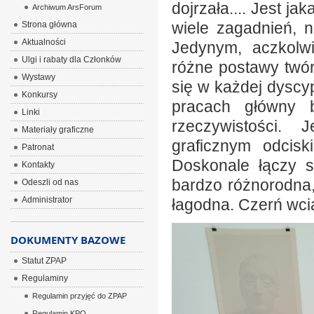
dojrzała.... Jest ja
Archiwum ArsForum
wiele zagadnień, 
Strona główna
Aktualności
Jedynym, aczkolw
Ulgi i rabaty dla Członków
różne postawy twórc
Wystawy
się w każdej dyscyp
Konkursy
pracach główny bu
Linki
rzeczywistości. 
Materiały graficzne
graficznym odcisk
Patronat
Doskonale łączy s
Kontakty
bardzo różnorodna,
Odeszli od nas
Administrator
łagodna. Czerń wci
DOKUMENTY BAZOWE
Statut ZPAP
Regulaminy
Regulamin przyjęć do ZPAP
Regulamin KPO