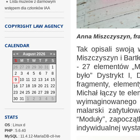
Lista muzeów z darmowym
wstępem dla członków IAA
COPYRIGHT LAW AGENCY
Anna Miszczyszyn, fra
CALENDAR
Tak opisali swoją 
«
<
August
2026
>
»
Miszczyszyn i Bart
S
M
T
W
T
F
S
- 27 elementów „Mi
26
27
28
29
30
31
1
2
3
4
5
6
7
8
było” Dystrykt I, D
9
10
11
12
13
14
15
fragmenty, element
17
18
19
20
21
22
16
Michał łączy te el
23
24
25
26
27
28
29
30
31
1
2
3
4
5
wyimaginowanego m
malarski zatytuło
STATS
“Moduły”, zapoczą
OS
: Linux d
indywidualnej wyst
PHP
: 5.6.40
MySQL
: 11.4.12-MariaDB-cll-lve