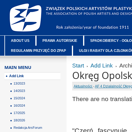
ABOUT US
PRAWA AUTORSKIE
SPADKOBIERCY - OGŁO
REGULAMIN PRZYJĘĆ DO ZPAP
ULGI i RABATY DLA CZŁONK
Start
Add Link
Arch
MAIN MENU
Okręg Opolsk
Add Link
13/2023
Aktualności
-
AF 4 Działalność Okr
14/2023
There are no translat
15/2024
16/2024
17/2025
18/2026
Redakcja ArsForum
"Czerń fascynuje