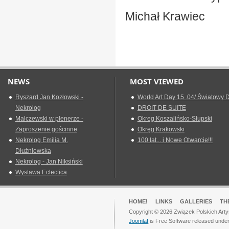
Michał Krawiec
NEWS
MOST VIEWED
Ryszard Jan Kozłowski -
World Art Day 15 .04/ Światowy D
Nekrolog
DROIT DE SUITE
Malczewski w plenerze -
Okreg Koszalińsko-Słupski
Zaproszenie gościnne
Okręg Krakowski
Nekrolog Emilia M.
100 lat... i Nowe Otwarcie!!!
Dłużniewska
Nekrolog - Jan Niksiński
Wystawa Eclectica
HOME!
LINKS
GALLERIES
TH
Copyright © 2026 Związek Polskich Arty
Joomla!
is Free Software released unde