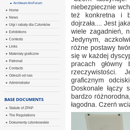
Archiwum ArsForum
niebezpiecznie wch
Home
też konkretna i b
News
dojrzała.... Jest ja
Ulgi i rabaty dla Członków
wiele zagadnień, 
Exhibitions
Jedynym, aczkolw
Contests
różne postawy twórc
Links
Materiały graficzne
się w każdej dyscyp
Patronat
pracach główny bu
Contacts
rzeczywistości. 
Odeszli od nas
graficznym odcisk
Administrator
Doskonale łączy s
bardzo różnorodna,
BASE DOCUMENTS
łagodna. Czerń wci
Statute of ZPAP
The Regulations
Dokumenty członkowskie