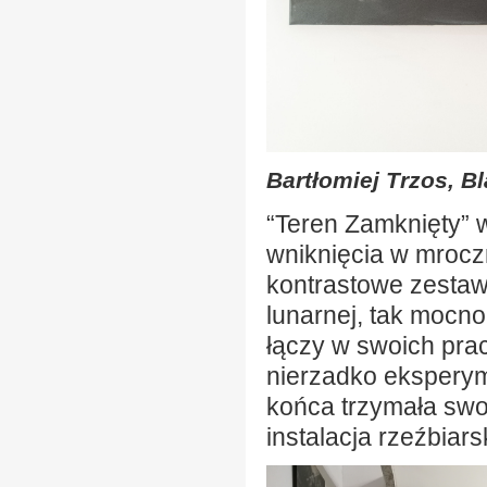
Bartłomiej Trzos, B
“Teren Zamknięty” 
wniknięcia w mrocz
kontrastowe zestaw
lunarnej, tak mocno
łączy w swoich prac
nierzadko ekspery
końca trzymała swoj
instalacja rzeźbiars