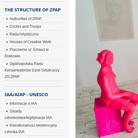
THE STRUCTURE OF ZPAP
Authorities of ZPAP
Circles and Troops
Rada Artystyczna
Houses of Creative Work
Pracownie ul. Emaus w
Krakowie
Ogólnopolska Rada
Konserwatorów Dzieł Sztuki przy
ZG ZPAP
IAA/AIAP - UNESCO
Informacje o IAA
Zasady
członkostwa/legitymacje IAA
Kwestionariusz ewidencyjny
członka IAA