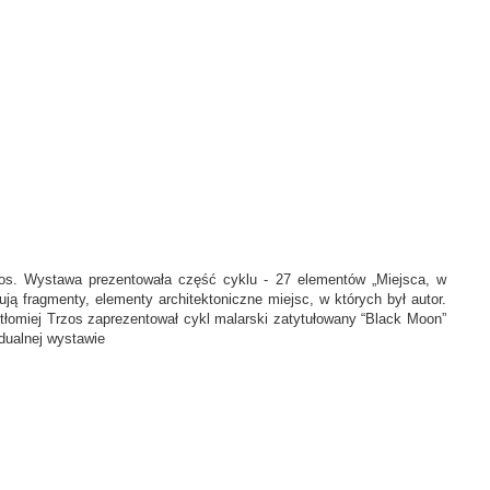
rzos. Wystawa prezentowała część cyklu - 27 elementów „Miejsca, w
ntują fragmenty, elementy architektoniczne miejsc, w których był autor.
tłomiej Trzos zaprezentował cykl malarski zatytułowany “Black Moon”
dualnej wystawie