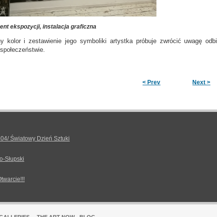
nt ekspozycji, instalacja graficzna
 kolor i zestawienie jego symboliki artystka próbuje zwrócić uwagę odbio
społeczeństwie.
< Prev
Next >
.04/ Światowy Dzień Sztuki
o-Słupski
Otwarcie!!!