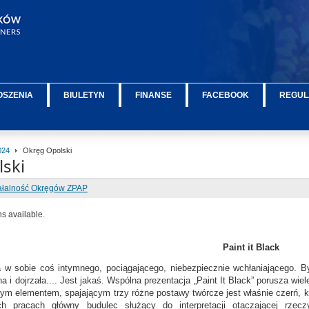
OSZENIA
BIULETYN
FINANSE
FACEBOOK
REGUL
024
Okręg Opolski
ski
ałalność Okręgów ZPAP
ns available.
Paint it Black
 w sobie coś intymnego, pociągającego, niebezpiecznie wchłaniającego. B
a i dojrzała.... Jest jakaś. Wspólna prezentacja „Paint It Black” porusza w
m elementem, spajającym trzy różne postawy twórcze jest właśnie czerń, któr
h pracach główny budulec służący do interpretacji otaczającej rzecz