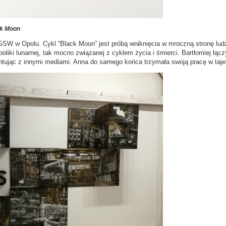
ck Moon
GSW w Opolu. Cykl “Black Moon” jest próbą wniknięcia w mroczną stronę lud
oliki lunarnej, tak mocno związanej z cyklem życia i śmierci. Bartłomiej łąc
ując z innymi mediami. Anna do samego końca trzymała swoją pracę w tajemni