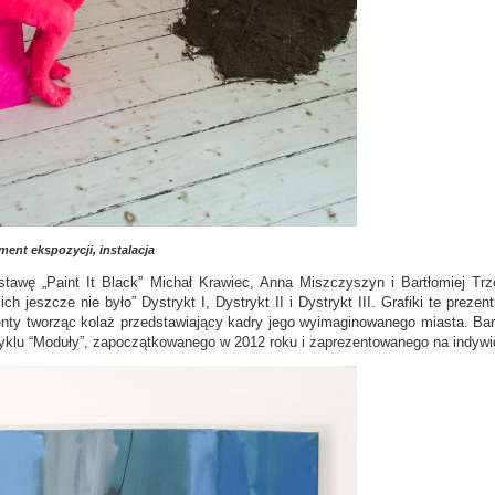
ent ekspozycji, instalacja
stawę „Paint It Black” Michał Krawiec, Anna Miszczyszyn i Bartłomiej T
ich jeszcze nie było” Dystrykt I, Dystrykt II i Dystrykt III. Grafiki te preze
enty tworząc kolaż przedstawiający kadry jego wyimaginowanego miasta. Bar
cyklu “Moduły”, zapoczątkowanego w 2012 roku i zaprezentowanego na indywi