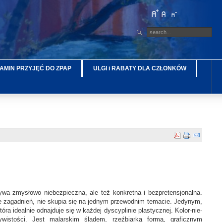
AMIN PRZYJĘĆ DO ZPAP
ULGI i RABATY DLA CZŁONKÓW
ywa zmysłowo niebezpieczna, ale też konkretna i bezpretensjonalna.
iele zagadnień, nie skupia się na jednym przewodnim temacie. Jedynym,
a idealnie odnajduje się w każdej dyscyplinie plastycznej. Kolor-nie-
ywistości. Jest malarskim śladem, rzeźbiarką formą, graficznym