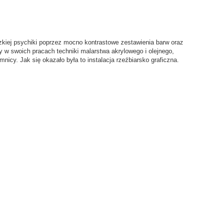
zkiej psychiki poprzez mocno kontrastowe zestawienia barw oraz
zy w swoich pracach techniki malarstwa akrylowego i olejnego,
cy. Jak się okazało była to instalacja rzeźbiarsko graficzna.