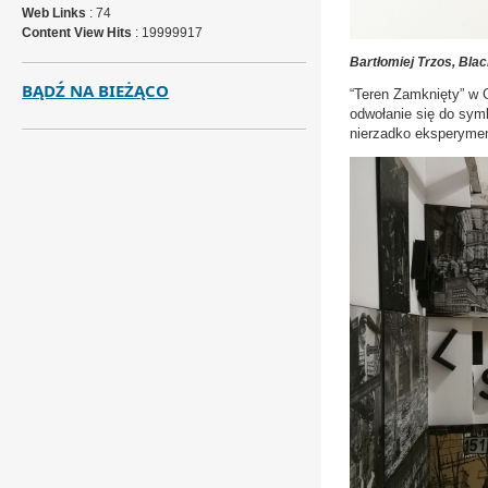
Web Links
: 74
Content View Hits
: 19999917
Bartłomiej Trzos, Bla
BĄDŹ NA BIEŻĄCO
“Teren Zamknięty” w 
odwołanie się do symb
nierzadko eksperyment