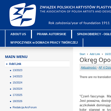
ABOUT US
PRAWA AUTORSKIE
SPADKOBIERCY - OGŁ
WYPOCZYNEK w DOMACH PRACY TWÓRCZEJ
Start
Add Link
16/2
MAIN MENU
Okręg Opol
Add Link
Aktualności
-
AF 4 Dzi
13/2023
14/2023
There are no translatio
15/2024
16/2024
17/2025
"Czerń fascynuje. Ma
Jest poważna, dostojn
18/2026
aczkolwiek dominujący
Redakcja ArsForum
kolor stanowi w tyc