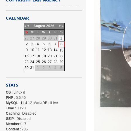
CALENDAR
«
<
August
2026
>
»
S
M
T
W
T
F
S
26
27
28
29
30
31
1
2
3
4
5
6
7
8
9
10
11
12
13
14
15
16
17
18
19
20
21
22
23
24
25
26
27
28
29
30
31
1
2
3
4
5
STATS
OS
: Linux d
PHP
: 5.6.40
MySQL
: 11.4.12-MariaDB-cll-lve
Time
: 00:20
Caching
: Disabled
GZIP
: Disabled
Members
: 7
Content
: 786