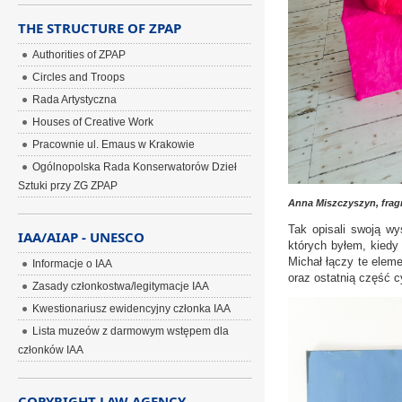
THE STRUCTURE OF ZPAP
Authorities of ZPAP
Circles and Troops
Rada Artystyczna
Houses of Creative Work
Pracownie ul. Emaus w Krakowie
Ogólnopolska Rada Konserwatorów Dzieł
Sztuki przy ZG ZPAP
Anna Miszczyszyn, fragm
Tak opisali swoją wy
IAA/AIAP - UNESCO
których byłem, kiedy 
Michał łączy te elem
Informacje o IAA
oraz ostatnią część 
Zasady członkostwa/legitymacje IAA
Kwestionariusz ewidencyjny członka IAA
Lista muzeów z darmowym wstępem dla
członków IAA
COPYRIGHT LAW AGENCY