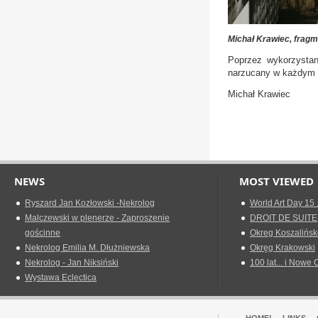
Michał Krawiec, fragme
Poprzez wykorzystany
narzucany w każdym 
Michał Krawiec
NEWS
MOST VIEWED
Ryszard Jan Kozłowski -Nekrolog
World Art Day 15 
Malczewski w plenerze - Zaproszenie
DROIT DE SUITE
gościnne
Okreg Koszalińsk
Nekrolog Emilia M. Dłużniewska
Okręg Krakowski
Nekrolog - Jan Niksiński
100 lat... i Nowe 
Wystawa Eclectica