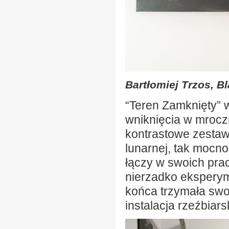
Bartłomiej Trzos, B
“Teren Zamknięty” 
wniknięcia w mrocz
kontrastowe zestaw
lunarnej, tak mocno
łączy w swoich prac
nierzadko ekspery
końca trzymała swoj
instalacja rzeźbiars