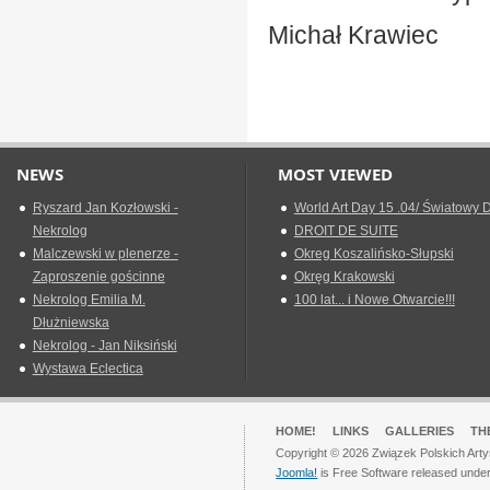
Michał Krawiec
NEWS
MOST VIEWED
Ryszard Jan Kozłowski -
World Art Day 15 .04/ Światowy D
Nekrolog
DROIT DE SUITE
Malczewski w plenerze -
Okreg Koszalińsko-Słupski
Zaproszenie gościnne
Okręg Krakowski
Nekrolog Emilia M.
100 lat... i Nowe Otwarcie!!!
Dłużniewska
Nekrolog - Jan Niksiński
Wystawa Eclectica
HOME!
LINKS
GALLERIES
TH
Copyright © 2026 Związek Polskich Arty
Joomla!
is Free Software released unde