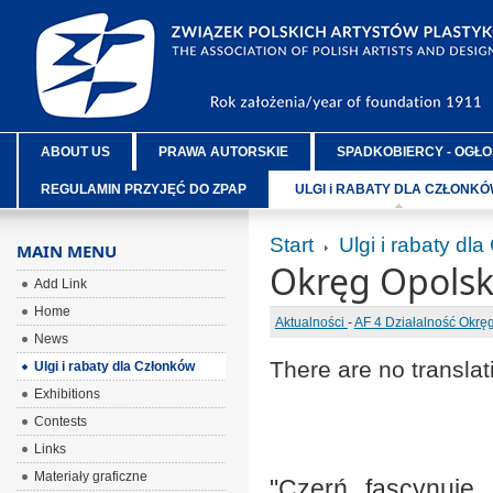
ABOUT US
PRAWA AUTORSKIE
SPADKOBIERCY - OGŁO
REGULAMIN PRZYJĘĆ DO ZPAP
ULGI i RABATY DLA CZŁONK
Start
Ulgi i rabaty dl
MAIN MENU
Okręg Opolsk
Add Link
Home
Aktualności
-
AF 4 Działalność Okr
News
There are no translat
Ulgi i rabaty dla Członków
Exhibitions
Contests
Links
Materiały graficzne
"Czerń fascynuje