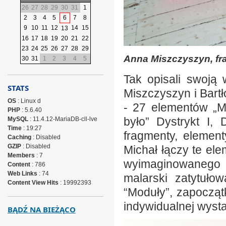
26
27
28
29
30
31
1
2
3
4
5
6
7
8
9
10
11
12
14
15
13
16
17
18
19
20
21
22
23
24
25
26
27
28
29
Anna Miszczyszyn, fra
30
31
1
2
3
4
5
Tak opisali swoją 
STATS
Miszczyszyn i Bart
OS
: Linux d
- 27 elementów „Mi
PHP
: 5.6.40
było” Dystrykt I, D
MySQL
: 11.4.12-MariaDB-cll-lve
Time
: 19:27
fragmenty, element
Caching
: Disabled
GZIP
: Disabled
Michał łączy te el
Members
: 7
wyimaginowanego m
Content
: 786
Web Links
: 74
malarski zatytuło
Content View Hits
: 19992393
“Moduły”, zapoczą
indywidualnej wyst
BĄDŹ NA BIEŻĄCO