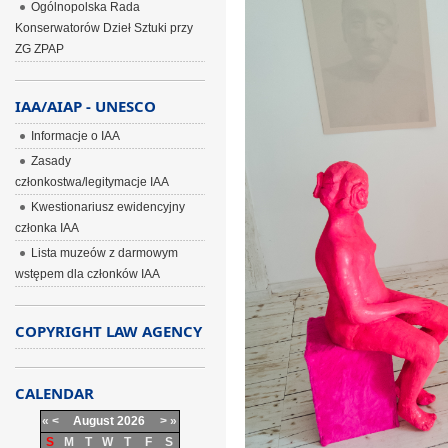
Ogólnopolska Rada
Konserwatorów Dzieł Sztuki przy
ZG ZPAP
IAA/AIAP - UNESCO
Informacje o IAA
Zasady
członkostwa/legitymacje IAA
Kwestionariusz ewidencyjny
członka IAA
Lista muzeów z darmowym
wstępem dla członków IAA
COPYRIGHT LAW AGENCY
CALENDAR
«
<
August
2026
>
»
S
M
T
W
T
F
S