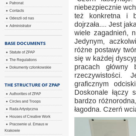
Patronat
niebezpiecznie wch
Contacts
też konkretna i b
Odeszli od nas
dojrzała.... Jest ja
Administrator
wiele zagadnień, 
Jedynym, aczkolw
BASE DOCUMENTS
różne postawy twórc
Statute of ZPAP
się w każdej dyscyp
The Regulations
pracach główny bu
Dokumenty członkowskie
rzeczywistości. 
graficznym odcisk
THE STRUCTURE OF ZPAP
Doskonale łączy s
Authorities of ZPAP
bardzo różnorodna,
Circles and Troops
łagodna. Czerń wci
Rada Artystyczna
Houses of Creative Work
Pracownie ul. Emaus w
Krakowie