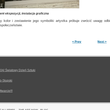
nt ekspozycji, instalacja graficzna
 kolor i zestawienie jego symboliki artystka próbuje zwrócić uwagę odbio
społeczeństwie.
< Prev
Next >
.04/ Światowy Dzień Sztuki
o-Słupski
Otwarcie!!!