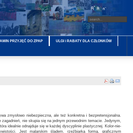
AMIN PRZYJĘĆ DO ZPAP
ULGI i RABATY DLA CZŁONKÓW
ywa zmysłowo niebezpieczna, ale też konkretna i bezpretensjonalna.
iele zagadnień, nie skupia się na jednym przewodnim temacie. Jedynym,
a idealnie odnajduje się w każdej dyscyplinie plastycznej. Kolor-nie-
ywistości. Jest malarskim śladem, rzeźbiarką formą, graficznym