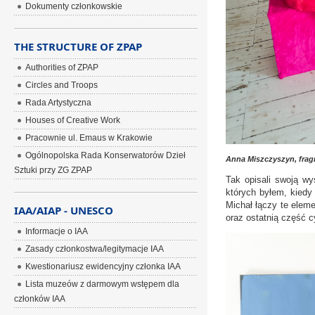
Dokumenty członkowskie
THE STRUCTURE OF ZPAP
Authorities of ZPAP
Circles and Troops
Rada Artystyczna
Houses of Creative Work
Pracownie ul. Emaus w Krakowie
Ogólnopolska Rada Konserwatorów Dzieł
Anna Miszczyszyn, fragm
Sztuki przy ZG ZPAP
Tak opisali swoją wy
których byłem, kiedy 
Michał łączy te elem
IAA/AIAP - UNESCO
oraz ostatnią część 
Informacje o IAA
Zasady członkostwa/legitymacje IAA
Kwestionariusz ewidencyjny członka IAA
Lista muzeów z darmowym wstępem dla
członków IAA