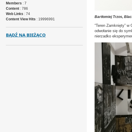
Members
: 7
Content
: 786
Web Links
: 74
Bartłomiej Trzos, Bla
Content View Hits
: 19996991
“Teren Zamknięty” w 
odwołanie się do symb
BĄDŹ NA BIEŻĄCO
nierzadko eksperyment