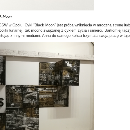
ck Moon
GSW w Opolu. Cykl “Black Moon” jest próbą wniknięcia w mroczną stronę lud
oliki lunarnej, tak mocno związanej z cyklem życia i śmierci. Bartłomiej łąc
ując z innymi mediami. Anna do samego końca trzymała swoją pracę w tajemni