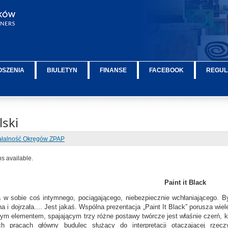
OSZENIA
BIULETYN
FINANSE
FACEBOOK
REGUL
ski
ałalność Okręgów ZPAP
ns available.
Paint it Black
 w sobie coś intymnego, pociągającego, niebezpiecznie wchłaniającego. B
a i dojrzała.... Jest jakaś. Wspólna prezentacja „Paint It Black” porusza w
m elementem, spajającym trzy różne postawy twórcze jest właśnie czerń, któr
h pracach główny budulec służący do interpretacji otaczającej rzecz