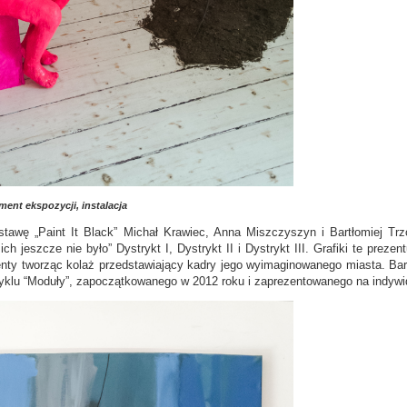
ent ekspozycji, instalacja
stawę „Paint It Black” Michał Krawiec, Anna Miszczyszyn i Bartłomiej T
ich jeszcze nie było” Dystrykt I, Dystrykt II i Dystrykt III. Grafiki te preze
enty tworząc kolaż przedstawiający kadry jego wyimaginowanego miasta. Bar
cyklu “Moduły”, zapoczątkowanego w 2012 roku i zaprezentowanego na indywi