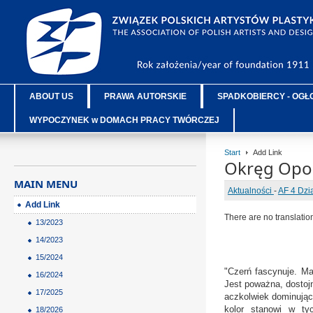
ABOUT US
PRAWA AUTORSKIE
SPADKOBIERCY - OGŁ
WYPOCZYNEK w DOMACH PRACY TWÓRCZEJ
Start
Add Link
Okręg Opol
MAIN MENU
Aktualności
-
AF 4 Dzi
Add Link
There are no translatio
13/2023
14/2023
15/2024
"Czerń fascynuje. Ma
16/2024
Jest poważna, dostojn
17/2025
aczkolwiek dominujący
kolor stanowi w tyc
18/2026