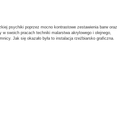
zkiej psychiki poprzez mocno kontrastowe zestawienia barw oraz
zy w swoich pracach techniki malarstwa akrylowego i olejnego,
cy. Jak się okazało była to instalacja rzeźbiarsko graficzna.