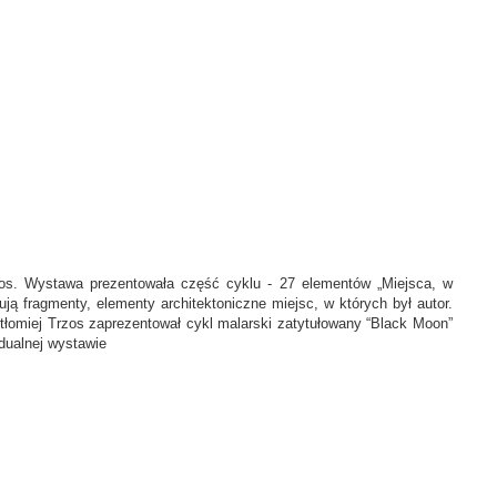
rzos. Wystawa prezentowała część cyklu - 27 elementów „Miejsca, w
ntują fragmenty, elementy architektoniczne miejsc, w których był autor.
tłomiej Trzos zaprezentował cykl malarski zatytułowany “Black Moon”
dualnej wystawie