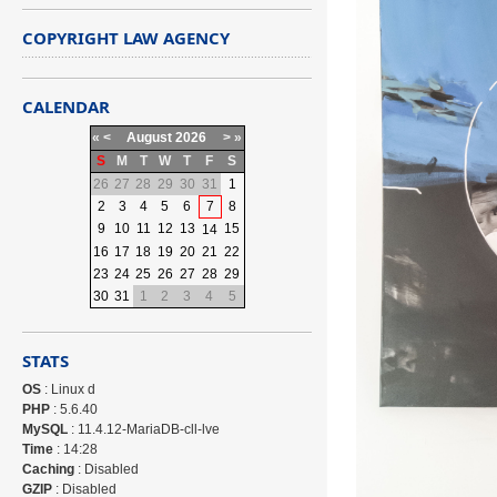
COPYRIGHT LAW AGENCY
CALENDAR
«
<
August
2026
>
»
S
M
T
W
T
F
S
26
27
28
29
30
31
1
2
3
4
5
6
7
8
9
10
11
12
13
15
14
16
17
18
19
20
21
22
23
24
25
26
27
28
29
30
31
1
2
3
4
5
STATS
OS
: Linux d
PHP
: 5.6.40
MySQL
: 11.4.12-MariaDB-cll-lve
Time
: 14:28
Caching
: Disabled
GZIP
: Disabled