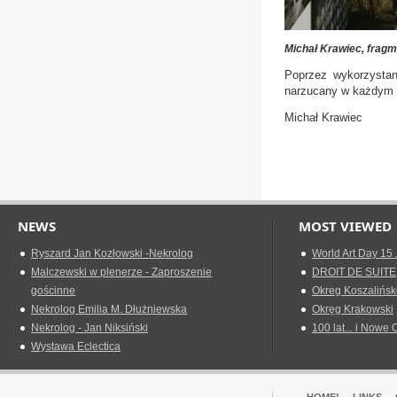
Michał Krawiec, fragme
Poprzez wykorzystany
narzucany w każdym 
Michał Krawiec
NEWS
MOST VIEWED
Ryszard Jan Kozłowski -Nekrolog
World Art Day 15 
Malczewski w plenerze - Zaproszenie
DROIT DE SUITE
gościnne
Okreg Koszalińsk
Nekrolog Emilia M. Dłużniewska
Okręg Krakowski
Nekrolog - Jan Niksiński
100 lat... i Nowe 
Wystawa Eclectica