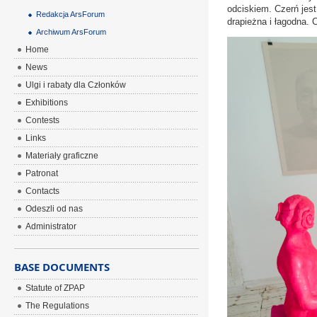
odciskiem. Czerń jes
Redakcja ArsForum
drapieżna i łagodna. 
Archiwum ArsForum
Home
News
Ulgi i rabaty dla Członków
Exhibitions
Contests
Links
Materiały graficzne
Patronat
Contacts
Odeszli od nas
Administrator
BASE DOCUMENTS
Statute of ZPAP
The Regulations