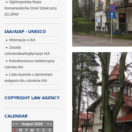
Ogólnopolska Rada
Konserwatorów Dzieł Sztuki przy
ZG ZPAP
IAA/AIAP - UNESCO
Informacje o IAA
Zasady
członkostwa/legitymacje IAA
Kwestionariusz ewidencyjny
członka IAA
Lista muzeów z darmowym
wstępem dla członków IAA
COPYRIGHT LAW AGENCY
CALENDAR
«
<
August
2026
>
»
S
M
T
W
T
F
S