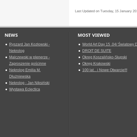
Last Updated on Tuesday, 15 January 20
NEWS
MOST VIEWED
Ryszard Jan Kozłowski -
World Art Day 15 .04/ Światowy D
Nekrolog
DROIT DE SUITE
Malczewski w plenerze -
Okreg Koszalińsko-Słupski
Zaproszenie gościnne
Okręg Krakowski
Nekrolog Emilia M.
100 lat... i Nowe Otwarcie!!!
Dłużniewska
Nekrolog - Jan Niksiński
Wystawa Eclectica