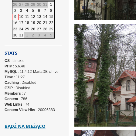
26
27
28
29
30
31
1
2
3
4
5
6
7
8
9
10
11
12
13
14
15
17
18
19
20
21
22
16
23
24
25
26
27
28
29
30
31
1
2
3
4
5
STATS
OS
: Linux d
PHP
: 5.6.40
MySQL
: 11.4.12-MariaDB-cll-lve
Time
: 11:27
Caching
: Disabled
GZIP
: Disabled
Members
: 7
Content
: 786
Web Links
: 74
Content View Hits
: 20006383
BĄDŹ NA BIEŻĄCO