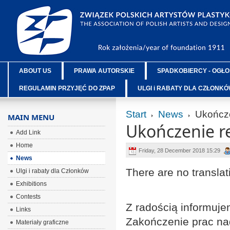
ABOUT US
PRAWA AUTORSKIE
SPADKOBIERCY - OGŁO
REGULAMIN PRZYJĘĆ DO ZPAP
ULGI i RABATY DLA CZŁONK
Start
News
Ukończe
MAIN MENU
Ukończenie r
Add Link
Home
Friday, 28 December 2018 15:29
News
There are no translat
Ulgi i rabaty dla Członków
Exhibitions
Contests
Z radością informuj
Links
Zakończenie prac na
Materiały graficzne