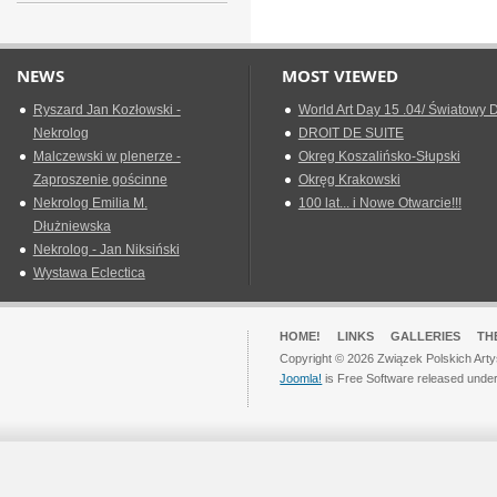
NEWS
MOST VIEWED
Ryszard Jan Kozłowski -
World Art Day 15 .04/ Światowy D
Nekrolog
DROIT DE SUITE
Malczewski w plenerze -
Okreg Koszalińsko-Słupski
Zaproszenie gościnne
Okręg Krakowski
Nekrolog Emilia M.
100 lat... i Nowe Otwarcie!!!
Dłużniewska
Nekrolog - Jan Niksiński
Wystawa Eclectica
HOME!
LINKS
GALLERIES
TH
Copyright © 2026 Związek Polskich Arty
Joomla!
is Free Software released unde