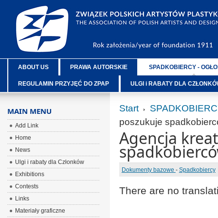
ABOUT US
PRAWA AUTORSKIE
SPADKOBIERCY - OGŁO
REGULAMIN PRZYJĘĆ DO ZPAP
ULGI i RABATY DLA CZŁONK
Start
SPADKOBIERC
MAIN MENU
poszukuje spadkobierc
Add Link
Agencja krea
Home
spadkobiercó
News
Ulgi i rabaty dla Członków
Dokumenty bazowe
-
Spadkobiercy
Exhibitions
Contests
There are no translat
Links
Materiały graficzne