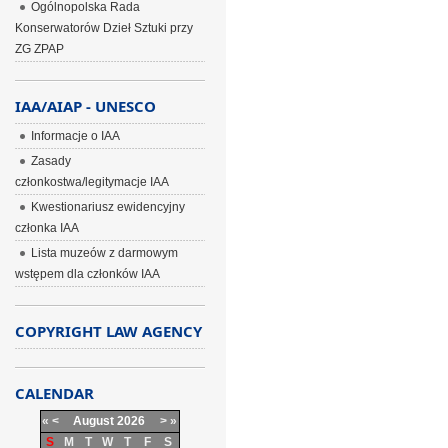
Ogólnopolska Rada
Konserwatorów Dzieł Sztuki przy
ZG ZPAP
IAA/AIAP - UNESCO
Informacje o IAA
Zasady
członkostwa/legitymacje IAA
Kwestionariusz ewidencyjny
członka IAA
Lista muzeów z darmowym
wstępem dla członków IAA
COPYRIGHT LAW AGENCY
CALENDAR
«
<
August
2026
>
»
S
M
T
W
T
F
S