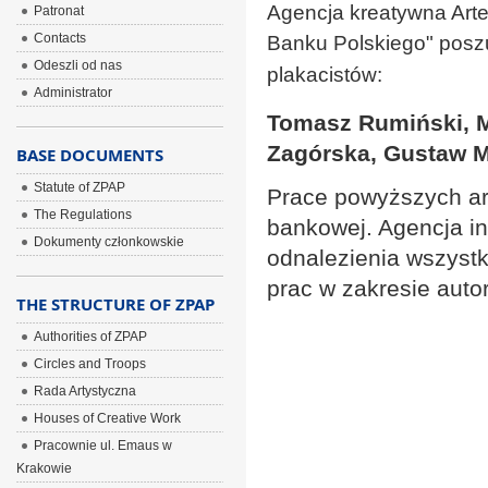
Agencja kreatywna Arte
Patronat
Contacts
Banku Polskiego" posz
Odeszli od nas
plakacistów:
Administrator
Tomasz Rumiński, M
Zagórska, Gustaw 
BASE DOCUMENTS
Statute of ZPAP
Prace powyższych art
The Regulations
bankowej. Agencja in
Dokumenty członkowskie
odnalezienia wszyst
prac w zakresie auto
THE STRUCTURE OF ZPAP
Authorities of ZPAP
Circles and Troops
Rada Artystyczna
Houses of Creative Work
Pracownie ul. Emaus w
Krakowie