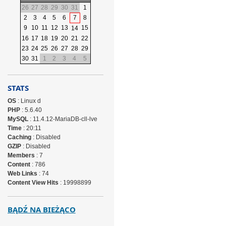
26
27
28
29
30
31
1
2
3
4
5
6
7
8
9
10
11
12
13
15
14
16
17
18
19
20
21
22
23
24
25
26
27
28
29
30
31
1
2
3
4
5
STATS
OS
: Linux d
PHP
: 5.6.40
MySQL
: 11.4.12-MariaDB-cll-lve
Time
: 20:11
Caching
: Disabled
GZIP
: Disabled
Members
: 7
Content
: 786
Web Links
: 74
Content View Hits
: 19998899
BĄDŹ NA BIEŻĄCO