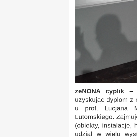
zeNONA cyplik – o
uzyskując dyplom z m
u prof. Lucjana M
Lutomskiego. Zajmuje
(obiekty, instalacje
udział w wielu wys