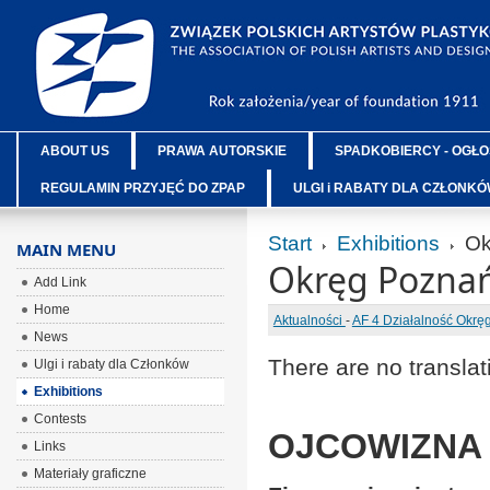
ABOUT US
PRAWA AUTORSKIE
SPADKOBIERCY - OGŁO
REGULAMIN PRZYJĘĆ DO ZPAP
ULGI i RABATY DLA CZŁONK
Start
Exhibitions
Ok
MAIN MENU
Okręg Poznań
Add Link
Home
Aktualności
-
AF 4 Działalność Okr
News
There are no translat
Ulgi i rabaty dla Członków
Exhibitions
Contests
OJCOWIZNA z
Links
Materiały graficzne