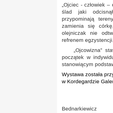
„Ojciec - człowiek –
ślad jaki odcisn
przypominają tere
zamienia się córkę
olejniczak nie odt
refrenem egzystencji
„Ojcowizna”
staw
początek w indywid
stanowiącym podstaw
Wystawa została prz
w Kordegardzie Gale
Agni
Bednarkiewicz