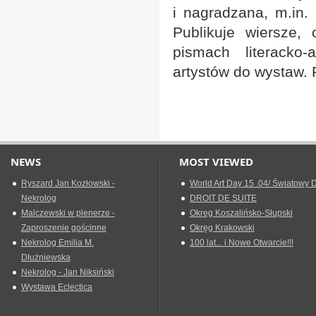
i nagradzana, m.in. 
Publikuje wiersze,
pismach literacko-
artystów do wystaw. P
NEWS
MOST VIEWED
Ryszard Jan Kozłowski -
World Art Day 15 .04/ Światowy D
Nekrolog
DROIT DE SUITE
Malczewski w plenerze -
Okreg Koszalińsko-Słupski
Zaproszenie gościnne
Okręg Krakowski
Nekrolog Emilia M.
100 lat... i Nowe Otwarcie!!!
Dłużniewska
Nekrolog - Jan Niksiński
Wystawa Eclectica