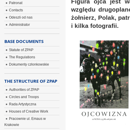
Figura ojca jest 
Patronat
względu drugoplan
Contacts
żołnierz, Polak, pat
Odeszli od nas
i kilka fotografii.
Administrator
BASE DOCUMENTS
Statute of ZPAP
The Regulations
Dokumenty członkowskie
THE STRUCTURE OF ZPAP
Authorities of ZPAP
Circles and Troops
Rada Artystyczna
Houses of Creative Work
Pracownie ul. Emaus w
Krakowie