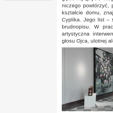
niczego powtórzyć, p
kształcie domu, zna
Cyplika. Jego list –
brudnopisu. W pracy
artystyczna interwe
głosu Ojca, ulotnej a