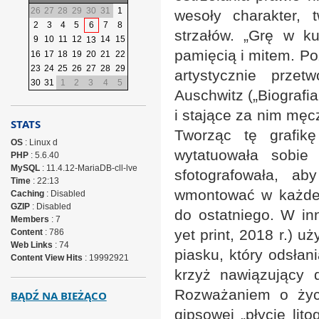
26
27
28
29
30
31
1
wesoły charakter,
2
3
4
5
6
7
8
strzałów. „Grę w k
9
10
11
12
14
15
13
pamięcią i mitem. Po
16
17
18
19
20
21
22
23
24
25
26
27
28
29
artystycznie prze
30
31
1
2
3
4
5
Auschwitz („Biografia
i stające za nim mę
STATS
Tworząc tę grafik
OS
: Linux d
wytatuowała sobie
PHP
: 5.6.40
MySQL
: 11.4.12-MariaDB-cll-lve
sfotografowała, a
Time
: 22:13
wmontować w każde w
Caching
: Disabled
GZIP
: Disabled
do ostatniego. W in
Members
: 7
yet print, 2018 r.) u
Content
: 786
Web Links
: 74
piasku, który odsłan
Content View Hits
: 19992921
krzyż nawiązujący 
Rozważaniem o życi
BĄDŹ NA BIEŻĄCO
gipsowej „płycie lit