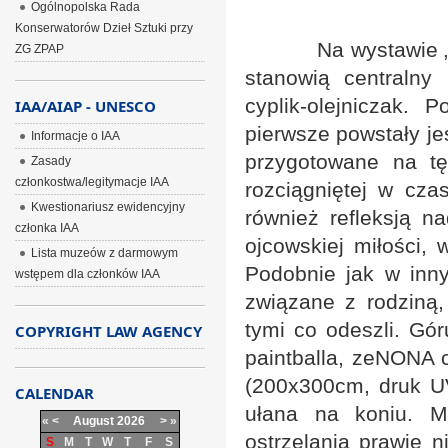
Ogólnopolska Rada
Konserwatorów Dzieł Sztuki przy
Na wystawie „Ojcow
ZG ZPAP
stanowią centraln
cyplik-olejniczak.
IAA/AIAP - UNESCO
pierwsze powstały je
Informacje o IAA
przygotowane na t
Zasady
członkostwa/legitymacje IAA
rozciągniętej w czas
Kwestionariusz ewidencyjny
również refleksją 
członka IAA
ojcowskiej miłości, 
Lista muzeów z darmowym
Podobnie jak w inny
wstępem dla członków IAA
związane z rodziną
tymi co odeszli. Gór
COPYRIGHT LAW AGENCY
paintballa, zeNONA c
(200x300cm, druk UV
CALENDAR
ułana na koniu. M
«
<
August
2026
>
»
ostrzelania prawie n
S
M
T
W
T
F
S