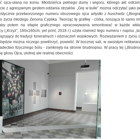
ć ojca-ułana na koniu. Młodzieńca pełnego dumy i wigoru, którego akt ostrzel
ęcie z agresywnym gestem oddania strzałów. „Grę w kulki” można odczytać jako pe
tystycznie przetworzonego numeru obozowego ojca artystki z Auschwitz („Biograf
 życia młodego Zenona Cyplika. Tworząc tę grafikę - córka, nosząca to samo i
, aby potem na etapie graficznego opracowywania wmontować w każde wkłuci
y („Krzyż”, 160x160cm, yet print, 2018 r.) użyła również tego numeru i napisu „t
iązujący do tradycji funeralnych i odznaczeń wojskowych. Rozważaniem o życiu ojca
e będzie można niczego powtórzyć, powielić. W bocznej sali, w swoistym relikwiar
iadectwo fizycznego bólu - zamknięty na stronie brudnopisu. W pracy tej („Brudnopis”
 głosu Ojca, ulotnej ale realnej obecności.