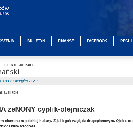
OSZENIA
BIULETYN
FINANSE
FACEBOOK
REGUL
Terms of Gold Badge
nański
ałalność Okręgów ZPAP
ns available.
 zeNONY cyplik-olejniczak
ym elementem polskiej kultury. Z jakiegoś względu drugoplanowym. Ojciec to n
ice i kilka fotografii.