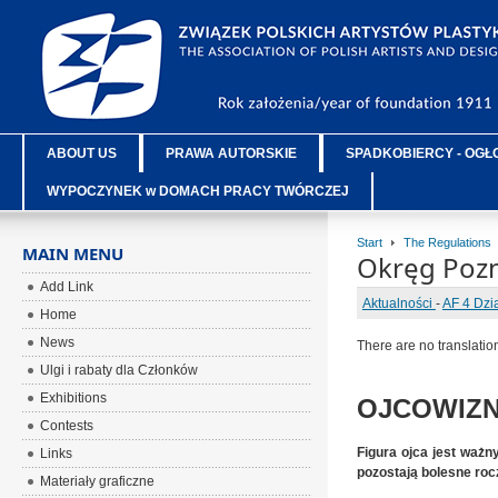
ABOUT US
PRAWA AUTORSKIE
SPADKOBIERCY - OGŁ
WYPOCZYNEK w DOMACH PRACY TWÓRCZEJ
Start
The Regulations
MAIN MENU
Okręg Poz
Add Link
Aktualności
-
AF 4 Dzi
Home
News
There are no translatio
Ulgi i rabaty dla Członków
Exhibitions
OJCOWIZNA
Contests
Figura ojca jest ważn
Links
pozostają bolesne roczn
Materiały graficzne