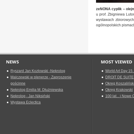
zeNONA cyplik – olejn
u prof. Zbigniewa Luto
wystawach zbiorowych 
ogólnopolskich pismach 
NEWS
MOST VIEWED
Ryszard Jan Kozłowski -Nekrolog
World Art Day 15 
Malczewski w plenerze - Zaproszenie
DROIT DE SUITE
gościnne
Okreg Koszalińsk
Nekrolog Emilia M. Dłużniewska
Okręg Krakowski
Nekrolog - Jan Niksiński
100 lat... i Nowe 
Wystawa Eclectica