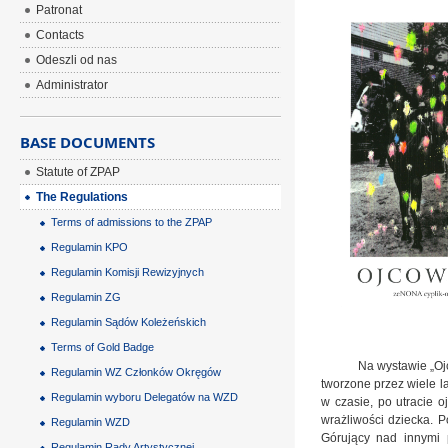
Patronat
Contacts
Odeszli od nas
Administrator
BASE DOCUMENTS
Statute of ZPAP
The Regulations
Terms of admissions to the ZPAP
Regulamin KPO
Regulamin Komisji Rewizyjnych
Regulamin ZG
Regulamin Sądów Koleżeńskich
Terms of Gold Badge
Na wystawie „Ojcowizn
Regulamin WZ Członków Okręgów
tworzone przez wiele l
Regulamin wyboru Delegatów na WZD
w czasie, po utracie o
wrażliwości dziecka. 
Regulamin WZD
Górujący nad innymi p
Regulamin Rady Artystycznej