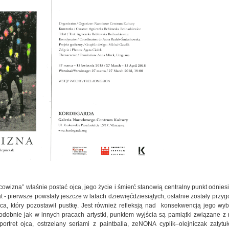
a” właśnie postać ojca, jego życie i śmierć stanowią centralny punkt odniesi
at - pierwsze powstały jeszcze w latach dziewięćdziesiątych, ostatnie zostały prz
jca, który pozostawił pustkę. Jest również refleksją nad konsekwencją jego wyb
Podobnie jak w innych pracach artystki, punktem wyjścia są pamiątki związane z
ortret ojca, ostrzelany seriami z paintballa, zeNONA cyplik–olejniczak zatyt