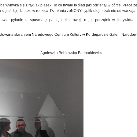
oba wymyka się z rąk jak piasek. To co trwałe to ślad jaki odcisnął w córce. Prac
 się córkę, dziecko w rodzica. Działania
zeNONY
cyplik-olejniczak nie odtwarzają 
awia pytanie o spuściznę pamięci zbiorowej, o jej początek w indywidua
otowana staraniem Narodowego Centrum Kultury w Kordegardzie Galerii Narodow
zka Bebłowska Bednarkiewicz