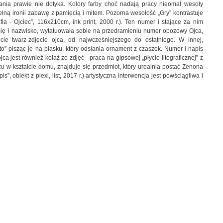
ania prawie nie dotyka. Kolory farby choć nadają pracy nieomal wesoły
łną ironii zabawę z pamięcią i mitem. Pozorna wesołość „Gry” kontrastuje
ia - Ojciec”, 116x210cm, ink print, 2000 r.). Ten numer i stające za nim
mię i nazwisko, wytatuowała sobie na przedramieniu numer obozowy Ojca,
e twarz-zdjęcie ojca, od najwcześniejszego do ostatniego. W innej,
ato” pisząc je na piasku, który odsłania ornament z czaszek. Numer i napis
 jest również kolaż ze zdjęć - praca na gipsowej „płycie litograficznej” z
zu w kształcie domu, znajduje się przedmiot, który urealnia postać Zenona
, obiekt z plexi, list, 2017 r.) artystyczna interwencja jest powściągliwa i