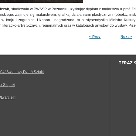
iczak
, studiowała w PWSSP w Poznaniu uzyskując dyplom z malarstwa u prof. Zdzi
mskiego. Zajmuje się malarstwem, grafiką, działaniami plastycznymi (obiekty, ins
w kraju i zagranicą. Uznana i nagradzana, m.in. stypendystka Ministra Kultury
literacko-artystycznych, regionalnych oraz w katalogach artystów do wystaw. Pisze 
< Prev
Next >
TERAZ 
.04/ Światowy Dzień Sztuki
o-Słupski
Otwarcie!!!