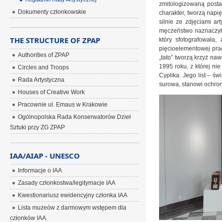
zmitologizowaną posta
Dokumenty członkowskie
charakter, tworzą napi
silnie ze zdjęciami ar
męczeństwo naznaczyło
THE STRUCTURE OF ZPAP
który sfotografowała
pięcioelementowej prac
Authorities of ZPAP
„tato” tworzą krzyż naw
1995 roku, z której ni
Circles and Troops
Cyplika. Jego list – św
Rada Artystyczna
surowa, stanowi ochronę
Houses of Creative Work
Pracownie ul. Emaus w Krakowie
Ogólnopolska Rada Konserwatorów Dzieł
Sztuki przy ZG ZPAP
IAA/AIAP - UNESCO
Informacje o IAA
Zasady członkostwa/legitymacje IAA
Kwestionariusz ewidencyjny członka IAA
Lista muzeów z darmowym wstępem dla
członków IAA