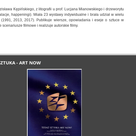
sława Kępińskiego, z litografii u prof. Lucjana Mianowskiego i drzeworytu
talacje, happeningi). Miała 23 wystawy indywidualne i brała udział w wielu
 (1991, 2013, 2017). Publikuje wiersze, opowiadania i eseje o sztuce w
scenariusze filmowe i realizuje autorskie filmy.
SZTUKA - ART NOW