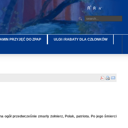
AMIN PRZYJĘĆ DO ZPAP
ULGI i RABATY DLA CZŁONKÓW
a ogół przedwcześnie zmarły żołnierz, Polak, patriota. Po jego śmierci