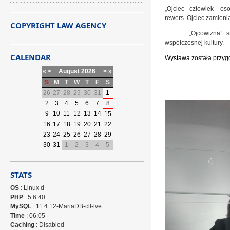
„Ojciec - człowiek – os
rewers. Ojciec zamienia
COPYRIGHT LAW AGENCY
„Ojcowizna”
st
współczesnej kultury.
CALENDAR
Wystawa została przyg
«
<
August
2026
>
»
S
M
T
W
T
F
S
Agnies
26
27
28
29
30
31
1
2
3
4
5
6
7
8
9
10
11
12
13
14
15
16
17
18
19
20
21
22
23
24
25
26
27
28
29
30
31
1
2
3
4
5
STATS
OS
: Linux d
PHP
: 5.6.40
MySQL
: 11.4.12-MariaDB-cll-lve
Time
: 06:05
Caching
: Disabled