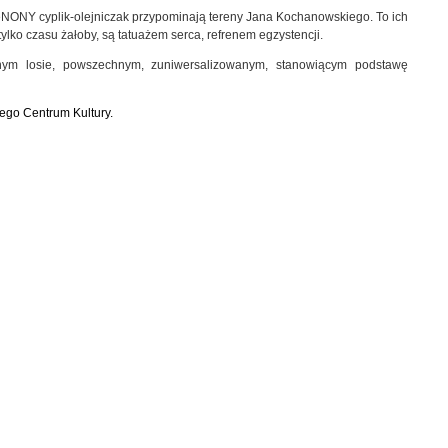
e zeNONY cyplik-olejniczak przypominają tereny Jana Kochanowskiego. To ich
tylko czasu żałoby, są tatuażem serca, refrenem egzystencji.
lnym losie, powszechnym, zuniwersalizowanym, stanowiącym podstawę
ego Centrum Kultury.