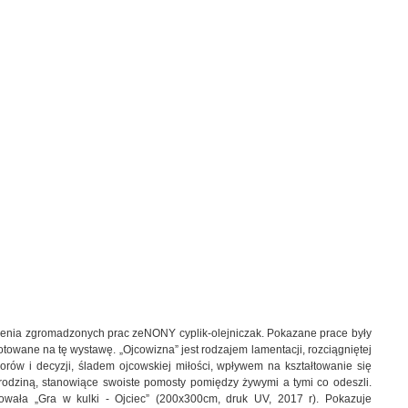
enia zgromadzonych prac zeNONY cyplik-olejniczak. Pokazane prace były
ygotowane na tę wystawę.
„Ojcowizna”
jest rodzajem lamentacji, rozciągniętej
orów i decyzji, śladem ojcowskiej miłości, wpływem na kształtowanie się
 rodziną, stanowiące swoiste pomosty pomiędzy żywymi a tymi co odeszli.
ułowała „Gra w kulki - Ojciec” (200x300cm, druk UV, 2017 r). Pokazuje