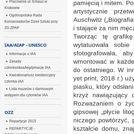
Pracownie ul. Emaus w
pamięcią i mitem. Po
Krakowie
artystycznie prze
Ogólnopolska Rada
Auschwitz („Biografia
Konserwatorów Dzieł Sztuki przy
i stające za nim mę
ZG ZPAP
Tworząc tę grafik
wytatuowała sobie
IAA/AIAP - UNESCO
sfotografowała, a
Informacje o IAA
wmontować w każde w
Zasady
członkostwa/legitymacje IAA
do ostatniego. W in
Kwestionariusz ewidencyjny
yet print, 2018 r.) u
członka IAA
piasku, który odsłan
Lista muzeów z darmowym
krzyż nawiązujący 
wstępem dla członków IAA
Rozważaniem o życi
gipsowej „płycie lit
OZZ
niczego powtórzyć, p
Repartycje 2015
kształcie domu, zna
REPARTYCJE -