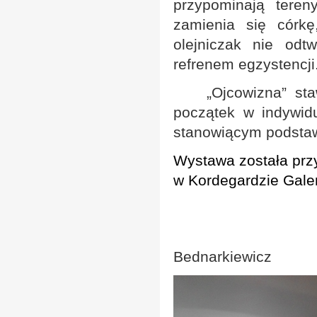
przypominają tere
zamienia się córkę
olejniczak nie odt
refrenem egzystencji
„Ojcowizna”
staw
początek w indywid
stanowiącym podstaw
Wystawa została prz
w Kordegardzie Gale
Agni
Bednarkiewicz