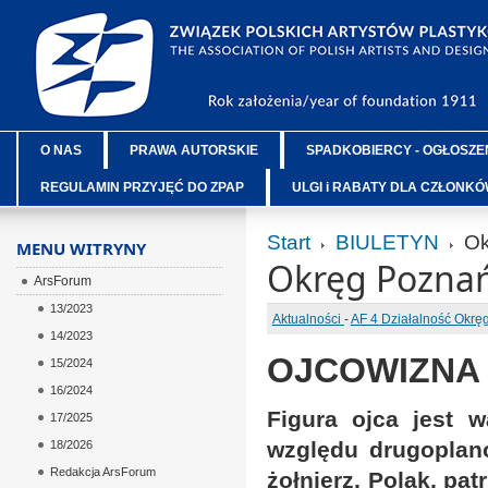
O NAS
PRAWA AUTORSKIE
SPADKOBIERCY - OGŁOSZE
REGULAMIN PRZYJĘĆ DO ZPAP
ULGI i RABATY DLA CZŁONK
Start
BIULETYN
Ok
MENU WITRYNY
Okręg Poznań
ArsForum
13/2023
Aktualności
-
AF 4 Działalność Okr
14/2023
OJCOWIZNA z
15/2024
16/2024
Figura ojca jest 
17/2025
względu drugoplan
18/2026
Redakcja ArsForum
żołnierz, Polak, pat