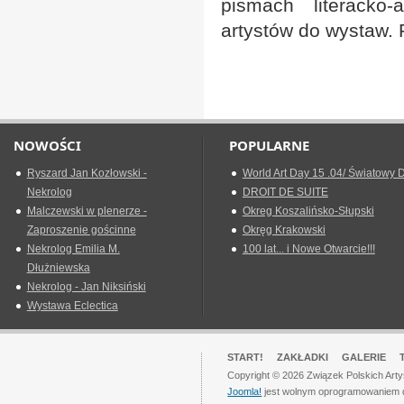
pismach literacko-
artystów do wystaw. P
NOWOŚCI
POPULARNE
Ryszard Jan Kozłowski -
World Art Day 15 .04/ Światowy D
Nekrolog
DROIT DE SUITE
Malczewski w plenerze -
Okreg Koszalińsko-Słupski
Zaproszenie gościnne
Okręg Krakowski
Nekrolog Emilia M.
100 lat... i Nowe Otwarcie!!!
Dłużniewska
Nekrolog - Jan Niksiński
Wystawa Eclectica
START!
ZAKŁADKI
GALERIE
Copyright © 2026 Związek Polskich Art
Joomla!
jest wolnym oprogramowaniem 