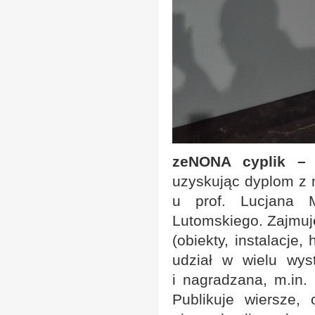
zeNONA cyplik – o
uzyskując dyplom z m
u prof. Lucjana M
Lutomskiego. Zajmuje
(obiekty, instalacje
udział w wielu wys
i nagradzana, m.in. 
Publikuje wiersze,