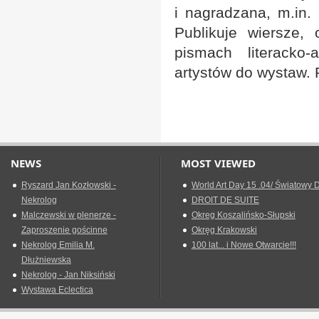
i nagradzana, m.in. 
Publikuje wiersze,
pismach literacko-
artystów do wystaw. P
NEWS
MOST VIEWED
Ryszard Jan Kozłowski -
World Art Day 15 .04/ Światowy D
Nekrolog
DROIT DE SUITE
Malczewski w plenerze -
Okreg Koszalińsko-Słupski
Zaproszenie gościnne
Okręg Krakowski
Nekrolog Emilia M.
100 lat... i Nowe Otwarcie!!!
Dłużniewska
Nekrolog - Jan Niksiński
Wystawa Eclectica