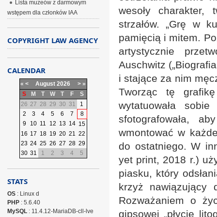
Lista muzeów z darmowym
wesoły charakter,
wstępem dla członków IAA
strzałów. „Grę w k
pamięcią i mitem. Po
COPYRIGHT LAW AGENCY
artystycznie prze
Auschwitz („Biografia
CALENDAR
i stające za nim mę
«
<
August
2026
>
»
Tworząc tę grafik
S
M
T
W
T
F
S
wytatuowała sobie
26
27
28
29
30
31
1
2
3
4
5
6
7
8
sfotografowała, a
9
10
11
12
13
14
15
wmontować w każde w
16
17
18
19
20
21
22
23
24
25
26
27
28
29
do ostatniego. W in
30
31
1
2
3
4
5
yet print, 2018 r.) u
piasku, który odsłan
STATS
krzyż nawiązujący 
OS
: Linux d
Rozważaniem o życi
PHP
: 5.6.40
MySQL
: 11.4.12-MariaDB-cll-lve
gipsowej „płycie lit