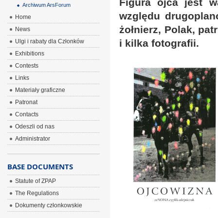
Figura ojca jest 
Archiwum ArsForum
względu drugoplan
Home
żołnierz, Polak, pat
News
i kilka fotografii.
Ulgi i rabaty dla Członków
Exhibitions
Contests
Links
Materiały graficzne
Patronat
Contacts
Odeszli od nas
Administrator
BASE DOCUMENTS
Statute of ZPAP
The Regulations
Dokumenty członkowskie