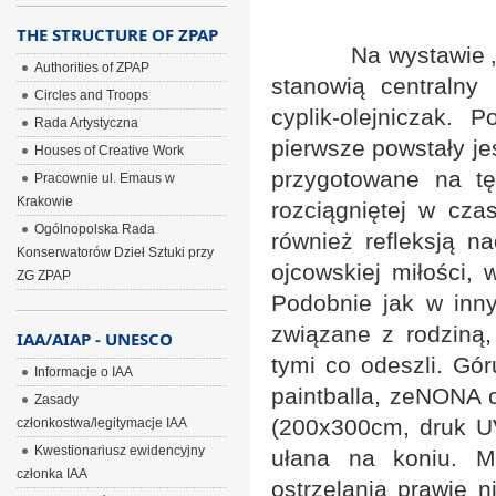
THE STRUCTURE OF ZPAP
Na wystawie „Ojcow
Authorities of ZPAP
stanowią centraln
Circles and Troops
cyplik-olejniczak.
Rada Artystyczna
pierwsze powstały je
Houses of Creative Work
przygotowane na t
Pracownie ul. Emaus w
Krakowie
rozciągniętej w czas
Ogólnopolska Rada
również refleksją 
Konserwatorów Dzieł Sztuki przy
ojcowskiej miłości, 
ZG ZPAP
Podobnie jak w inny
związane z rodziną
IAA/AIAP - UNESCO
tymi co odeszli. Gór
Informacje o IAA
paintballa, zeNONA c
Zasady
(200x300cm, druk UV
członkostwa/legitymacje IAA
Kwestionariusz ewidencyjny
ułana na koniu. M
członka IAA
ostrzelania prawie n