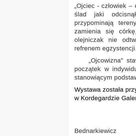
„Ojciec - człowiek –
ślad jaki odcisn
przypominają tere
zamienia się córkę
olejniczak nie odt
refrenem egzystencji
„Ojcowizna”
staw
początek w indywid
stanowiącym podstaw
Wystawa została prz
w Kordegardzie Gale
Agni
Bednarkiewicz