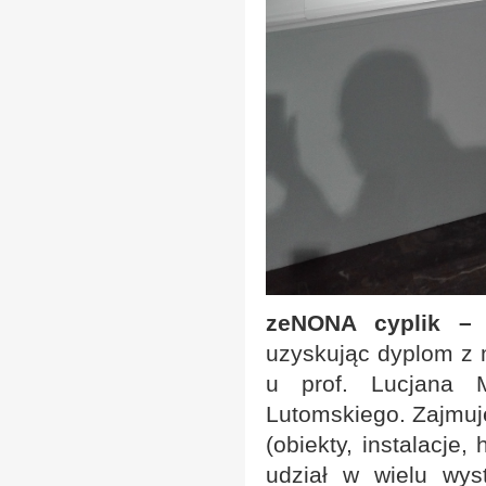
zeNONA cyplik – o
uzyskując dyplom z m
u prof. Lucjana M
Lutomskiego. Zajmuje
(obiekty, instalacje
udział w wielu wys