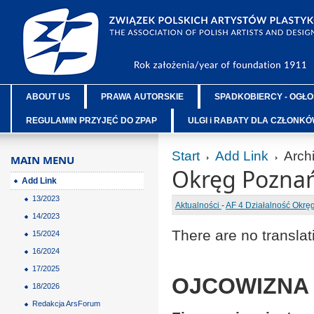
ABOUT US
PRAWA AUTORSKIE
SPADKOBIERCY - OGŁO
REGULAMIN PRZYJĘĆ DO ZPAP
ULGI i RABATY DLA CZŁONK
Start
Add Link
Arch
MAIN MENU
Okręg Poznań
Add Link
13/2023
Aktualności
-
AF 4 Działalność Okr
14/2023
There are no translat
15/2024
16/2024
17/2025
OJCOWIZNA z
18/2026
Redakcja ArsForum