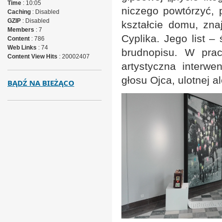
Time
: 10:05
niczego powtórzyć, p
Caching
: Disabled
GZIP
: Disabled
kształcie domu, zna
Members
: 7
Cyplika. Jego list –
Content
: 786
Web Links
: 74
brudnopisu. W pracy
Content View Hits
: 20002407
artystyczna interwe
głosu Ojca, ulotnej a
BĄDŹ NA BIEŻĄCO