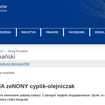
OSZENIA
BIULETYN
FINANSE
FACEBOOK
REGUL
024
Okręg Poznański
nański
ałalność Okręgów ZPAP
ns available.
 zeNONY cyplik-olejniczak
ym elementem polskiej kultury. Z jakiegoś względu drugoplanowym. Ojciec to n
ice i kilka fotografii.