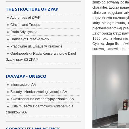
zmitologizowaną posta
charakter, tworzą napi
THE STRUCTURE OF ZPAP
silnie ze zdjęciami ar
Authorities of ZPAP
męczeństwo naznaczyło
który sfotografowała
Circles and Troops
pięcioelementowej prac
Rada Artystyczna
„tato” tworzą krzyż naw
1995 roku, z której ni
Houses of Creative Work
Cyplika. Jego list – św
Pracownie ul. Emaus w Krakowie
surowa, stanowi ochronę
Ogólnopolska Rada Konserwatorów Dzieł
Sztuki przy ZG ZPAP
IAA/AIAP - UNESCO
Informacje o IAA
Zasady członkostwa/legitymacje IAA
Kwestionariusz ewidencyjny członka IAA
Lista muzeów z darmowym wstępem dla
członków IAA
COPYRIGHT LAW AGENCY