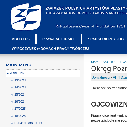
ABOUT US
PRAWA AUTORSKIE
SPADKOBIERCY - OGŁ
WYPOCZYNEK w DOMACH PRACY TWÓRCZEJ
Start
Add Link
16/2
MAIN MENU
Okręg Poz
Add Link
Aktualności
-
AF 4 Dzi
13/2023
14/2023
There are no translatio
15/2024
16/2024
OJCOWIZNA
17/2025
Figura ojca jest ważn
18/2026
pozostają bolesne roczn
Redakcja ArsForum