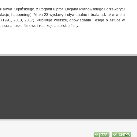
sława Kępińskiego, z litografii u prof. Lucjana Mianowskiego i drzeworytu
talacje, happeningi). Miała 23 wystawy indywidualne i brała udział w wielu
 (1991, 2013, 2017). Publikuje wiersze, opowiadania i eseje o sztuce w
scenariusze filmowe i realizuje autorskie filmy.