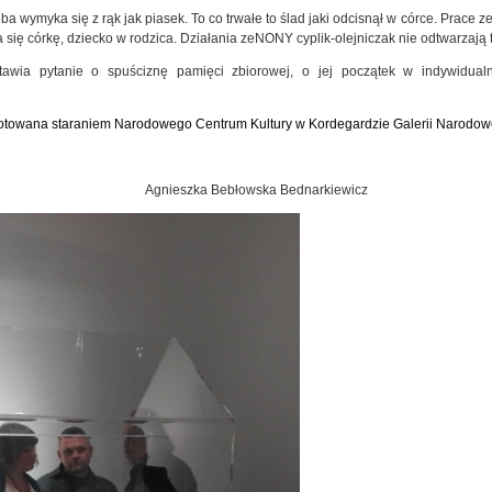
oba wymyka się z rąk jak piasek. To co trwałe to ślad jaki odcisnął w córce. Prac
 się córkę, dziecko w rodzica. Działania
zeNONY
cyplik-olejniczak nie odtwarzają 
awia pytanie o spuściznę pamięci zbiorowej, o jej początek w indywidua
otowana staraniem Narodowego Centrum Kultury w Kordegardzie Galerii Narodow
zka Bebłowska Bednarkiewicz