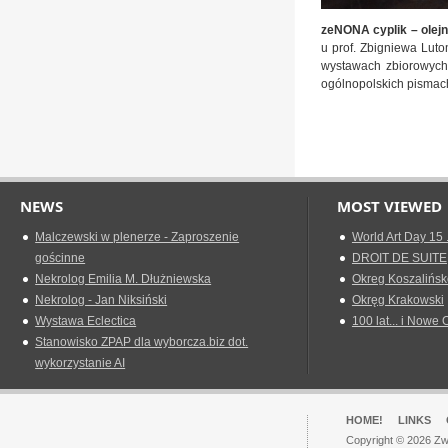
zeNONA cyplik – olejn
u prof. Zbigniewa Luto
wystawach zbiorowych 
ogólnopolskich pismach 
NEWS
MOST VIEWED
Malczewski w plenerze - Zaproszenie
World Art Day 15 
gościnne
DROIT DE SUITE
Nekrolog Emilia M. Dłużniewska
Okreg Koszalińsk
Nekrolog - Jan Niksiński
Okręg Krakowski
Wystawa Eclectica
100 lat... i Nowe 
Stanowisko ZPAP dla wyborcza.biz dot.
wykorzystanie AI
HOME!
LINKS
Copyright © 2026 Zwi