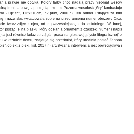
ania prawie nie dotyka. Kolory farby choć nadają pracy nieomal wesoły
łną ironii zabawę z pamięcią i mitem. Pozorna wesołość „Gry” kontrastuje
ia - Ojciec”, 116x210cm, ink print, 2000 r.). Ten numer i stające za nim
mię i nazwisko, wytatuowała sobie na przedramieniu numer obozowy Ojca,
e twarz-zdjęcie ojca, od najwcześniejszego do ostatniego. W innej,
ato” pisząc je na piasku, który odsłania ornament z czaszek. Numer i napis
 jest również kolaż ze zdjęć - praca na gipsowej „płycie litograficznej” z
zu w kształcie domu, znajduje się przedmiot, który urealnia postać Zenona
, obiekt z plexi, list, 2017 r.) artystyczna interwencja jest powściągliwa i