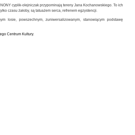
e zeNONY cyplik-olejniczak przypominają tereny Jana Kochanowskiego. To ich
tylko czasu żałoby, są tatuażem serca, refrenem egzystencji.
lnym losie, powszechnym, zuniwersalizowanym, stanowiącym podstawę
ego Centrum Kultury.