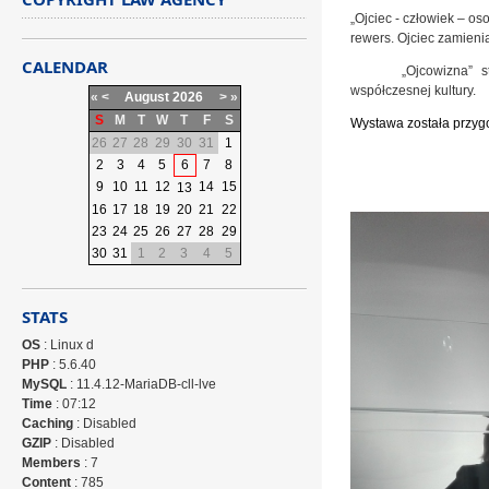
„Ojciec - człowiek – os
rewers. Ojciec zamienia
CALENDAR
„Ojcowizna”
st
współczesnej kultury.
«
<
August
2026
>
»
S
M
T
W
T
F
S
Wystawa została przyg
26
27
28
29
30
31
1
2
3
4
5
6
7
8
9
10
11
12
14
15
13
Agnies
16
17
18
19
20
21
22
23
24
25
26
27
28
29
30
31
1
2
3
4
5
STATS
OS
: Linux d
PHP
: 5.6.40
MySQL
: 11.4.12-MariaDB-cll-lve
Time
: 07:12
Caching
: Disabled
GZIP
: Disabled
Members
: 7
Content
: 785