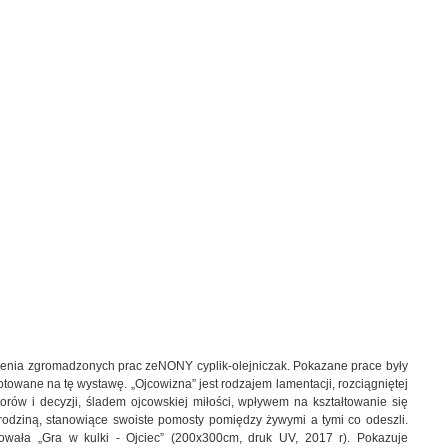
enia zgromadzonych prac zeNONY cyplik-olejniczak. Pokazane prace były
ygotowane na tę wystawę.
„Ojcowizna”
jest rodzajem lamentacji, rozciągniętej
orów i decyzji, śladem ojcowskiej miłości, wpływem na kształtowanie się
 rodziną, stanowiące swoiste pomosty pomiędzy żywymi a tymi co odeszli.
ułowała „Gra w kulki - Ojciec” (200x300cm, druk UV, 2017 r). Pokazuje