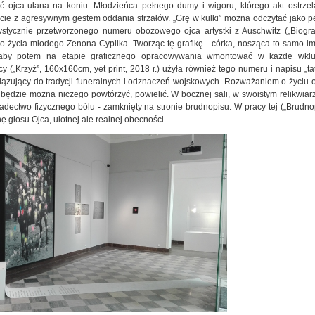
ć ojca-ułana na koniu. Młodzieńca pełnego dumy i wigoru, którego akt ostrzel
ęcie z agresywnym gestem oddania strzałów. „Grę w kulki” można odczytać jako pe
tystycznie przetworzonego numeru obozowego ojca artystki z Auschwitz („Biograf
 życia młodego Zenona Cyplika. Tworząc tę grafikę - córka, nosząca to samo i
, aby potem na etapie graficznego opracowywania wmontować w każde wkłuci
y („Krzyż”, 160x160cm, yet print, 2018 r.) użyła również tego numeru i napisu „t
iązujący do tradycji funeralnych i odznaczeń wojskowych. Rozważaniem o życiu ojca
e będzie można niczego powtórzyć, powielić. W bocznej sali, w swoistym relikwiar
iadectwo fizycznego bólu - zamknięty na stronie brudnopisu. W pracy tej („Brudnopis”
 głosu Ojca, ulotnej ale realnej obecności.