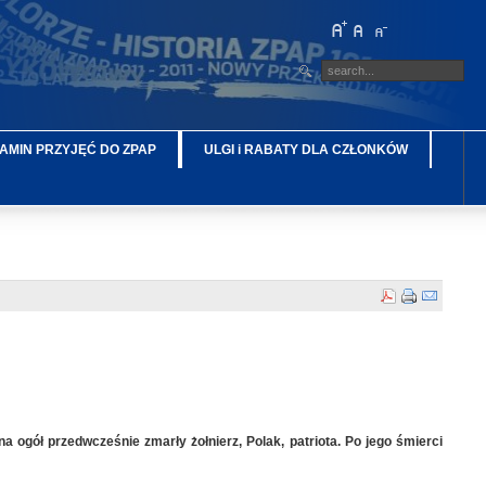
AMIN PRZYJĘĆ DO ZPAP
ULGI i RABATY DLA CZŁONKÓW
a ogół przedwcześnie zmarły żołnierz, Polak, patriota. Po jego śmierci