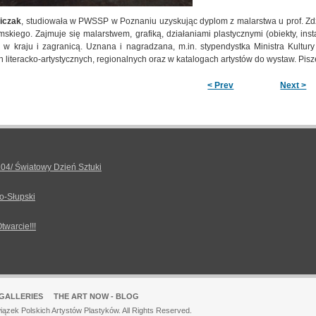
iczak
, studiowała w PWSSP w Poznaniu uzyskując dyplom z malarstwa u prof. Zdzi
mskiego. Zajmuje się malarstwem, grafiką, działaniami plastycznymi (obiekty, ins
w kraju i zagranicą. Uznana i nagradzana, m.in. stypendystka Ministra Kultury
literacko-artystycznych, regionalnych oraz w katalogach artystów do wystaw. Pisze 
< Prev
Next >
.04/ Światowy Dzień Sztuki
o-Słupski
Otwarcie!!!
GALLERIES
THE ART NOW - BLOG
ązek Polskich Artystów Plastyków. All Rights Reserved.