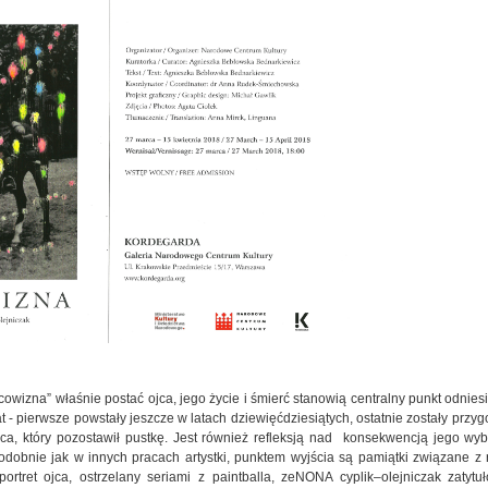
a” właśnie postać ojca, jego życie i śmierć stanowią centralny punkt odniesi
at - pierwsze powstały jeszcze w latach dziewięćdziesiątych, ostatnie zostały prz
jca, który pozostawił pustkę. Jest również refleksją nad konsekwencją jego wyb
Podobnie jak w innych pracach artystki, punktem wyjścia są pamiątki związane z
ortret ojca, ostrzelany seriami z paintballa, zeNONA cyplik–olejniczak zatyt