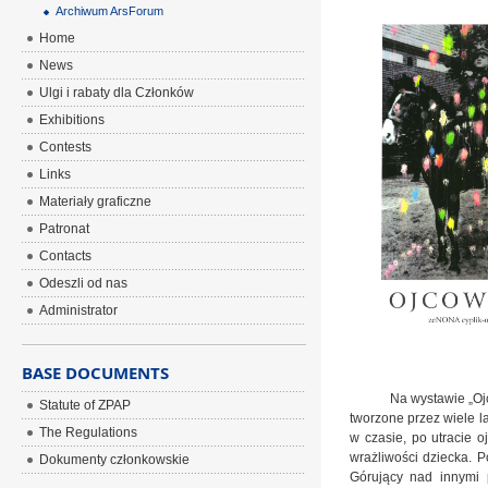
Archiwum ArsForum
Home
News
Ulgi i rabaty dla Członków
Exhibitions
Contests
Links
Materiały graficzne
Patronat
Contacts
Odeszli od nas
Administrator
BASE DOCUMENTS
Na wystawie „Ojcowizn
Statute of ZPAP
tworzone przez wiele l
The Regulations
w czasie, po utracie o
wrażliwości dziecka. 
Dokumenty członkowskie
Górujący nad innymi p