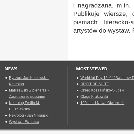
i nagradzana, m.in. 
Publikuje wiersze,
pismach literacko-
artystów do wystaw. P
NEWS
MOST VIEWED
Ryszard Jan Kozłowski -
World Art Day 15 .04/ Światowy D
Nekrolog
DROIT DE SUITE
Malczewski w plenerze -
Okreg Koszalińsko-Słupski
Zaproszenie gościnne
Okręg Krakowski
Nekrolog Emilia M.
100 lat... i Nowe Otwarcie!!!
Dłużniewska
Nekrolog - Jan Niksiński
Wystawa Eclectica