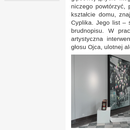
niczego powtórzyć, p
kształcie domu, zna
Cyplika. Jego list –
brudnopisu. W pracy
artystyczna interwe
głosu Ojca, ulotnej a