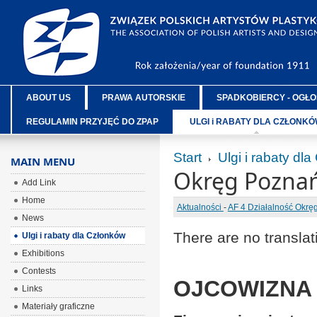
ABOUT US
PRAWA AUTORSKIE
SPADKOBIERCY - OGŁO
REGULAMIN PRZYJĘĆ DO ZPAP
ULGI i RABATY DLA CZŁONK
Start
Ulgi i rabaty dl
MAIN MENU
Okręg Poznań
Add Link
Home
Aktualności
-
AF 4 Działalność Okr
News
There are no translat
Ulgi i rabaty dla Członków
Exhibitions
Contests
OJCOWIZNA z
Links
Materiały graficzne