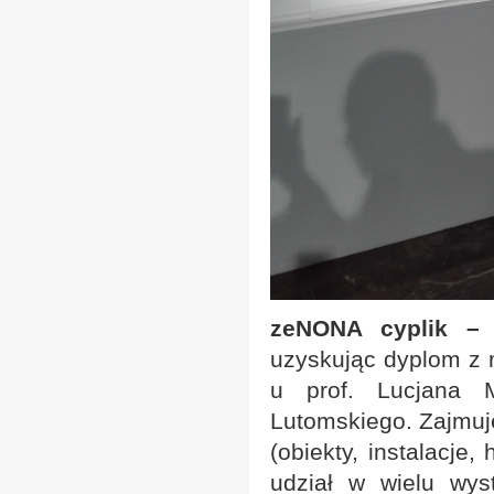
zeNONA cyplik – o
uzyskując dyplom z m
u prof. Lucjana M
Lutomskiego. Zajmuje
(obiekty, instalacje
udział w wielu wys