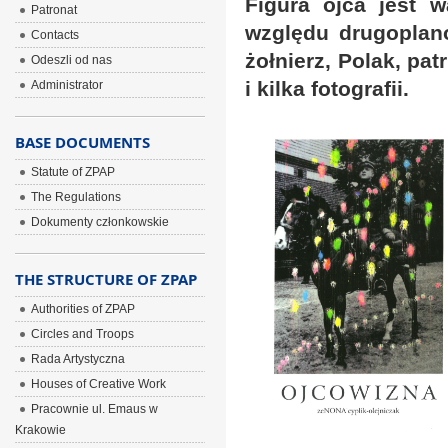
Figura ojca jest 
Patronat
względu drugoplan
Contacts
żołnierz, Polak, pat
Odeszli od nas
i kilka fotografii.
Administrator
BASE DOCUMENTS
Statute of ZPAP
The Regulations
Dokumenty członkowskie
THE STRUCTURE OF ZPAP
Authorities of ZPAP
Circles and Troops
Rada Artystyczna
Houses of Creative Work
Pracownie ul. Emaus w
Krakowie