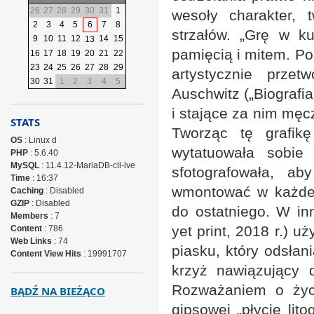
26
27
28
29
30
31
1
wesoły charakter,
2
3
4
5
6
7
8
strzałów. „Grę w k
9
10
11
12
14
15
13
pamięcią i mitem. Po
16
17
18
19
20
21
22
23
24
25
26
27
28
29
artystycznie prze
30
31
1
2
3
4
5
Auschwitz („Biografia
i stające za nim mę
STATS
Tworząc tę grafik
OS
: Linux d
wytatuowała sobie
PHP
: 5.6.40
MySQL
: 11.4.12-MariaDB-cll-lve
sfotografowała, a
Time
: 16:37
wmontować w każde w
Caching
: Disabled
GZIP
: Disabled
do ostatniego. W in
Members
: 7
yet print, 2018 r.) u
Content
: 786
Web Links
: 74
piasku, który odsłan
Content View Hits
: 19991707
krzyż nawiązujący 
Rozważaniem o życi
BĄDŹ NA BIEŻĄCO
gipsowej „płycie lit