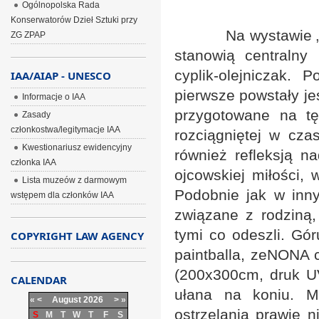
Ogólnopolska Rada
Konserwatorów Dzieł Sztuki przy
Na wystawie „Ojcow
ZG ZPAP
stanowią centraln
cyplik-olejniczak.
IAA/AIAP - UNESCO
pierwsze powstały je
Informacje o IAA
przygotowane na t
Zasady
członkostwa/legitymacje IAA
rozciągniętej w czas
Kwestionariusz ewidencyjny
również refleksją 
członka IAA
ojcowskiej miłości, 
Lista muzeów z darmowym
Podobnie jak w inny
wstępem dla członków IAA
związane z rodziną
tymi co odeszli. Gór
COPYRIGHT LAW AGENCY
paintballa, zeNONA c
(200x300cm, druk UV
CALENDAR
ułana na koniu. M
«
<
August
2026
>
»
ostrzelania prawie n
S
M
T
W
T
F
S