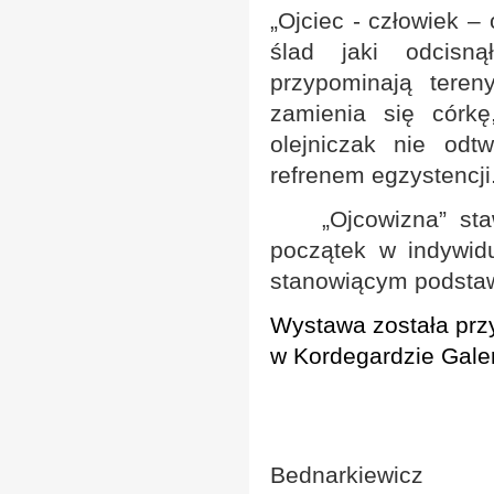
„Ojciec - człowiek –
ślad jaki odcisn
przypominają tere
zamienia się córkę
olejniczak nie odt
refrenem egzystencji
„Ojcowizna”
staw
początek w indywid
stanowiącym podstaw
Wystawa została prz
w Kordegardzie Gale
Agni
Bednarkiewicz