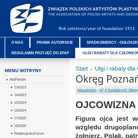
O NAS
PRAWA AUTORSKIE
SPADKOBIERCY - OGŁOSZE
REGULAMIN PRZYJĘĆ DO ZPAP
ULGI i RABATY DLA CZŁONK
Start
Ulgi i rabaty dl
MENU WITRYNY
Okręg Poznań
ArsForum
13/2023
Aktualności
-
AF 4 Działalność Okr
14/2023
OJCOWIZNA z
15/2024
16/2024
Figura ojca jest 
17/2025
względu drugoplan
18/2026
Redakcja ArsForum
żołnierz, Polak, pat