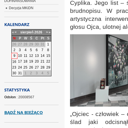
DOFINANSOWANIA
Cyplika. Jego list –
Decyzja MKiDN
brudnopisu. W pracy
artystyczna interwe
KALENDARZ
głosu Ojca, ulotnej a
«
<
sierpień
2026
>
»
N
P
W
Ś
C
Pt
S
26
27
28
29
30
31
1
2
3
4
5
6
7
8
9
10
11
12
13
14
15
17
18
19
20
21
22
16
23
24
25
26
27
28
29
30
31
1
2
3
4
5
STATYSTYKA
Odsłon
: 20008567
BĄDŹ NA BIEŻĄCO
„Ojciec - człowiek –
ślad jaki odcisn