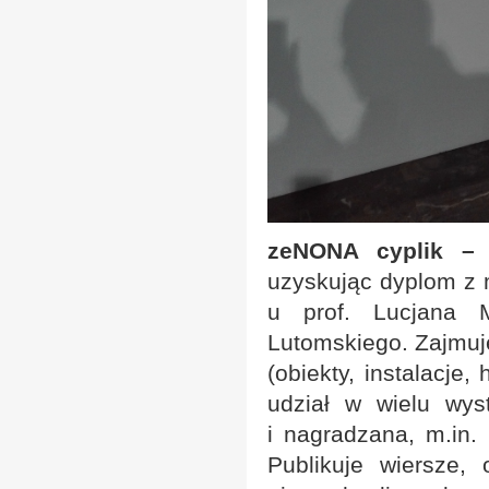
zeNONA cyplik – o
uzyskując dyplom z m
u prof. Lucjana M
Lutomskiego. Zajmuje
(obiekty, instalacje
udział w wielu wys
i nagradzana, m.in. 
Publikuje wiersze,