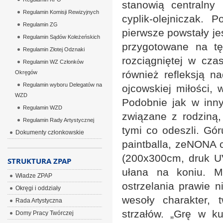
stanowią centraln
Regulamin Komisji Rewizyjnych
cyplik-olejniczak.
Regulamin ZG
pierwsze powstały je
Regulamin Sądów Koleżeńskich
przygotowane na t
Regulamin Złotej Odznaki
rozciągniętej w czas
Regulamin WZ Członków
również refleksją 
Okręgów
Regulamin wyboru Delegatów na
ojcowskiej miłości, 
WZD
Podobnie jak w inny
Regulamin WZD
związane z rodziną
Regulamin Rady Artystycznej
tymi co odeszli. Gór
Dokumenty członkowskie
paintballa, zeNONA c
(200x300cm, druk UV
STRUKTURA ZPAP
ułana na koniu. M
Władze ZPAP
ostrzelania prawie n
Okręgi i oddziały
wesoły charakter,
Rada Artystyczna
strzałów. „Grę w k
Domy Pracy Twórczej