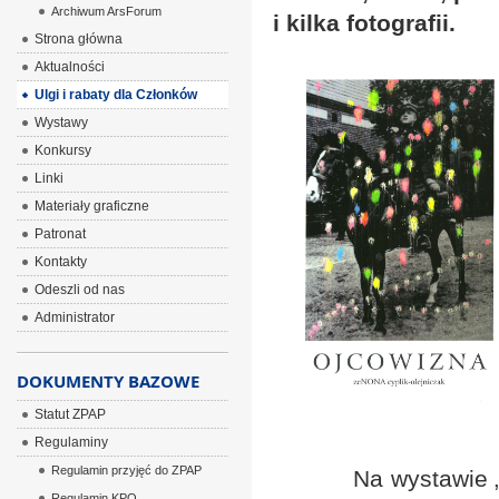
Archiwum ArsForum
i kilka fotografii.
Strona główna
Aktualności
Ulgi i rabaty dla Członków
Wystawy
Konkursy
Linki
Materiały graficzne
Patronat
Kontakty
Odeszli od nas
Administrator
DOKUMENTY BAZOWE
Statut ZPAP
Regulaminy
Regulamin przyjęć do ZPAP
Na wystawie „Ojcow
Regulamin KPO