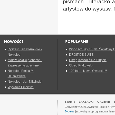
pismach literacko-
artystów do wystaw. P
NOWOŚCI
POPULARNE
Ryszard Jan Kozłowski -
World Art Day 15 .04/ Światowy D
Nekrolog
DROIT DE SUITE
Malczewski w plenerze -
Okreg Koszalińsko-Słupski
Zaproszenie gościnne
Okręg Krakowski
Nekrolog Emilia M.
100 lat... i Nowe Otwarcie!!!
Dłużniewska
Nekrolog - Jan Niksiński
Wystawa Eclectica
START!
ZAKŁADKI
GALERIE
Copyright © 2026 Związek Polskich Art
Joomla!
jest wolnym oprogramowaniem 