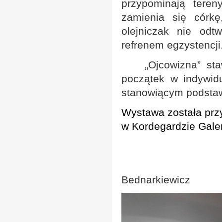
przypominają tere
zamienia się córkę
olejniczak nie odt
refrenem egzystencji
„Ojcowizna”
staw
początek w indywid
stanowiącym podstaw
Wystawa została prz
w Kordegardzie Gale
Agni
Bednarkiewicz