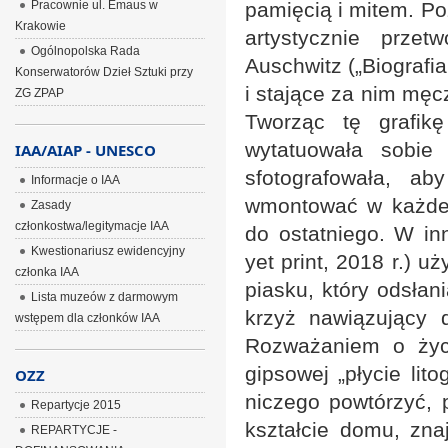
Pracownie ul. Emaus w
pamięcią i mitem. Po
Krakowie
artystycznie prze
Ogólnopolska Rada
Auschwitz („Biografia
Konserwatorów Dzieł Sztuki przy
i stające za nim mę
ZG ZPAP
Tworząc tę grafik
wytatuowała sobie
IAA/AIAP - UNESCO
sfotografowała, a
Informacje o IAA
wmontować w każde w
Zasady
członkostwa/legitymacje IAA
do ostatniego. W in
Kwestionariusz ewidencyjny
yet print, 2018 r.) u
członka IAA
piasku, który odsłan
Lista muzeów z darmowym
krzyż nawiązujący 
wstępem dla członków IAA
Rozważaniem o życi
gipsowej „płycie lit
OZZ
niczego powtórzyć, p
Repartycje 2015
kształcie domu, zna
REPARTYCJE -