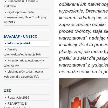
Pracownie ul. Emaus w
odbitkami lub nawet ob
Krakowie
wyzwolenie. Drewniane k
Ogólnopolska Rada
linoleum układają się w
Konserwatorów Dzieł Sztuki przy
ZG ZPAP
zaprzeczeniem odbitki. 
proces twórczy, staje s
IAA/AIAP - UNESCO
warsztatowa”, nadając 
Informacje o IAA
instalacji. Jest to proc
Zasady
plastycznej nie może by
członkostwa/legitymacje IAA
grafiki w świat dla pas
Kwestionariusz ewidencyjny
warsztatowa” z tysiącle
członka IAA
nie może sobie na to po
Lista muzeów z darmowym
wstępem dla członków IAA
OZZ
Repartycje 2015
REPARTYCJE -