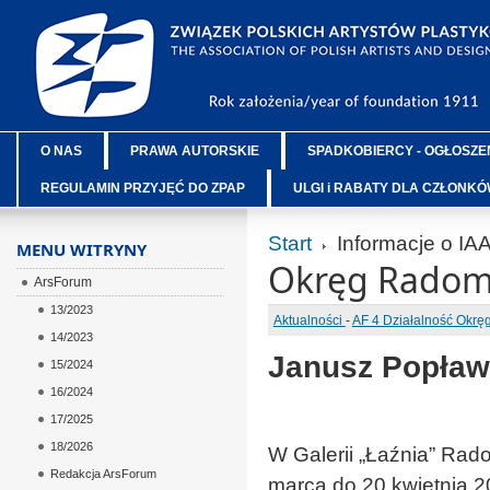
O NAS
PRAWA AUTORSKIE
SPADKOBIERCY - OGŁOSZE
REGULAMIN PRZYJĘĆ DO ZPAP
ULGI i RABATY DLA CZŁONK
Start
Informacje o IA
MENU WITRYNY
Okręg Radom
ArsForum
13/2023
Aktualności
-
AF 4 Działalność Okr
14/2023
Janusz Popław
15/2024
16/2024
17/2025
18/2026
W Galerii „Łaźnia” Ra
Redakcja ArsForum
marca do 20 kwietnia 