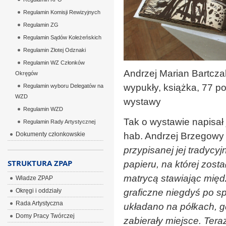
Regulamin Komisji Rewizyjnych
Regulamin ZG
Regulamin Sądów Koleżeńskich
Regulamin Złotej Odznaki
Regulamin WZ Członków
Andrzej Marian Bartcza
Okręgów
wypukły, książka, 77 po
Regulamin wyboru Delegatów na
WZD
wystawy
Regulamin WZD
Tak o wystawie napisał 
Regulamin Rady Artystycznej
Dokumenty członkowskie
hab. Andrzej Brzegowy 
przypisanej jej tradyc
STRUKTURA ZPAP
papieru, na której zost
matrycą stawiając międ
Władze ZPAP
Okręgi i oddziały
graficzne niegdyś po s
Rada Artystyczna
układano na półkach, g
Domy Pracy Twórczej
zabierały miejsce. Ter