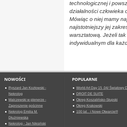
technologicznej i pows
działalności człowieka 
Mówiąc o niej mamy naj
najistotniejszy jej zakr
warsztatową. Jeżeli tak
indywidualnym dla każd
NOWOŚCI
POPULARNE
Ryszard Jan Kozłowski -
World Art Day 15 .04/ Światowy D
Nekrolog
DROIT DE SUITE
Malczewski w plenerze -
Okreg Koszalińsko-Słupski
Zaproszenie gościnne
Okręg Krakowski
Nekrolog Emilia M.
100 lat... i Nowe Otwarcie!!!
Dłużniewska
Nekrolog - Jan Niksiński