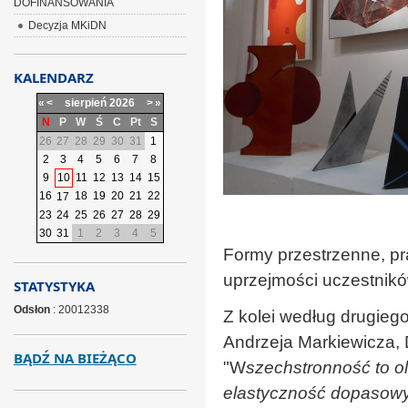
DOFINANSOWANIA
Decyzja MKiDN
KALENDARZ
«
<
sierpień
2026
>
»
N
P
W
Ś
C
Pt
S
26
27
28
29
30
31
1
2
3
4
5
6
7
8
9
10
11
12
13
14
15
16
18
19
20
21
22
17
23
24
25
26
27
28
29
30
31
1
2
3
4
5
Formy przestrzenne, p
uprzejmości uczestnik
STATYSTYKA
Odsłon
: 20012338
Z kolei według drugiego
Andrzeja Markiewicza,
BĄDŹ NA BIEŻĄCO
"W
szechstronność to ol
elastyczność dopasowy