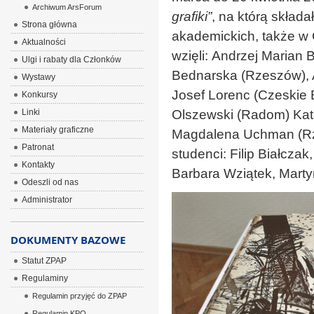
Archiwum ArsForum
grafiki”
, na którą składa
Strona główna
akademickich, także w
Aktualności
wzięli:
Andrzej Marian 
Ulgi i rabaty dla Członków
Bednarska (Rzeszów), 
Wystawy
Josef Lorenc (Czeskie 
Konkursy
Linki
Olszewski (Radom) Kat
Materiały graficzne
Magdalena Uchman (Rz
Patronat
studenci: Filip Białcza
Kontakty
Barbara Wziątek, Marty
Odeszli od nas
Administrator
DOKUMENTY BAZOWE
Statut ZPAP
Regulaminy
Regulamin przyjęć do ZPAP
Regulamin KPO