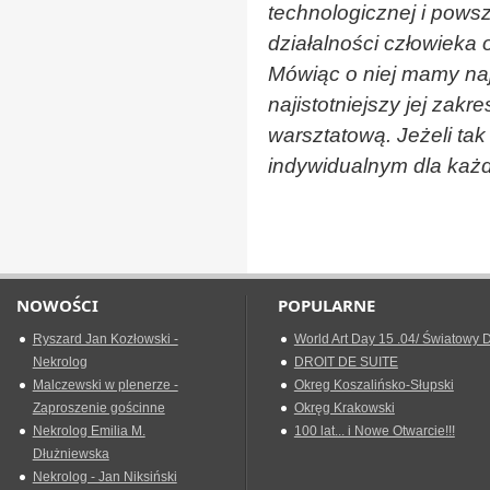
technologicznej i pows
działalności człowieka 
Mówiąc o niej mamy naj
najistotniejszy jej zakr
warsztatową. Jeżeli tak
indywidualnym dla każd
NOWOŚCI
POPULARNE
Ryszard Jan Kozłowski -
World Art Day 15 .04/ Światowy D
Nekrolog
DROIT DE SUITE
Malczewski w plenerze -
Okreg Koszalińsko-Słupski
Zaproszenie gościnne
Okręg Krakowski
Nekrolog Emilia M.
100 lat... i Nowe Otwarcie!!!
Dłużniewska
Nekrolog - Jan Niksiński