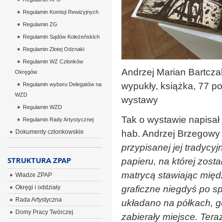
Regulamin Komisji Rewizyjnych
Regulamin ZG
Regulamin Sądów Koleżeńskich
Regulamin Złotej Odznaki
Regulamin WZ Członków
Andrzej Marian Bartcza
Okręgów
wypukły, książka, 77 po
Regulamin wyboru Delegatów na
WZD
wystawy
Regulamin WZD
Tak o wystawie napisał 
Regulamin Rady Artystycznej
Dokumenty członkowskie
hab. Andrzej Brzegowy 
przypisanej jej tradyc
STRUKTURA ZPAP
papieru, na której zost
matrycą stawiając międ
Władze ZPAP
Okręgi i oddziały
graficzne niegdyś po s
Rada Artystyczna
układano na półkach, g
Domy Pracy Twórczej
zabierały miejsce. Ter