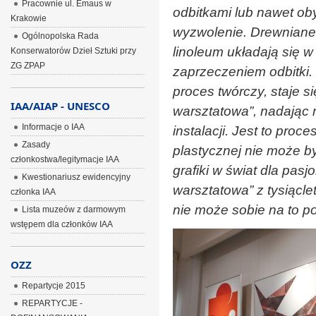
Pracownie ul. Emaus w
odbitkami lub nawet ob
Krakowie
wyzwolenie. Drewniane k
Ogólnopolska Rada
linoleum układają się w
Konserwatorów Dzieł Sztuki przy
ZG ZPAP
zaprzeczeniem odbitki. 
proces twórczy, staje s
IAA/AIAP - UNESCO
warsztatowa”, nadając 
Informacje o IAA
instalacji. Jest to proc
Zasady
plastycznej nie może by
członkostwa/legitymacje IAA
grafiki w świat dla pas
Kwestionariusz ewidencyjny
warsztatowa” z tysiącle
członka IAA
nie może sobie na to po
Lista muzeów z darmowym
wstępem dla członków IAA
OZZ
Repartycje 2015
REPARTYCJE -