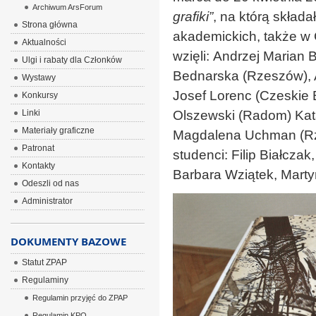
Archiwum ArsForum
grafiki”
, na którą składa
Strona główna
akademickich, także w
Aktualności
wzięli:
Andrzej Marian 
Ulgi i rabaty dla Członków
Bednarska (Rzeszów), 
Wystawy
Josef Lorenc (Czeskie 
Konkursy
Linki
Olszewski (Radom) Kat
Materiały graficzne
Magdalena Uchman (Rz
Patronat
studenci: Filip Białcza
Kontakty
Barbara Wziątek, Marty
Odeszli od nas
Administrator
DOKUMENTY BAZOWE
Statut ZPAP
Regulaminy
Regulamin przyjęć do ZPAP
Regulamin KPO