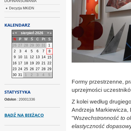
DOFINANSOWANIA
Decyzja MKiDN
KALENDARZ
«
<
sierpień
2026
>
»
N
P
W
Ś
C
Pt
S
26
27
28
29
30
31
1
2
3
4
5
6
7
8
9
10
11
12
13
14
15
16
17
18
19
20
21
22
23
24
25
26
27
28
29
30
31
1
2
3
4
5
Formy przestrzenne, p
uprzejmości uczestnik
STATYSTYKA
Odsłon
: 20001336
Z kolei według drugiego
Andrzeja Markiewicza,
BĄDŹ NA BIEŻĄCO
"W
szechstronność to ol
elastyczność dopasowy