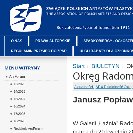
O NAS
PRAWA AUTORSKIE
SPADKOBIERCY - OGŁOSZE
REGULAMIN PRZYJĘĆ DO ZPAP
ULGI i RABATY DLA CZŁONK
Start
BIULETYN
Ok
MENU WITRYNY
Okręg Radom
ArsForum
13/2023
Aktualności
-
AF 4 Działalność Okr
14/2023
Janusz Popław
15/2024
16/2024
17/2025
18/2026
W Galerii „Łaźnia” Ra
Redakcja ArsForum
marca do 20 kwietnia 