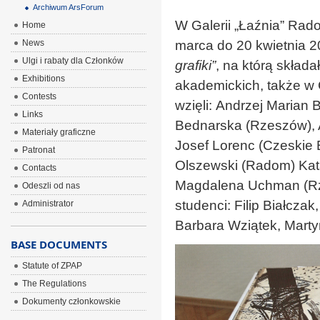
Archiwum ArsForum
W Galerii „Łaźnia” Ra
Home
News
marca do 20 kwietnia 
Ulgi i rabaty dla Członków
grafiki”
, na którą składa
Exhibitions
akademickich, także w
Contests
wzięli:
Andrzej Marian 
Links
Bednarska (Rzeszów), 
Materiały graficzne
Josef Lorenc (Czeskie 
Patronat
Olszewski (Radom) Kat
Contacts
Magdalena Uchman (Rz
Odeszli od nas
studenci: Filip Białcza
Administrator
Barbara Wziątek, Marty
BASE DOCUMENTS
Statute of ZPAP
The Regulations
Dokumenty członkowskie