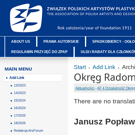
ABOUT US
PRAWA AUTORSKIE
SPADKOBIERCY - OGŁO
REGULAMIN PRZYJĘĆ DO ZPAP
ULGI i RABATY DLA CZŁONK
Start
Add Link
Arch
MAIN MENU
Okręg Radom
Add Link
13/2023
Aktualności
-
AF 4 Działalność Okr
14/2023
There are no translat
15/2024
16/2024
17/2025
Janusz Popław
18/2026
Redakcja ArsForum