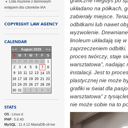
graficzne niegdyś po s
Lista muzeów z darmowym
wstępem dla członków IAA
układano na półkach, g
zabierały miejsce. Ter
COPYRIGHT LAW AGENCY
odbitkami lub nawet ob
wyzwolenie. Drewniane k
linoleum układają się w
CALENDAR
zaprzeczeniem odbitki. 
«
<
August
2026
>
»
S
M
T
W
T
F
S
proces twórczy, staje s
26
27
28
29
30
31
1
warsztatowa”, nadając 
2
3
4
5
6
7
8
instalacji. Jest to proc
9
10
11
12
13
15
14
16
17
18
19
20
21
22
plastycznej nie może by
23
24
25
26
27
28
29
grafiki w świat dla pas
30
31
1
2
3
4
5
warsztatowa” z tysiącle
nie może sobie na to po
STATS
OS
: Linux d
PHP
: 5.6.40
MySQL
: 11.4.12-MariaDB-cll-lve