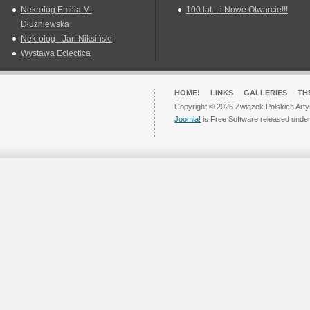
Nekrolog Emilia M.
100 lat... i Nowe Otwarcie!!!
Dłużniewska
Nekrolog - Jan Niksiński
Wystawa Eclectica
HOME!
LINKS
GALLERIES
TH
Copyright © 2026 Związek Polskich Arty
Joomla!
is Free Software released unde