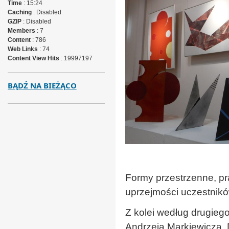
Time
: 15:24
Caching
: Disabled
GZIP
: Disabled
Members
: 7
Content
: 786
Web Links
: 74
Content View Hits
: 19997197
BĄDŹ NA BIEŻĄCO
Formy przestrzenne, p
uprzejmości uczestnik
Z kolei według drugiego
Andrzeja Markiewicza,