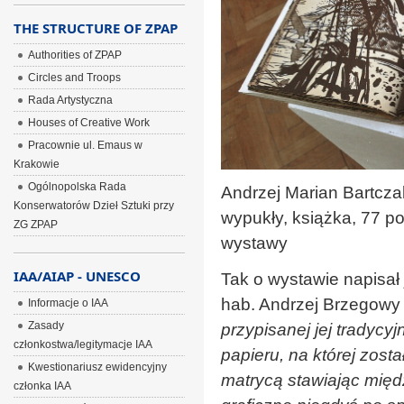
THE STRUCTURE OF ZPAP
Authorities of ZPAP
Circles and Troops
Rada Artystyczna
Houses of Creative Work
Pracownie ul. Emaus w
Krakowie
Ogólnopolska Rada
Andrzej Marian Bartcza
Konserwatorów Dzieł Sztuki przy
wypukły, książka, 77 po
ZG ZPAP
wystawy
IAA/AIAP - UNESCO
Tak o wystawie napisał 
hab. Andrzej Brzegowy 
Informacje o IAA
Zasady
przypisanej jej tradyc
członkostwa/legitymacje IAA
papieru, na której zost
Kwestionariusz ewidencyjny
matrycą stawiając międ
członka IAA